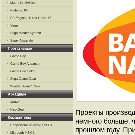
Mattel Intellivision
Nintendo 64
PC Engine / Turbo Grafx-16
Sega
Sega Master System
Super Nintendo
Портативные
Game Boy
Game Boy Advance
Game Boy Color
Sega Game Gear
WonderSwan / Color
Аркадные
MAME
Neo-Geo
Проекты производ
Компьютеры
немного больше, ч
Современные Игры для ПК
прошлом году. Пр
Microsoft MSX-1