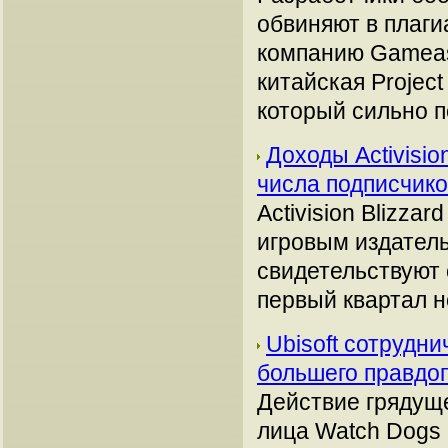
обвиняют в плаги
компанию Gamease
китайская Projec
который сильно п
Доходы Activisio
числа подписчик
Activision Blizz
игровым издатель
свидетельствуют
первый квартал н
Ubisoft сотрудн
большего правдо
Действие грядуще
лица Watch Dogs