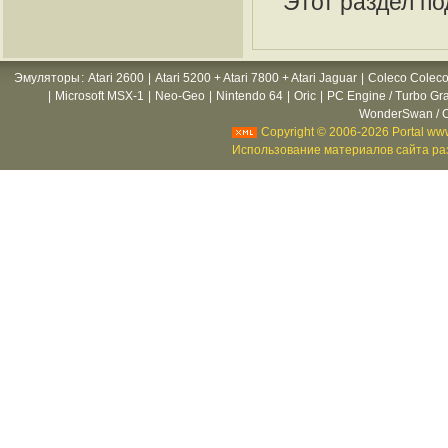
Этот раздел по
Эмуляторы
:
Atari 2600
|
Atari 5200 + Atari 7800 + Atari Jaguar
|
Coleco Coleco
|
Microsoft MSX-1
|
Neo-Geo
|
Nintendo 64
|
Oric
|
PC Engine / Turbo Gr
WonderSwan / C
Copyright © 2006-2026 Portal www
Использование материалов сайта раз