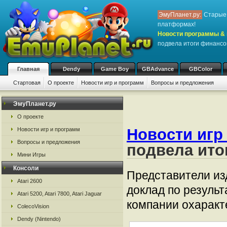
ЭмуПланет.ру:
Старые 
платформах!
Новости программы & 
подвела итоги финансо
Главная
Dendy
Game Boy
GBAdvance
GBColor
Стартовая
О проекте
Новости игр и программ
Вопросы и предложения
ЭмуПланет.ру
О проекте
Новости игр
Новости игр и программ
Вопросы и предложения
подвела ито
Мини Игры
Консоли
Представители из
Atari 2600
доклад по результ
Atari 5200, Atari 7800, Atari Jaguar
компании охаракт
ColecoVision
Dendy (Nintendo)