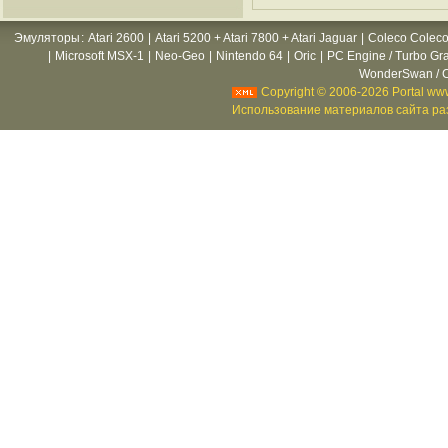
Эмуляторы
:
Atari 2600
|
Atari 5200 + Atari 7800 + Atari Jaguar
|
Coleco Coleco
|
Microsoft MSX-1
|
Neo-Geo
|
Nintendo 64
|
Oric
|
PC Engine / Turbo Gr
WonderSwan / C
Copyright © 2006-2026 Portal www
Использование материалов сайта раз