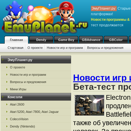
ЭмуПланет.ру:
Старые 
платформах!
Новости программы & 
тест продолжается
Главная
Dendy
Game Boy
GBAdvance
GBColor
Стартовая
О проекте
Новости игр и программ
Вопросы и предложения
ЭмуПланет.ру
О проекте
Новости игр и программ
Новости игр 
Вопросы и предложения
Бета-тест п
Мини Игры
Electron
Консоли
продлен
Atari 2600
Atari 5200, Atari 7800, Atari Jaguar
Battlef
ColecoVision
также об увеличе
Dendy (Nintendo)