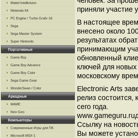
человек. За прош
Mattel Intellivision
приняли участие у
Nintendo 64
PC Engine / Turbo Grafx-16
В настоящее врем
Sega
внесено около 10
Sega Master System
результатах обрат
Super Nintendo
принимающим учас
Портативные
обновленный клие
Game Boy
ключей для новых 
Game Boy Advance
Game Boy Color
московскому време
Sega Game Gear
Electronic Arts за
WonderSwan / Color
релиз состоится, 
Аркадные
MAME
сего года.
Neo-Geo
www.gameguru.ruд
Компьютеры
Ссылку на новос
Современные Игры для ПК
Вы можете установ
Microsoft MSX-1