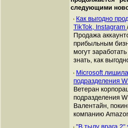
следующими ново
Как выгодно про
TikTok, Instagram
Продажа аккаунто
прибыльным бизн
могут заработать
знать, как выгодн
Microsoft лишил
подразделения W
Ветеран корпорац
подразделения W
Валентайн, покин
компанию Amazo
"В тылу врага 2"