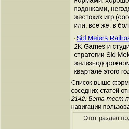
нормами: хорошо 
подонками, него
жестоких игр (со
или, все же, в бо
Sid Meiers Rail
2K Games и студи
стратегии Sid Mei
железнодорожному
квартале этого го
Список выше форми
соседних статей от
2142: Бета-тест 
навигации пользов
Этот раздел по