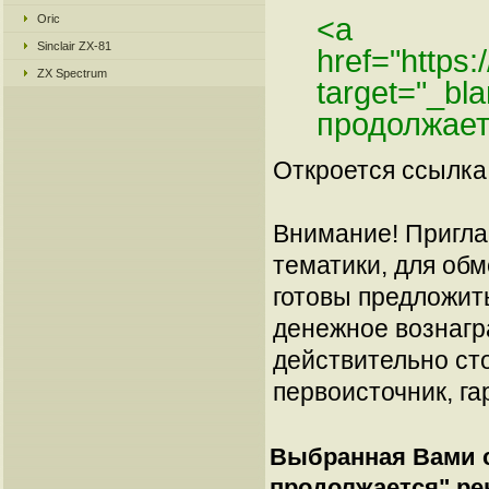
Oric
<a
Sinclair ZX-81
href="https
ZX Spectrum
target="_bla
продолжает
Откроется ссылка 
Внимание! Пригла
тематики, для об
готовы предложит
денежное вознагр
действительно сто
первоисточник, га
Выбранная Вами с
продолжается
" р