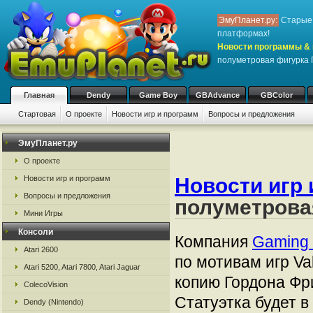
ЭмуПланет.ру:
Старые 
платформах!
Новости программы & 
полуметровая фигурка
Главная
Dendy
Game Boy
GBAdvance
GBColor
Стартовая
О проекте
Новости игр и программ
Вопросы и предложения
ЭмуПланет.ру
О проекте
Новости игр и программ
Новости игр 
Вопросы и предложения
полуметрова
Мини Игры
Консоли
Компания
Gaming
Atari 2600
по мотивам игр Va
Atari 5200, Atari 7800, Atari Jaguar
копию Гордона Фри
ColecoVision
Статуэтка будет в
Dendy (Nintendo)