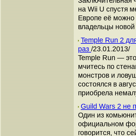
Заключительная 
на Wii U спустя 
Европе её можно 
владельцы новой 
Temple Run 2 дл
раз
/23.01.2013/
Temple Run — это 
мчитесь по стена
монстров и ловуш
состоялся в авгу
приобрела немал
Guild Wars 2 не
Один из комьюнит
официальном фор
говорится, что се