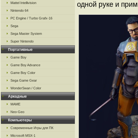
одной руке и прим
Mattel Intellivision
Nintendo 64
PC Engine / Turbo Grafx-16
Sega
Sega Master System
Super Nintendo
Портативные
Game Boy
Game Boy Advance
Game Boy Color
Sega Game Gear
WonderSwan / Color
Аркадные
MAME
Neo-Geo
Компьютеры
Современные Игры для ПК
Microsoft MSX-1