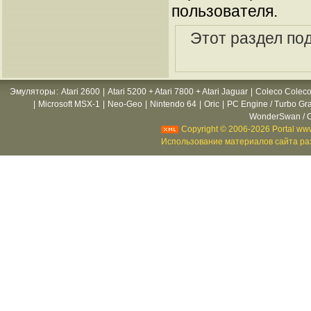
пользователя.
Этот раздел по
Эмуляторы
:
Atari 2600
|
Atari 5200 + Atari 7800 + Atari Jaguar
|
Coleco Coleco
|
Microsoft MSX-1
|
Neo-Geo
|
Nintendo 64
|
Oric
|
PC Engine / Turbo Gr
WonderSwan / C
Copyright © 2006-2026 Portal www
Использование материалов сайта раз