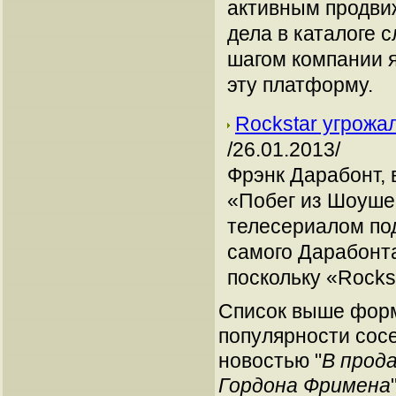
активным продвиж
дела в каталоге 
шагом компании я
эту платформу.
Rockstar угрожа
/26.01.2013/
Фрэнк Дарабонт, 
«Побег из Шоушен
телесериалом под
самого Дарабонта
поскольку «Rocks
Список выше форм
популярности сосе
новостью "
В прод
Гордона Фримена