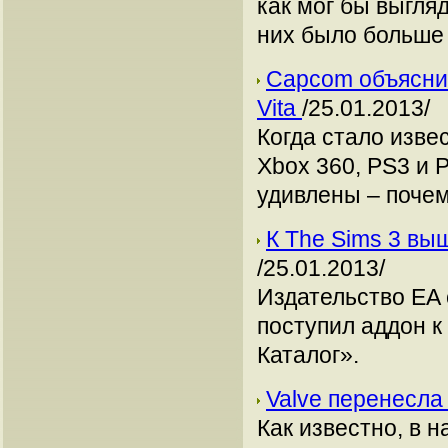
как мог бы выгля
них было больше
Capcom объяснил
Vita
/25.01.2013/
Когда стало извес
Xbox 360, PS3 и 
удивлены – поче
К The Sims 3 вы
/25.01.2013/
Издательство ЕA 
поступил аддон к 
Каталог».
Valve перенесла 
Как известно, в 