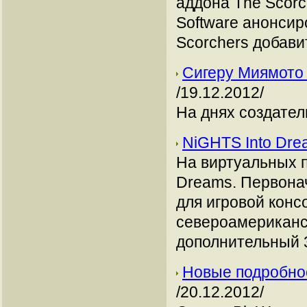
аддона The Scorc
Software анонси
Scorchers добави
Сигеру Миямото 
/19.12.2012/
На днях создатель
NiGHTS Into Dre
На виртуальных п
Dreams. Первонач
для игровой конс
североамериканск
дополнительный 
Новые подробнос
/20.12.2012/