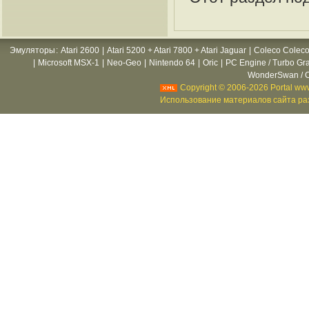
Эмуляторы
:
Atari 2600
|
Atari 5200 + Atari 7800 + Atari Jaguar
|
Coleco Coleco
|
Microsoft MSX-1
|
Neo-Geo
|
Nintendo 64
|
Oric
|
PC Engine / Turbo Gr
WonderSwan / C
Copyright © 2006-2026 Portal www
Использование материалов сайта раз