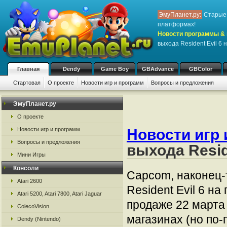
ЭмуПланет.ру:
Старые 
платформах!
Новости программы & 
выхода Resident Evil 6 
Главная
Dendy
Game Boy
GBAdvance
GBColor
Стартовая
О проекте
Новости игр и программ
Вопросы и предложения
ЭмуПланет.ру
О проекте
Новости игр и программ
Новости игр 
Вопросы и предложения
выхода Resid
Мини Игры
Консоли
Capcom, наконец-
Atari 2600
Resident Evil 6 н
Atari 5200, Atari 7800, Atari Jaguar
продаже 22 марта 
ColecoVision
магазинах (но по-
Dendy (Nintendo)