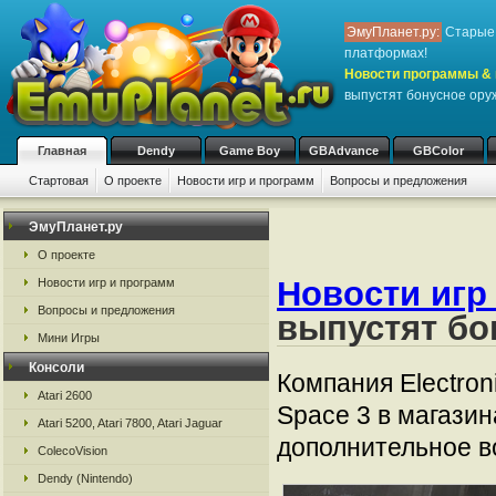
ЭмуПланет.ру:
Старые 
платформах!
Новости программы & 
выпустят бонусное ору
Главная
Dendy
Game Boy
GBAdvance
GBColor
Стартовая
О проекте
Новости игр и программ
Вопросы и предложения
ЭмуПланет.ру
О проекте
Новости игр
Новости игр и программ
Вопросы и предложения
выпустят бо
Мини Игры
Консоли
Компания Electron
Atari 2600
Space 3 в магази
Atari 5200, Atari 7800, Atari Jaguar
дополнительное в
ColecoVision
Dendy (Nintendo)