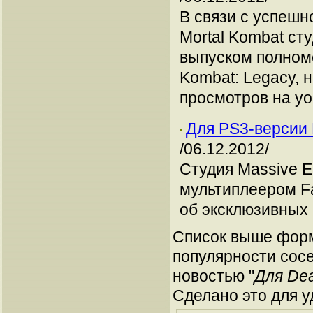
В связи с успеш
Mortal Kombat ст
выпуском полноме
Kombat: Legacy, 
просмотров на yo
Для PS3-версии 
/06.12.2012/
Студия Massive E
мультиплеером F
об эксклюзивных 
Список выше форм
популярности сосе
новостью "
Для De
Сделано это для у