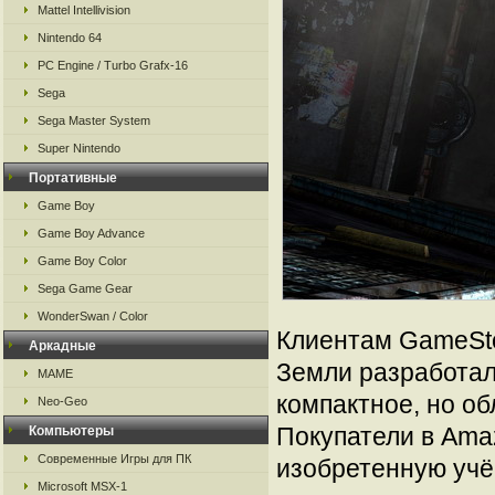
Mattel Intellivision
Nintendo 64
PC Engine / Turbo Grafx-16
Sega
Sega Master System
Super Nintendo
Портативные
Game Boy
Game Boy Advance
Game Boy Color
Sega Game Gear
WonderSwan / Color
Клиентам GameSto
Аркадные
Земли разработал
MAME
компактное, но о
Neo-Geo
Покупатели в Amaz
Компьютеры
Современные Игры для ПК
изобретенную учё
Microsoft MSX-1