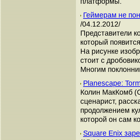
платформы.
Геймерам не понр
/04.12.2012/
Представители к
который появится 
На рисунке изобр
стоит с дробовик
Многим поклонни
Planescape: Tor
Колин МакКомб (C
сценарист, расск
продолжением кул
которой он сам ко
Square Enix заре