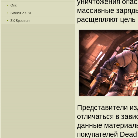
уничтожения опас
Oric
массивные заряды
Sinclair ZX-81
расщепляют цель 
ZX Spectrum
Представители изд
отличаться в зав
данные материалы
покупателей Dead