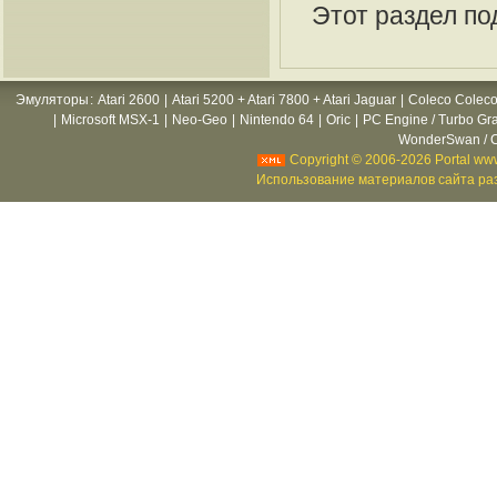
Этот раздел по
Эмуляторы
:
Atari 2600
|
Atari 5200 + Atari 7800 + Atari Jaguar
|
Coleco Coleco
|
Microsoft MSX-1
|
Neo-Geo
|
Nintendo 64
|
Oric
|
PC Engine / Turbo Gr
WonderSwan / C
Copyright © 2006-2026 Portal www
Использование материалов сайта раз