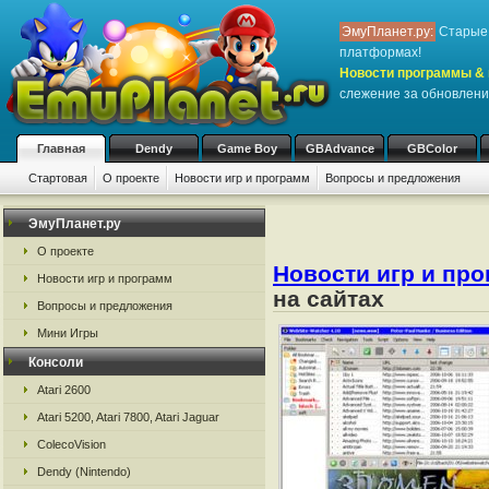
ЭмуПланет.ру:
Старые 
платформах!
Новости программы & 
слежение за обновлени
Главная
Dendy
Game Boy
GBAdvance
GBColor
Стартовая
О проекте
Новости игр и программ
Вопросы и предложения
ЭмуПланет.ру
О проекте
Новости игр и пр
Новости игр и программ
на сайтах
Вопросы и предложения
Мини Игры
Консоли
Atari 2600
Atari 5200, Atari 7800, Atari Jaguar
ColecoVision
Dendy (Nintendo)