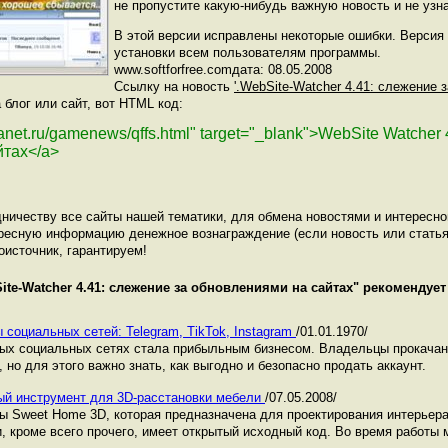
не пропустите какую-нибудь важную новость и не узн
В этой версии исправлены некоторые ошибки. Версия
установки всем пользователям программы.
www.softforfree.comдата: 08.05.2008
Ссылку на новость
'.WebSite-Watcher 4.41: слежение 
 блог или сайт, вот HTML код:
lanet.ru/gamenews/qffs.html" target="_blank">WebSite Watcher
йтах</a>
ничеству все сайты нашей тематики, для обмена новостями и интересн
ресную информацию денежное вознаграждение (если новость или статья
оисточник, гарантируем!
ite-Watcher 4.41: слежение за обновлениями на сайтах
" рекомендует
 социальных сетей: Telegram, TikTok, Instagram
/01.01.1970/
ных социальных сетях стала прибыльным бизнесом. Владельцы прокача
 но для этого важно знать, как выгодно и безопасно продать аккаунт.
ый инструмент для 3D-расстановки мебели
/07.05.2008/
 Sweet Home 3D, которая предназначена для проектирования интерьер
и, кроме всего прочего, имеет открытый исходный код. Во время работы