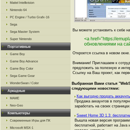
Mattel Intellivision
Nintendo 64
PC Engine / Turbo Grafx-16
Sega
Вы можете установить к себе на
Sega Master System
<a href="https://emup
Super Nintendo
обновлениями на са
Портативные
Откроется ссылка в новом окне.
Game Boy
Game Boy Advance
Внимание! Приглашаем к сотруд
предложить за полезную и инте
Game Boy Color
Ссылку на Ваш проект, как перв
Sega Game Gear
WonderSwan / Color
Выбранная Вами статья "
WebS
следующими новостями:
Аркадные
Как выгодно продать аккаунты
MAME
Продажа аккаунтов в популяр
Neo-Geo
заработать на своих страницах,
Компьютеры
Sweet Home 3D 1.3: бесплатн
Вышла новая версия программы
Современные Игры для ПК
бесплатной, работает на Java 
Microsoft MSX-1