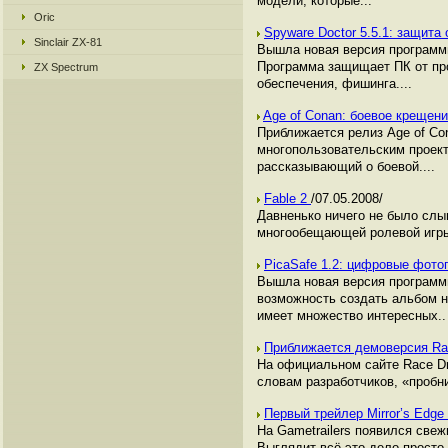
модели, которые...
Oric
Spyware Doctor 5.5.1: защита
Sinclair ZX-81
Вышла новая версия программ
Программа защищает ПК от про
ZX Spectrum
обеспечения, фишинга....
Age of Conan: боевое крещен
Приближается релиз Age of Co
многопользовательским проект
рассказывающий о боевой....
Fable 2
/07.05.2008/
Давненько ничего не было слы
многообещающей ролевой игры 
PicaSafe 1.2: цифровые фот
Вышла новая версия программ
возможность создать альбом н
имеет множество интересных..
Приближается демоверсия Ra
На официальном сайте Race Dr
словам разработчиков, «пробн
Первый трейлер Mirror’s Edge
На Gametrailers появился свеж
Выглядит всё это дело просто 