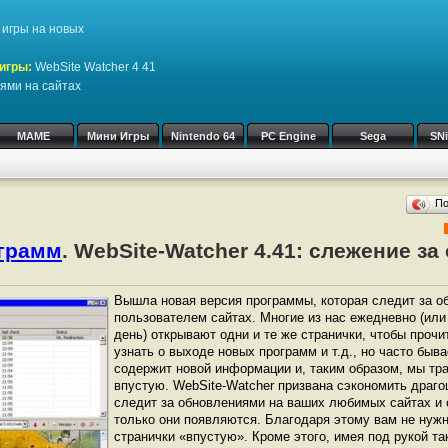
игры на новых
игры:
WebSite Watcher 4 41
ями на сайтах
MAME
Мини Игры
Nintendo 64
PC Engine
Sega
SN
П
ограмм
. WebSite-Watcher 4.41: слежение з
Вышла новая версия программы, которая следит за 
пользователем сайтах. Многие из нас ежедневно (или
день) открывают одни и те же странички, чтобы прочи
узнать о выходе новых программ и т.д., но часто бывае
содержит новой информации и, таким образом, мы тр
впустую. WebSite-Watcher призвана сэкономить драг
следит за обновлениями на ваших любимых сайтах и 
только они появляются. Благодаря этому вам не нужн
странички «впустую». Кроме этого, имея под рукой та