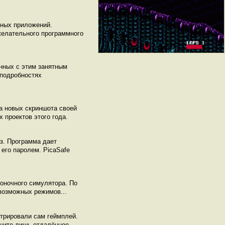
сных приложений.
желательного программного
анных с этим занятным
 подробностях
ва новых скриншота своей
 проектов этого года.
з. Программа дает
его паролем. PicaSafe
оночного симулятора. По
возможных режимов...
стрировали сам геймплей.
чите лишь отдалённое....