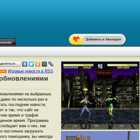
intendo
оделиться…
Игровые новости в RSS
а обновлениями
обновлениями на выбранных
 даже по несколько раз в
тать последние новости,
т и так, что сайт не
атим время и трафик
оценное время. Программа
сообщает вам о них, как
о постоянно загружать
кого помощника, вы никогда