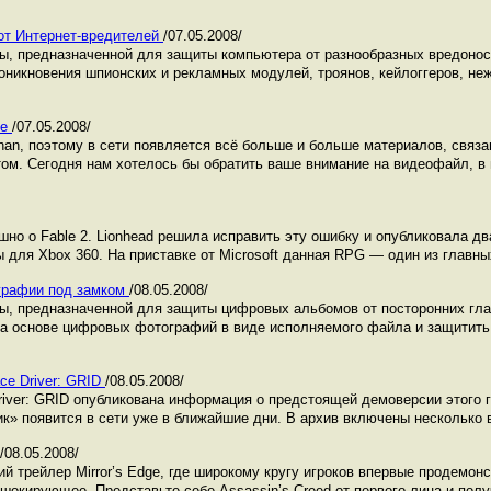
 от Интернет-вредителей
/07.05.2008/
ы, предназначенной для защиты компьютера от разнообразных вредоно
никновения шпионских и рекламных модулей, троянов, кейлоггеров, не
ие
/07.05.2008/
nan, поэтому в сети появляется всё больше и больше материалов, связ
ом. Сегодня нам хотелось бы обратить ваше внимание на видеофайл, в
шно о Fable 2. Lionhead решила исправить эту ошибку и опубликовала д
для Xbox 360. На приставке от Microsoft данная RPG — один из главных
ографии под замком
/08.05.2008/
ы, предназначенной для защиты цифровых альбомов от посторонних гла
а основе цифровых фотографий в виде исполняемого файла и защитить 
ce Driver: GRID
/08.05.2008/
iver: GRID опубликована информация о предстоящей демоверсии этого г
ик» появится в сети уже в ближайшие дни. В архив включены несколько 
/08.05.2008/
ий трейлер Mirror’s Edge, где широкому кругу игроков впервые продемон
шокирующее. Представьте себе Assassin’s Creed от первого лица и полу