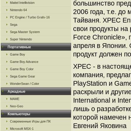
большинство пред
Mattel Intellivision
2006 года, т.е. д
Nintendo 64
PC Engine / Turbo Grafx-16
Тайваня. XPEC Ent
Sega
свои продукты на
Sega Master System
Force Chronicle»,
Super Nintendo
апреля в Японии.
Портативные
продукт должен п
Game Boy
Game Boy Advance
XPEC - в настоящ
Game Boy Color
компания, предла
Sega Game Gear
PlayStation и Ga
WonderSwan / Color
раскрыли и другие 
Аркадные
International и In
MAME
Neo-Geo
лишь о разработк
Компьютеры
которой намечен н
Современные Игры для ПК
Евгений Яковина
Microsoft MSX-1