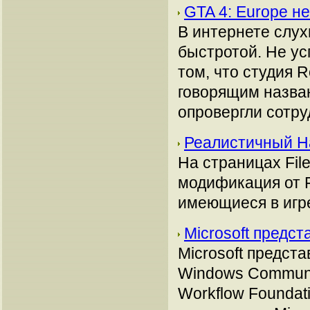
GTA 4: Europe н
В интернете слух
быстротой. Не ус
том, что студия R
говорящим назван
опровергли сотру
Реалистичный Ha
На страницах Fil
модификация от F
имеющиеся в игре 
Microsoft предс
Microsoft предст
Windows Communi
Workflow Foundat