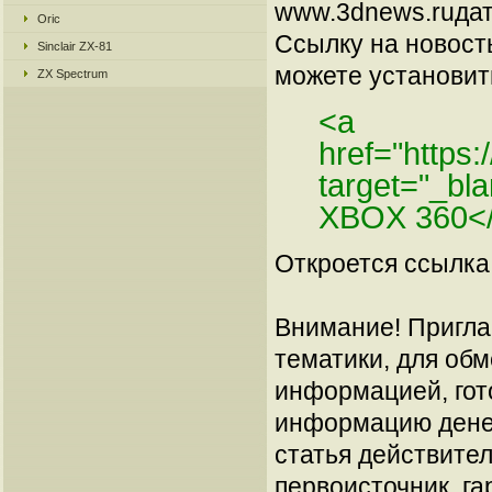
www.3dnews.ruдат
Oric
Ссылку на новос
Sinclair ZX-81
можете установить
ZX Spectrum
<a
href="https:
target="_bl
XBOX 360<
Откроется ссылка 
Внимание! Пригла
тематики, для об
информацией, гот
информацию денеж
статья действител
первоисточник, га