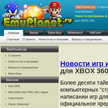
ЭмуПланет.ру:
Старые 
платформах!
Новости программы & 
для XBOX 360
Главная
Dendy
Game Boy
GBAdvance
GBColor
Стартовая
О проекте
Новости игр и программ
Вопросы и предложения
ЭмуПланет.ру
О проекте
Новости игр 
Новости игр и программ
Вопросы и предложения
для XBOX 36
Мини Игры
Консоли
Более десяти тайв
Atari 2600
компьютерных "стр
Atari 5200, Atari 7800, Atari Jaguar
написании игр дл
ColecoVision
официальное пред
Dendy (Nintendo)