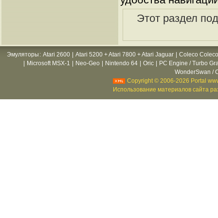
Этот раздел по
Эмуляторы
:
Atari 2600
|
Atari 5200 + Atari 7800 + Atari Jaguar
|
Coleco Coleco
|
Microsoft MSX-1
|
Neo-Geo
|
Nintendo 64
|
Oric
|
PC Engine / Turbo Gr
WonderSwan / C
Copyright © 2006-2026 Portal www
Использование материалов сайта раз