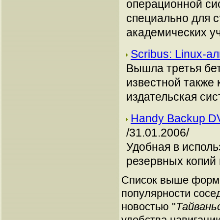
операционной си
специально для с
академических у
Scribus: Linux-
Вышла третья бет
известной также к
издательская сис
Handy Backup DV
/31.01.2006/
Удобная в исполь
резервных копий
Список выше форми
популярности сосед
новостью "
Тайвань
удобства навигации