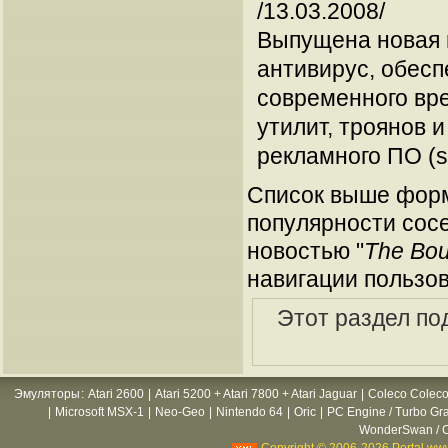
/13.03.2008/
Выпущена новая п
антивирус, обесп
современного вре
утилит, троянов и
рекламного ПО (s
Список выше форм
популярности сосе
новостью "
The Bou
навигации пользов
Этот раздел по
Эмуляторы
:
Atari 2600
|
Atari 5200 + Atari 7800 + Atari Jaguar
|
Coleco Coleco
|
Microsoft MSX-1
|
Neo-Geo
|
Nintendo 64
|
Oric
|
PC Engine / Turbo Gr
WonderSwan / C