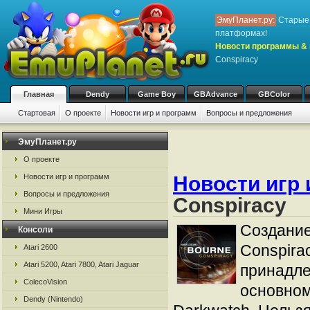
ЭмуПланет.ру:
Старые 
платформах!
Новости программы & 
Conspiracy
Главная
Dendy
Game Boy
GBAdvance
GBColor
Стартовая
О проекте
Новости игр и программ
Вопросы и предложения
ЭмуПланет.ру
О проекте
Новости игр 
Новости игр и программ
Вопросы и предложения
Conspiracy
Мини Игры
Создание
Консоли
Conspira
Atari 2600
Atari 5200, Atari 7800, Atari Jaguar
принадле
ColecoVision
основном
Dendy (Nintendo)