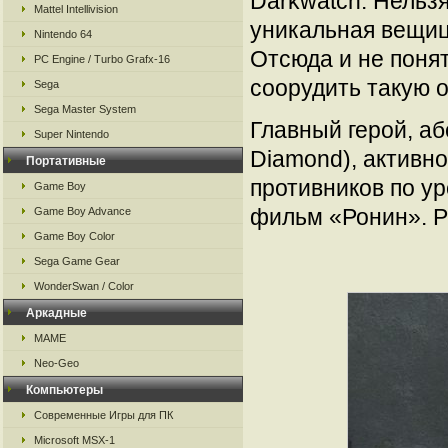
Darkwatch. Нельзя
Mattel Intellivision
уникальная вещица
Nintendo 64
Отсюда и не понят
PC Engine / Turbo Grafx-16
соорудить такую 
Sega
Sega Master System
Главный герой, а
Super Nintendo
Diamond), активно
Портативные
противников по у
Game Boy
фильм «Ронин». Ре
Game Boy Advance
Game Boy Color
Sega Game Gear
WonderSwan / Color
Аркадные
MAME
Neo-Geo
Компьютеры
Современные Игры для ПК
Microsoft MSX-1