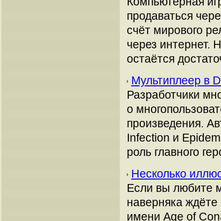
Компьютерная игр
продаваться чере
счёт мирового ре
через интернет. 
остаётся достато
Мультиплеер в D
Разработчики мн
о многопользоват
произведения. Ав
Infection и Epide
роль главного гер
Несколько иллю
Если вы любите м
наверняка ждёте 
имени Age of Con