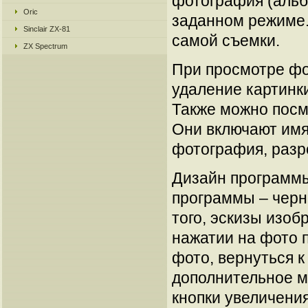
фотография (альб
Oric
заданном режиме.
Sinclair ZX-81
самой съемки.
ZX Spectrum
При просмотре фо
удаление картинки
Также можно посм
Они включают имя 
фотография, разр
Дизайн программы
программы – черн
того, эскизы изо
нажатии на фото п
фото, вернуться к
дополнительное ме
кнопки увеличения