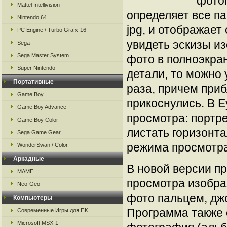
фото
Mattel Intellivision
определяет все п
Nintendo 64
jpg, и отображает
PC Engine / Turbo Grafx-16
увидеть эскизы из
Sega
Sega Master System
фото в полноэкра
Super Nintendo
детали, то можно
Портативные
раза, причем приб
Game Boy
прикоснулись. В 
Game Boy Advance
просмотра: портр
Game Boy Color
листать горизонта
Sega Game Gear
режима просмотра
WonderSwan / Color
Аркадные
В новой версии п
MAME
просмотра изобра
Neo-Geo
фото пальцем, дж
Компьютеры
Программа также 
Современные Игры для ПК
Microsoft MSX-1