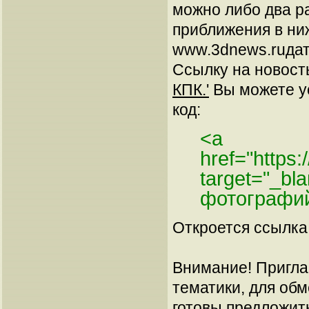
можно либо два ра
приближения в ни
www.3dnews.ruдат
Ссылку на новос
КПК.'
Вы можете ус
код:
<a
href="https:
target="_bl
фотографий
Откроется ссылка 
Внимание! Пригла
тематики, для об
готовы предложит