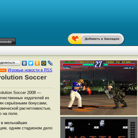
intendo
оделиться…
Игровые новости в RSS
olution Soccer
lution Soccer 2008 —
ечественных издателей из
ми серьёзными бонусами,
овеческой расчетливостью,
 на поле.
м в мельчайших
бщем, одним стадионом дело