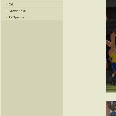
Oric
Sinclair ZX-81
ZX Spectrum