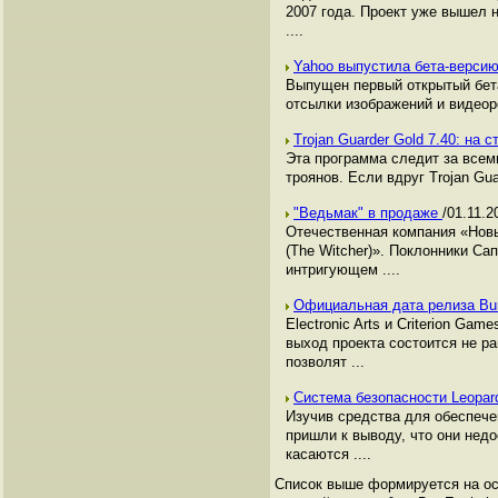
2007 года. Проект уже вышел на
....
Yahoo выпустила бета-верси
Выпущен первый открытый бета
отсылки изображений и видеор
Trojan Guarder Gold 7.40: на
Эта программа следит за всем
троянов. Если вдруг Trojan G
"Ведьмак" в продаже
/01.11.2
Отечественная компания «Нов
(The Witcher)». Поклонники Са
интригующем ....
Официальная дата релиза Bur
Electronic Arts и Criterion G
выход проекта состоится не ра
позволят ...
Система безопасности Leopa
Изучив средства для обеспече
пришли к выводу, что они нед
касаются ....
Список выше формируется на осн