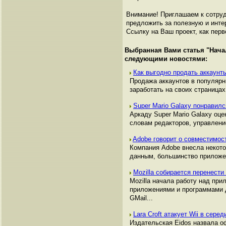
Внимание! Приглашаем к сотруд
предложить за полезную и инте
Ссылку на Ваш проект, как перв
Выбранная Вами статья "
Нача
следующими новостями:
Как выгодно продать аккаунты
Продажа аккаунтов в популяр
заработать на своих страницах,
Super Mario Galaxy понравил
Аркаду Super Mario Galaxy оц
словам редакторов, управлени
Adobe говорит о совместимос
Компания Adobe внесла некото
данным, большинство приложен
Mozilla собирается перенести
Mozilla начала работу над при
приложениями и программами д
GMail...
Lara Croft атакует Wii в сере
Издательская Eidos назвала о