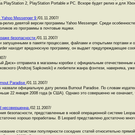
 PlayStation 2, PlayStation Portable и PC. Вскоре будет релиз и для Xbo
ю Yahoo Messenger 9
/01.11.2007/
-релиз девятой версии программы Yahoo Messenger. Среди особенност
оликов из программы в почтовые ящики.
 страже безопасности
/01.11.2007/
и запущенными в памяти процессами, файлами и открытыми портами и о
uarder находит вредоносную программу, он выдает предупреждающее соо
007/
ый Диск» отправила в магазины коробки с официальным отечественным
пковского (Andrzej Sapkowski) и любители жанра фэнтези, наверняка, уж
nout Paradise
/01.11.2007/
ames назвали официальную дату релиза Burnout Paradise. По словам издате
ньше 22 января 2008 года (в США). Однако это совершенно не означает, 
rd несовершенна
/02.11.2007/
ния безопасности, представленные в новой операционной системе Leopar
остаточно хорошо проработаны. В Leopard представлено достаточно мног
ование статистики популярности соседних статей относительно прямой 