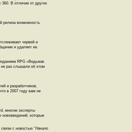
x 360. В отличие от других
ей релиза возможность
тслеживает червей и
бщение и удаляет ее.
 изданием RPG «Ведьмак
е не раз слышали об этом
лей и разработчиков,
что в 2007 году вам не
d, многие эксперты
о нововведений, которые
связи с новостью "
Начало