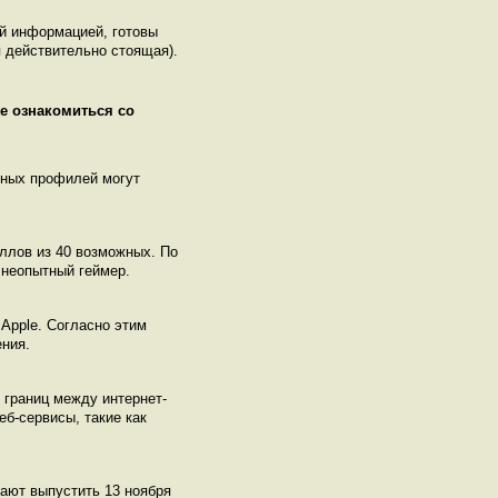
ой информацией, готовы
 действительно стоящая).
же ознакомиться со
нных профилей могут
аллов из 40 возможных. По
 неопытный геймер.
Apple. Согласно этим
ния.
я границ между интернет-
б-сервисы, такие как
щают выпустить 13 ноября