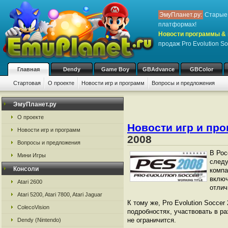
ЭмуПланет.ру:
Старые 
платформах!
Новости программы & 
продаж Pro Evolution S
Главная
Dendy
Game Boy
GBAdvance
GBColor
Стартовая
О проекте
Новости игр и программ
Вопросы и предложения
ЭмуПланет.ру
О проекте
Новости игр и пр
Новости игр и программ
2008
Вопросы и предложения
В Рос
Мини Игры
следу
Консоли
компа
включ
Atari 2600
отлич
Atari 5200, Atari 7800, Atari Jaguar
К тому же, Pro Evolution Socc
ColecoVision
подробностях, участвовать в р
не ограничится.
Dendy (Nintendo)