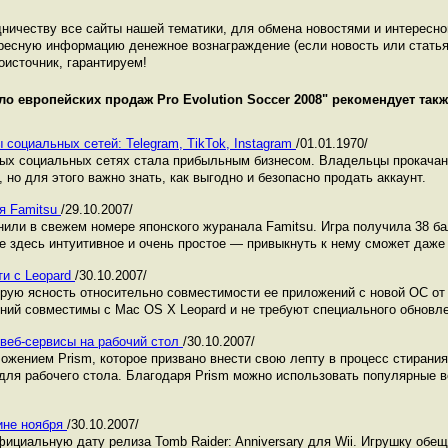
ничеству все сайты нашей тематики, для обмена новостями и интересн
ресную информацию денежное вознаграждение (если новость или статья
оисточник, гарантируем!
ло европейских продаж Pro Evolution Soccer 2008
" рекомендует так
 социальных сетей: Telegram, TikTok, Instagram
/01.01.1970/
ных социальных сетях стала прибыльным бизнесом. Владельцы прокача
 но для этого важно знать, как выгодно и безопасно продать аккаунт.
ся Famitsu
/29.10.2007/
енили в свежем номере японского журанала Famitsu. Игра получила 38 б
е здесь интуитивное и очень простое — привыкнуть к нему сможет даже
ти с Leopard
/30.10.2007/
рую ясность относительно совместимости ее приложений с новой OC от 
ий совместимы с Mac OS X Leopard и не требуют специального обновле
 веб-сервисы на рабочий стол
/30.10.2007/
ложением Prism, которое призвано внести свою лепту в процесс стирани
ля рабочего стола. Благодаря Prism можно использовать популярные ве
дине ноября
/30.10.2007/
фициальную дату релиза Tomb Raider: Anniversary для Wii. Игрушку обе