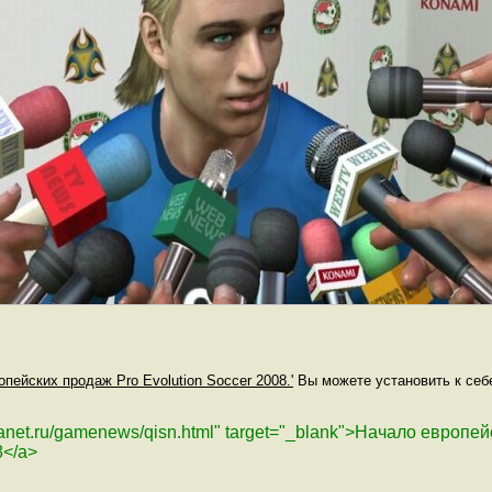
опейских продаж Pro Evolution Soccer 2008.'
Вы можете установить к себе
planet.ru/gamenews/qisn.html" target="_blank">Начало европе
8</a>