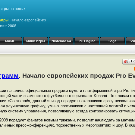
игры на новых
игры:
Начало европейских
occer 2008
MAME
Мини Игры
Nintendo 64
PC Engine
Sega
SN
П
ограмм
. Начало европейских продаж Pro Ev
сии начались официальные продажи мульти-платформенной игры Pro Evo
ющей части знаменитого футбольного сериала от Konami. По словам от
нии «Софтклаб», данный эпизод порадует поклонников сразу нескольки
ая улучшенную графику, умных противников с настоящей логикой и чел
ную систему управления, позволяющую всегда контролировать ситуацию
er 2008 порадует фанатов новыми трюками, позволит наблюдать за матче
азличных пресс-конференциях, торжественных мероприятиях и шоу. В о