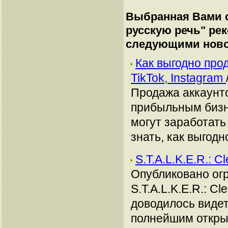
Выбранная Вами с
русскую речь
" ре
следующими ново
Как выгодно про
TikTok, Instagram
Продажа аккаунто
прибыльным бизн
могут заработать
знать, как выгодн
S.T.A.L.K.E.R.: C
Опубликовано ог
S.T.A.L.K.E.R.: C
доводилось видет
полнейшим откры