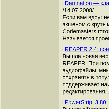
Damnation — кла
/14.07.2008/
Если вам вдруг н
экшеном с крутым
Codemasters гото
Называется проек
REAPER 2.4: по
Вышла новая верс
REAPER. При по
аудиофайлы, мик
сохранять в поп
поддерживает на
редактирования...
PowerStrip: 3.8