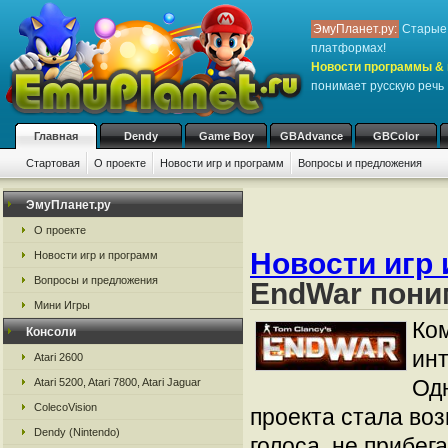
ЭмуПланет.ру:
Старые 
платформах!
Новости программы & 
понимает русскую речь
Главная
Dendy
Game Boy
GBAdvance
GBColor
Стартовая
О проекте
Новости игр и программ
Вопросы и предложения
ЭмуПланет.ру
О проекте
Новости игр 
Новости игр и программ
Вопросы и предложения
EndWar пони
Мини Игры
Ко
Консоли
инт
Atari 2600
Одн
Atari 5200, Atari 7800, Atari Jaguar
ColecoVision
проекта стала во
Dendy (Nintendo)
голоса, не прибег