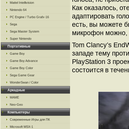
Mattel Intellivision
Как оказалось, о
Nintendo 64
адаптировать голо
PC Engine / Turbo Grafx-16
есть, вы можете 
Sega
микрофон можно, 
Sega Master System
Super Nintendo
Tom Clancy’s End
Портативные
западе тему проти
Game Boy
PlayStation 3 про
Game Boy Advance
Game Boy Color
состоится в течен
Sega Game Gear
WonderSwan / Color
Аркадные
MAME
Neo-Geo
Компьютеры
Современные Игры для ПК
Microsoft MSX-1