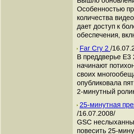
Вышло обновление
Особенностью пр
количества видео
дает доступ к бо
обеспечения, вкл
Far Cry 2
/16.07.
В преддверье E3
начинают потихо
своих многообеща
опубликовала пят
2-минутный ролик
25-минутная през
/16.07.2008/
GSC неслыханны
повесить 25-мину