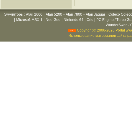
Эмуляторы
:
Atari 2600
|
Atari 5200 + Atari 7800 + Atari Jaguar
|
Coleco Coleco
|
Microsoft MSX-1
|
Neo-Geo
|
Nintendo 64
|
Oric
|
PC Engine / Turbo Gr
WonderSwan / C
Copyright © 2006-2026 Portal www
Использование материалов сайта раз