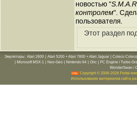
новостью "
S.M.A.R
контролем
". Сде
пользователя.
Этот раздел по
Эмуляторы
:
Atari 2600
|
Atari 5200 + Atari 7800 + Atari Jaguar
|
Coleco Coleco
|
Microsoft MSX-1
|
Neo-Geo
|
Nintendo 64
|
Oric
|
PC Engine / Turbo Gr
WonderSwan / C
Copyright © 2006-2026 Portal www
Использование материалов сайта раз