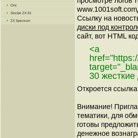
просмотре логов 
Oric
www.1001soft.comд
Sinclair ZX-81
Ссылку на новос
ZX Spectrum
диски под контрол
сайт, вот HTML код
<a
href="https
target="_bl
30 жесткие
Откроется ссылка 
Внимание! Пригла
тематики, для об
готовы предложит
денежное вознагр