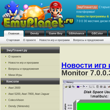
ЭмуПланет.ру:
Старые 
платформах!
Новости программы & 
7 0 0 30 жесткие диски
Главная
Dendy
Game Boy
GBAdvance
GBColor
Стартовая
О проекте
Новости игр и программ
Вопросы и предложения
ЭмуПланет.ру
О проекте
Новости игр и программ
Новости игр 
Вопросы и предложения
Monitor 7.0.
Мини Игры
Консоли
Atari 2600
Atari 5200, Atari 7800, Atari Jaguar
ColecoVision
Dendy (Nintendo)