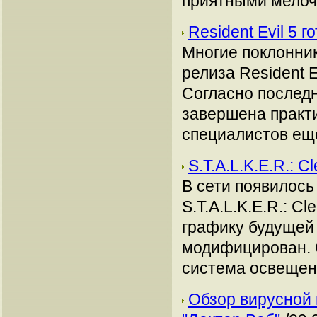
приятными мелоч
Resident Evil 5 
Многие поклонник
релиза Resident E
Согласно послед
завершена практич
специалистов ещё
S.T.A.L.K.E.R.: C
В сети появилось
S.T.A.L.K.E.R.: C
графику будущей
модифицирован. 
система освещен
Обзор вирусной 