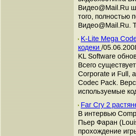
Видео@Mail.Ru ш
того, полностью 
Видео@Mail.Ru. Т
K-Lite Mega Code
кодеки
/05.06.200
KL Software обно
Всего существует 
Corporate и Full,
Codec Pack. Верс
используемые код
Far Cry 2 растян
В интервью Compu
Пьер Фаран (Louis
прохождение игры