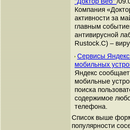
"Доктор Веб"
/09.
Компания «Доктор
активности за ма
главным событие
антивирусной лаб
Rustock.C) – виру
Сервисы Яндекса
мобильных устр
Яндекс сообщает 
мобильные устрой
поиска пользоват
содержимое любо
телефона.
Список выше форм
популярности сосе