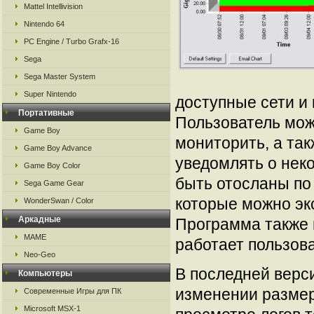
Mattel Intellivision
Nintendo 64
PC Engine / Turbo Grafx-16
Sega
Sega Master System
Super Nintendo
доступные сети и 
Портативные
Пользователь мож
Game Boy
мониторить, а так
Game Boy Advance
уведомлять о нек
Game Boy Color
быть отосланы по 
Sega Game Gear
которые можно эк
WonderSwan / Color
Аркадные
Программа также 
MAME
работает пользова
Neo-Geo
В последней верс
Компьютеры
изменении размера
Современные Игры для ПК
Microsoft MSX-1