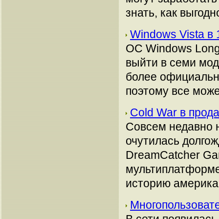
знать, как выгодн
Windows Vista в
ОС Windows Longh
выйти в семи мо
более официально
поэтому все може
Cold War в прод
Совсем недавно 
очутилась долгож
DreamCatcher Gam
мультиплатформе
историю американ
Многопользовате