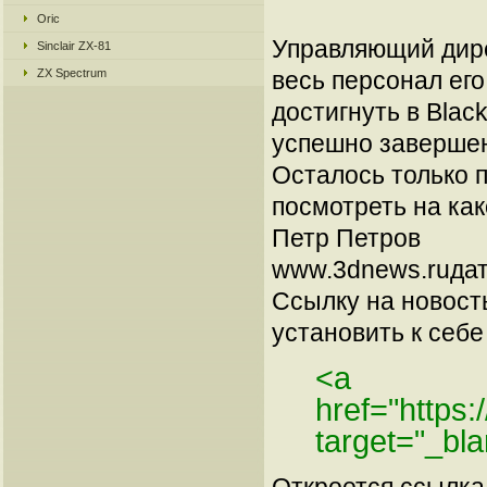
Oric
Управляющий дирек
Sinclair ZX-81
ZX Spectrum
весь персонал его
достигнуть в Blac
успешно завершен
Осталось только 
посмотреть на как
Петр Петров
www.3dnews.ruдат
Ссылку на новос
установить к себе 
<a
href="https
target="_bl