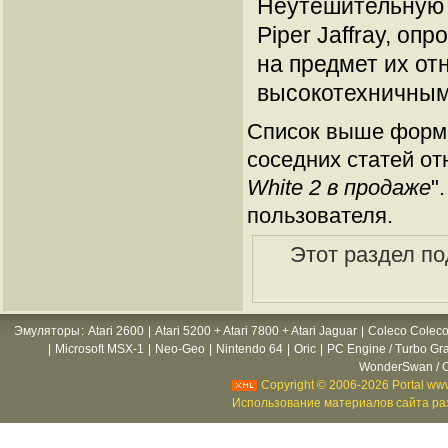
Неутешительную 
Piper Jaffray, о
на предмет их от
высокотехничным
Список выше форми
соседних статей от
White 2 в продаже
"
пользователя.
Этот раздел по
Эмуляторы
:
Atari 2600
|
Atari 5200 + Atari 7800 + Atari Jaguar
|
Coleco Coleco
|
Microsoft MSX-1
|
Neo-Geo
|
Nintendo 64
|
Oric
|
PC Engine / Turbo Gr
WonderSwan / C
Copyright © 2006-2026 Portal www
Использование материалов сайта раз