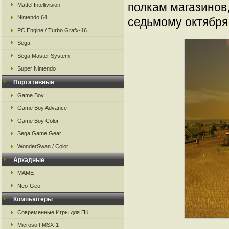
полкам магазинов,
Mattel Intellivision
Nintendo 64
седьмому октября
PC Engine / Turbo Grafx-16
Sega
Sega Master System
Super Nintendo
Портативные
Game Boy
Game Boy Advance
Game Boy Color
Sega Game Gear
WonderSwan / Color
Аркадные
MAME
Neo-Geo
Компьютеры
Современные Игры для ПК
Microsoft MSX-1