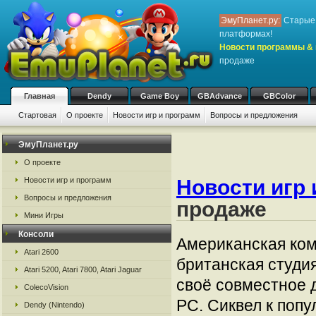
ЭмуПланет.ру:
Старые 
платформах!
Новости программы & 
продаже
Главная
Dendy
Game Boy
GBAdvance
GBColor
Стартовая
О проекте
Новости игр и программ
Вопросы и предложения
ЭмуПланет.ру
О проекте
Новости игр и программ
Новости игр 
Вопросы и предложения
продаже
Мини Игры
Консоли
Американская комп
Atari 2600
британская студи
Atari 5200, Atari 7800, Atari Jaguar
своё совместное д
ColecoVision
PC. Сиквел к поп
Dendy (Nintendo)