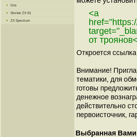
можете установить
Oric
<a
Sinclair ZX-81
href="https
ZX Spectrum
target="_bla
от троянов
Откроется ссылка 
Внимание! Пригла
тематики, для об
готовы предложит
денежное вознагр
действительно сто
первоисточник, га
Выбранная Вами 