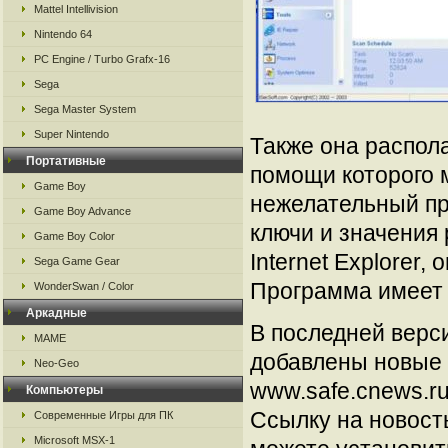
Mattel Intellivision
Nintendo 64
PC Engine / Turbo Grafx-16
Sega
Sega Master System
Super Nintendo
Также она распол
Портативные
помощи которого 
Game Boy
нежелательный пр
Game Boy Advance
ключи и значения 
Game Boy Color
Internet Explorer
Sega Game Gear
Программа имеет 
WonderSwan / Color
Аркадные
В последней верс
MAME
добавлены новые 
Neo-Geo
www.safe.cnews.ru
Компьютеры
Ссылку на новос
Современные Игры для ПК
Microsoft MSX-1