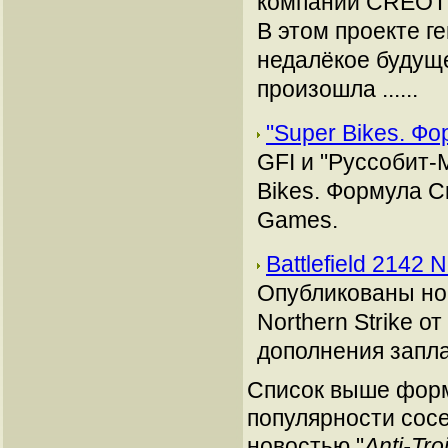
компании CREOTE
В этом проекте г
недалёкое будущ
произошла ......
"Super Bikes. Ф
GFI и "Руссобит-
Bikes. Формула С
Games.
Battlefield 2142
Опубликованы нов
Northern Strike от 
дополнения запла
Список выше форм
популярности сосе
новостью "
Anti-Tr