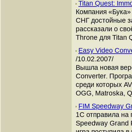
Titan Quest: Imm
Компания «Бука» 
СНГ достойные з
рассказали о сво
Throne для Titan 
Easy Video Conv
/10.02.2007/
Вышла новая вер
Converter. Прог
среди которых A
OGG, Matroska, Qu
FIM Speedway Gr
1C отправила на 
Speedway Grand P
игра поступила 