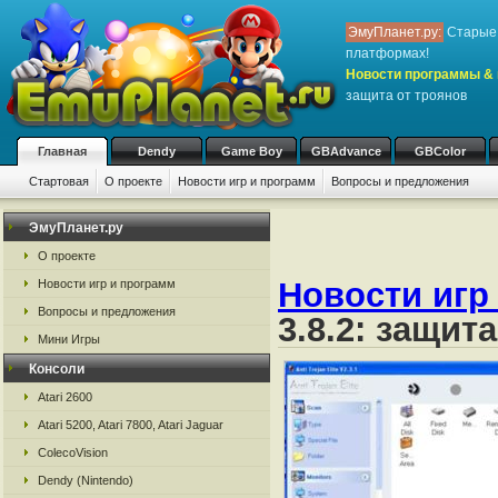
ЭмуПланет.ру:
Старые 
платформах!
Новости программы & 
защита от троянов
Главная
Dendy
Game Boy
GBAdvance
GBColor
Стартовая
О проекте
Новости игр и программ
Вопросы и предложения
ЭмуПланет.ру
О проекте
Новости игр
Новости игр и программ
Вопросы и предложения
3.8.2: защит
Мини Игры
Консоли
Atari 2600
Atari 5200, Atari 7800, Atari Jaguar
ColecoVision
Dendy (Nintendo)