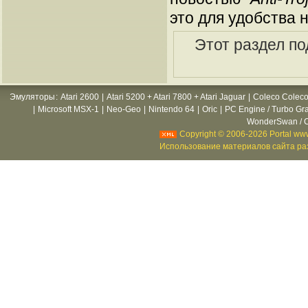
это для удобства 
Этот раздел п
Эмуляторы
:
Atari 2600
|
Atari 5200 + Atari 7800 + Atari Jaguar
|
Coleco Coleco
|
Microsoft MSX-1
|
Neo-Geo
|
Nintendo 64
|
Oric
|
PC Engine / Turbo Gr
WonderSwan / C
Copyright © 2006-2026 Portal www
Использование материалов сайта раз