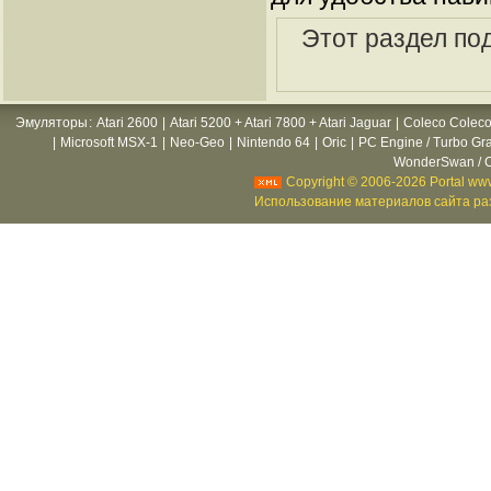
Этот раздел по
Эмуляторы
:
Atari 2600
|
Atari 5200 + Atari 7800 + Atari Jaguar
|
Coleco Coleco
|
Microsoft MSX-1
|
Neo-Geo
|
Nintendo 64
|
Oric
|
PC Engine / Turbo Gr
WonderSwan / C
Copyright © 2006-2026 Portal www
Использование материалов сайта раз