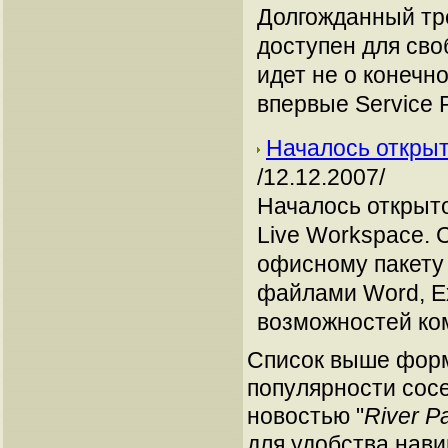
Долгожданный тр
доступен для сво
идет не о конечн
впервые Service 
Началось открыт
/12.12.2007/
Началось открыто
Live Workspace. 
офисному пакету 
файлами Word, Ex
возможностей ком
Список выше форм
популярности сосе
новостью "
River P
для удобства нави