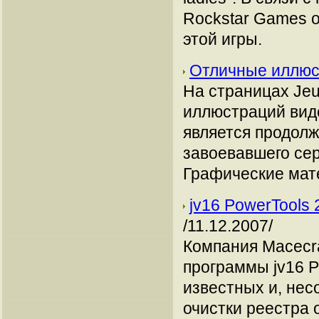
Rockstar Games 
этой игры.
Отличные иллюс
На страницах Jeu
иллюстраций виде
является продолж
завоевавшего сер
Графические мате
jv16 PowerTools
/11.12.2007/
Компания Macecra
программы jv16 P
известных и, нес
очистки реестра 