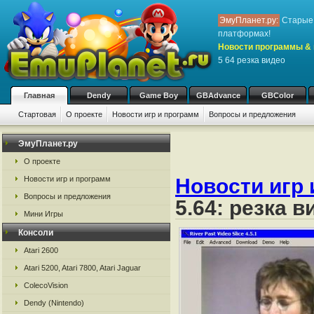
ЭмуПланет.ру:
Старые 
платформах!
Новости программы & 
5 64 резка видео
Главная
Dendy
Game Boy
GBAdvance
GBColor
Стартовая
О проекте
Новости игр и программ
Вопросы и предложения
ЭмуПланет.ру
О проекте
Новости игр и программ
Новости игр 
Вопросы и предложения
5.64: резка в
Мини Игры
Консоли
Atari 2600
Atari 5200, Atari 7800, Atari Jaguar
ColecoVision
Dendy (Nintendo)