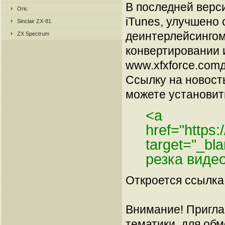
В последней верс
Oric
iTunes, улучшено 
Sinclair ZX-81
деинтерлейсингом
ZX Spectrum
конвертировании 
www.xfxforce.comд
Ссылку на новос
можете установить
<a
href="https
target="_bla
резка виде
Откроется ссылка 
Внимание! Пригла
тематики, для об