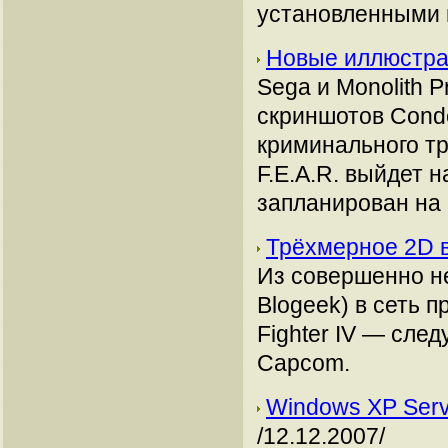
установленными 
Новые иллюстр
Sega и Monolith 
скриншотов Cond
криминального тр
F.E.A.R. выйдет н
запланирован на 
Трёхмерное 2D в 
Из совершенно не
Blogeek) в сеть 
Fighter IV — сле
Capcom.
Windows XP Serv
/12.12.2007/