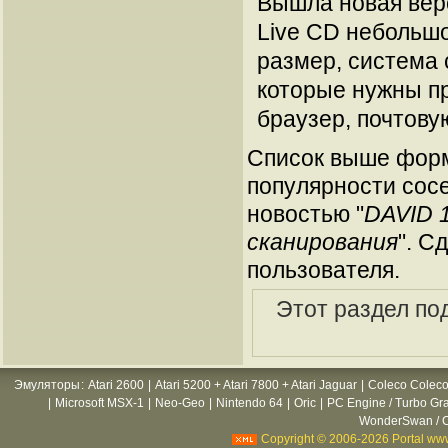
Вышла новая верс
Live CD небольшо
размер, система 
которые нужны пр
браузер, почтовую 
Список выше форм
популярности сосе
новостью "
DAVID 
сканирования
". С
пользователя.
Этот раздел по
Эмуляторы
:
Atari 2600
|
Atari 5200 + Atari 7800 + Atari Jaguar
|
Coleco Coleco
|
Microsoft MSX-1
|
Neo-Geo
|
Nintendo 64
|
Oric
|
PC Engine / Turbo Gr
WonderSwan / C
Copyright © 2006-2026 Portal www