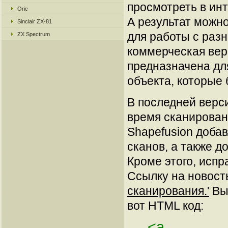
просмотреть в ин
Oric
А результат можн
Sinclair ZX-81
для работы с раз
ZX Spectrum
коммерческая вер
предназначена дл
объекта, которые
В последней верс
время сканирован
Shapefusion доба
сканов, а также д
Кроме этого, испр
Ссылку на новос
сканирования.'
Вы 
вот HTML код:
<a