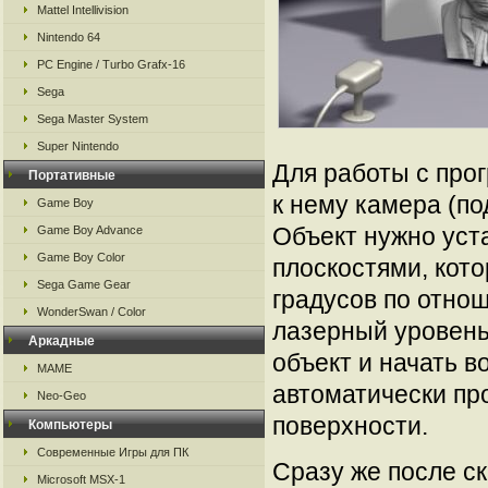
Mattel Intellivision
Nintendo 64
PC Engine / Turbo Grafx-16
Sega
Sega Master System
Super Nintendo
Для работы с про
Портативные
к нему камера (по
Game Boy
Объект нужно уст
Game Boy Advance
Game Boy Color
плоскостями, кот
Sega Game Gear
градусов по отнош
WonderSwan / Color
лазерный уровень
Аркадные
объект и начать в
MAME
автоматически пр
Neo-Geo
поверхности.
Компьютеры
Современные Игры для ПК
Сразу же после с
Microsoft MSX-1