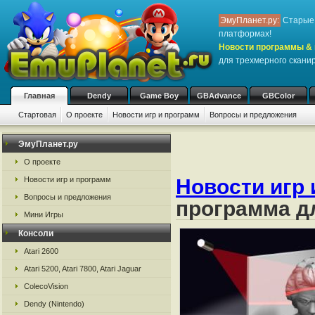
ЭмуПланет.ру:
Старые 
платформах!
Новости программы & 
для трехмерного скани
Главная
Dendy
Game Boy
GBAdvance
GBColor
Стартовая
О проекте
Новости игр и программ
Вопросы и предложения
ЭмуПланет.ру
О проекте
Новости игр 
Новости игр и программ
Вопросы и предложения
программа д
Мини Игры
Консоли
Atari 2600
Atari 5200, Atari 7800, Atari Jaguar
ColecoVision
Dendy (Nintendo)