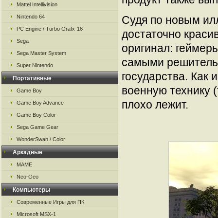
Mattel Intellivision
Nintendo 64
Судя по новым ил
PC Engine / Turbo Grafx-16
достаточно краси
Sega
оригинал: геймер
Sega Master System
самыми решитель
Super Nintendo
государства. Как 
Портативные
военную технику (
Game Boy
плохо лежит.
Game Boy Advance
Game Boy Color
Sega Game Gear
WonderSwan / Color
Аркадные
MAME
Neo-Geo
Компьютеры
Современные Игры для ПК
Microsoft MSX-1