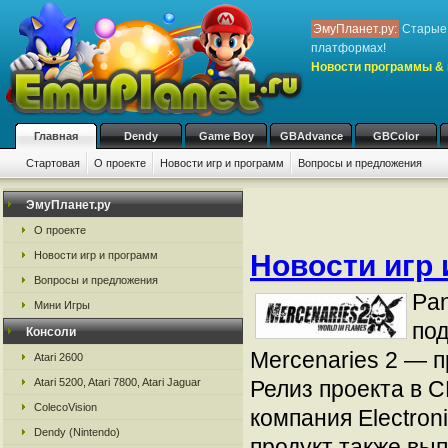
ЭмуПланет.ру:
Старые 
платформах!
Новости программы & 
Главная
Dendy
Game Boy
GBAdvance
GBColor
Стартовая
О проекте
Новости игр и программ
Вопросы и предложения
ЭмуПланет.ру
О проекте
Новости игр и программ
Новости игр 
Вопросы и предложения
Pa
Мини Игры
под
Консоли
Mercenaries 2 — 
Atari 2600
Atari 5200, Atari 7800, Atari Jaguar
Релиз проекта в С
ColecoVision
компания Electroni
Dendy (Nintendo)
продукт также вып