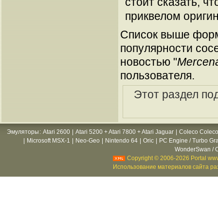
стоит сказать, чт
приквелом оригин
Список выше форм
популярности сосе
новостью "
Mercena
пользователя.
Этот раздел по
Эмуляторы
:
Atari 2600
|
Atari 5200 + Atari 7800 + Atari Jaguar
|
Coleco Coleco
|
Microsoft MSX-1
|
Neo-Geo
|
Nintendo 64
|
Oric
|
PC Engine / Turbo Gr
WonderSwan / C
Copyright © 2006-2026 Portal www
Использование материалов сайта раз