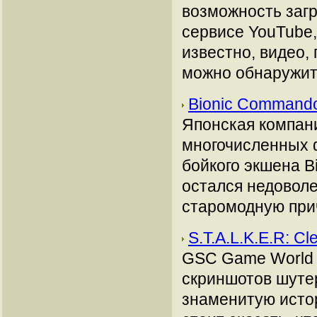
возможность заг
сервисе YouTube,
известно, видео,
можно обнаружить 
Bionic Command
Японская компан
многочисленных 
бойкого экшена B
остался недоволе
старомодную прич
S.T.A.L.K.E.R: Cl
GSC Game World 
скриншотов шутер
знаменитую истор