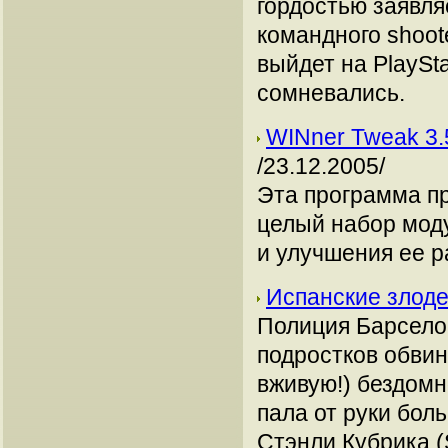
гордостью заявля
командного shoot
выйдет на PlaySta
сомневались.
WINner Tweak 3.
/23.12.2005/
Эта программа п
целый набор мод
и улучшения ее р
Испанские злоде
Полиция Барсело
подростков обви
вживую!) бездомн
пала от руки бо
Стэнли Кубрика (S