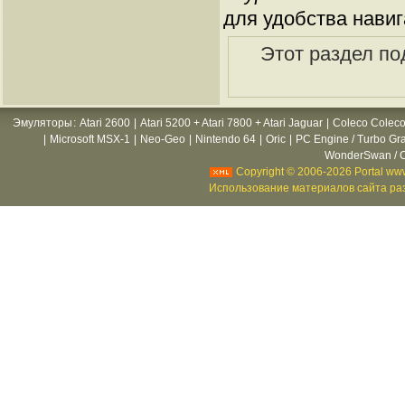
для удобства навиг
Этот раздел по
Эмуляторы
:
Atari 2600
|
Atari 5200 + Atari 7800 + Atari Jaguar
|
Coleco Coleco
|
Microsoft MSX-1
|
Neo-Geo
|
Nintendo 64
|
Oric
|
PC Engine / Turbo Gr
WonderSwan / C
Copyright © 2006-2026 Portal www
Использование материалов сайта раз