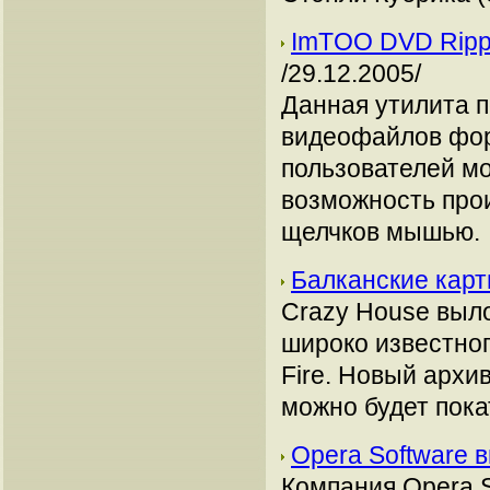
ImTOO DVD Rippe
/29.12.2005/
Данная утилита п
видеофайлов фо
пользователей мо
возможность прои
щелчков мышью.
Балканские кар
Crazy House выло
широко известног
Fire. Новый архи
можно будет пока
Opera Software 
Компания Opera S