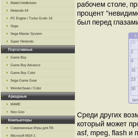
рабочем столе, п
Mattel Intellivision
Nintendo 64
процент "невидимо
PC Engine / Turbo Grafx-16
был перед глазам
Sega
Sega Master System
Super Nintendo
Портативные
Game Boy
Game Boy Advance
Game Boy Color
Sega Game Gear
WonderSwan / Color
Аркадные
MAME
Neo-Geo
Среди других воз
Компьютеры
который может пр
Современные Игры для ПК
asf, mpeg, flash и
Microsoft MSX-1