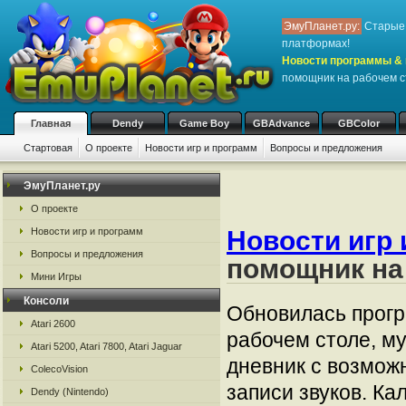
ЭмуПланет.ру:
Старые 
платформах!
Новости программы & 
помощник на рабочем с
Главная
Dendy
Game Boy
GBAdvance
GBColor
Стартовая
О проекте
Новости игр и программ
Вопросы и предложения
ЭмуПланет.ру
О проекте
Новости игр и программ
Новости игр 
Вопросы и предложения
помощник на
Мини Игры
Консоли
Обновилась прогр
Atari 2600
рабочем столе, м
Atari 5200, Atari 7800, Atari Jaguar
дневник с возмож
ColecoVision
записи звуков. К
Dendy (Nintendo)