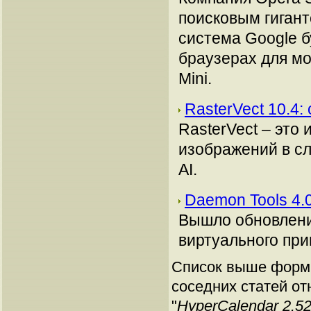
поисковым гигант
система Google б
браузерах для м
Mini.
RasterVect 10.4
RasterVect – это
изображений в с
AI.
Daemon Tools 4.
Вышло обновлени
виртуального при
Список выше форми
соседних статей от
"
HyperCalendar 2.5