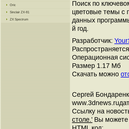
Поиск по ключевом
Oric
цветовые темы с п
Sinclair ZX-81
данных программы
ZX Spectrum
й год.
Разработчик:
Your
Распространяется:
Операционная сис
Размер 1.17 Мб
Скачать можно
от
Сергей Бондарен
www.3dnews.ruдат
Ссылку на новос
столе.'
Вы можете у
HTML код: