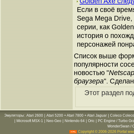
Golden Axe сле
Если в своё врем
Sega Mega Drive,
серии, как Golde
история о похож
персонажей понр
Список выше форм
популярности сосе
новостью "
Netscap
браузера
". Сдела
Этот раздел по
Эмуляторы
:
Atari 2600
|
Atari 5200 + Atari 7800 + Atari Jaguar
|
Coleco Coleco
|
Microsoft MSX-1
|
Neo-Geo
|
Nintendo 64
|
Oric
|
PC Engine / Turbo Gr
WonderSwan / C
Copyright © 2006-2026 Portal www