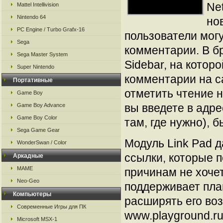
Ne
Mattel Intellivision
Nintendo 64
но
PC Engine / Turbo Grafx-16
пользователи могу
Sega
комментарии. В бр
Sega Master System
Sidebar, на котор
Super Nintendo
комментарии на с
Портативные
отметить чтение 
Game Boy
вы введете в адре
Game Boy Advance
Game Boy Color
там, где нужно), 
Sega Game Gear
Модуль Link Pad 
WonderSwan / Color
ссылки, которые п
Аркадные
MAME
причинам не хочет
Neo-Geo
поддерживает плаг
Компьютеры
расширять его во
Современные Игры для ПК
www.playground.ru
Microsoft MSX-1