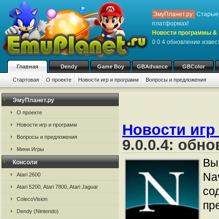
ЭмуПланет.ру:
Старые 
платформах!
Новости программы & 
0 0 4 обновление извес
Главная
Dendy
Game Boy
GBAdvance
GBColor
Стартовая
О проекте
Новости игр и программ
Вопросы и предложения
ЭмуПланет.ру
О проекте
Новости игр
Новости игр и программ
Вопросы и предложения
9.0.0.4: обн
Мини Игры
Вы
Консоли
Na
Atari 2600
Atari 5200, Atari 7800, Atari Jaguar
со
ColecoVision
пре
Dendy (Nintendo)