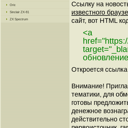
Ссылку на новос
Oric
известного браузе
Sinclair ZX-81
сайт, вот HTML код
ZX Spectrum
<a
href="https
target="_bl
обновление
Откроется ссылка 
Внимание! Пригла
тематики, для об
готовы предложит
денежное вознагр
действительно сто
первоисточник, га