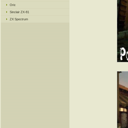
Oric
Sinclair ZX-81
ZX Spectrum