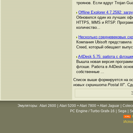
троянов. Если вдруг Trojan G
Offline Explorer 4.7.2592: заг
Обновился один из лучших офф
HTTPS, MMS и RTSP. Программу
количество...
Несколько средневековых скр
Компания Ubisoft представила
Creed, который обещают выпуст
A4Desk 5.75: работа с флэш
Вышла новая версия программы
флэше. Работа в A4Desk основ
собственные ...
Список выше формируется на осн
новых скриншота Postal III
". С
Э
Эмуляторы
:
Atari 2600
|
Atari 5200 + Atari 7800 + Atari Jaguar
|
Colec
PC Engine / Turbo Grafx-16
|
Sega
|
S
Испол