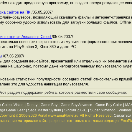
uarder находит вредоносную программу, он выдает предупреждающее соо
рузка сайтов на ПК
/05.05.2007/
лайн-браузеров, позволяющий скачивать файлы и интернет-странички 
 особенно удобно использовать для загрузки больших файлов. Offline 
иншотов из Assassins Creed
/05.05.2007/
 несколько новеньких скриншотов из мультиплатформенного приключенче
ить на PlayStation 3, Xbox 360 и даже PC.
ем
/07.05.2007/
 для создания веб-сайтов, презентаций или отдельных их элементов (ме
ана на шаблонах, поэтому даже неподготовленному пользователю будет
ование статистики популярности соседних статей относительно прямой 
делано это для удобства навигации пользователя.
тот раздел поддержали ребята, которые разместили свое сообщение:
o ColecoVision
|
Dendy
|
Game Boy
|
Game Boy Advance
|
Game Boy Color
|
MA
ega Game Gear
|
Sega Master System
|
Sinclair ZX-81
|
Super Nintendo
|
WonderS
Copyright © 2006-2026 Portal www.EmuPlanet.ru. All Rights Reserved.
Связаться 
ьзование материалов сайта разрешается только с согласия редакции EmuPla