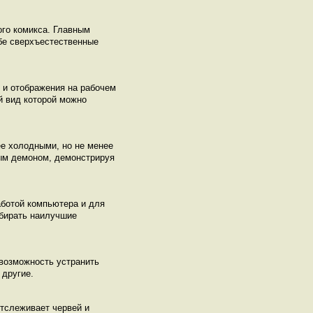
ого комикса. Главным
бе сверхъестественные
 и отображения на рабочем
й вид которой можно
ее холодными, но не менее
ным демоном, демонстрируя
аботой компьютера и для
дбирать наилучшие
 возможность устранить
 другие.
тслеживает червей и