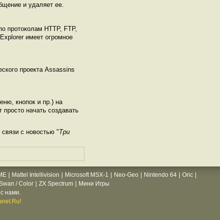
бщение и удаляет ее.
по протоколам HTTP, FTP,
Explorer имеет огромное
ского проекта Assassins
ню, кнопок и пр.) на
 просто начать создавать
связи с новостью "
Три
ME
|
Mattel Intellivision
|
Microsoft MSX-1
|
Neo-Geo
|
Nintendo 64
|
Oric
|
wan / Color
|
ZX Spectrum
|
Мини Игры
с нами.
net.Ru!