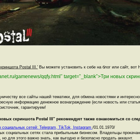
криншота Postal III.'
Вы можете установить к себе на блог или сайт, вот 
lanet.ru/gamenews/qqfy.html" target="_blank">Три новых скринш
ничеству все сайты нашей тематики, для обмена новостями и интересн
ресную информацию денежное вознаграждение (если новость или статья
оисточник, гарантируем!
новых скриншота Postal III
" рекомендует также ознакомиться со сл
 социальных сетей: Telegram, TikTok, Instagram
/01.01.1970/
ных социальных сетях стала прибыльным бизнесом. Владельцы прокача
 но для этого важно знать, как выгодно и безопасно продать аккаунт.