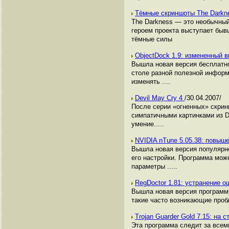
Тёмные скриншоты The Dark
The Darkness — это необычный
героем проекта выступает быв
тёмные силы
ObjectDock 1.9: измененный 
Вышла новая версия бесплатно
столе разной полезной информ
изменять ....
Devil May Cry 4
/30.04.2007/
После серии «огненных» скрин
симпатичными картинками из D
умение.....
NVIDIA nTune 5.05.38: повы
Вышла новая версия популярно
его настройки. Программа мож
параметры .....
RegDoctor 1.81: устранение о
Вышла новая версия программы
такие часто возникающие проб
Trojan Guarder Gold 7.15: на
Эта программа следит за всем