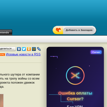
intendo
оделиться…
Cursor
Игровые новости в RSS
ального шутера от компании
ить на тропу войны со всем
проекта положен движок
да.
Ошибка оплаты
Cursor?
Без VPN,