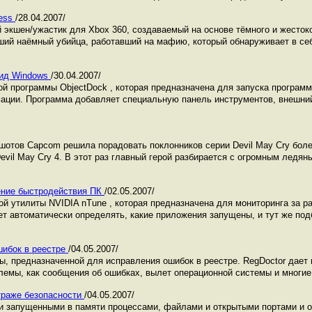
ness
/28.04.2007/
 экшен/ужастик для Xbox 360, создаваемый на основе тёмного и жесток
ший наёмный убийца, работавший на мафию, который обнаруживает в се
вид Windows
/30.04.2007/
й программы ObjectDock , которая предназначена для запуска программ
ации. Программа добавляет специальную панель инструментов, внешни
шотов Capcom решила порадовать поклонников серии Devil May Cry бол
evil May Cry 4. В этот раз главный герой разбирается с огромным ледя
шение быстродействия ПК
/02.05.2007/
й утилиты NVIDIA nTune , которая предназначена для мониторинга за р
ет автоматически определять, какие приложения запущены, и тут же по
шибок в реестре
/04.05.2007/
, предназначенной для исправления ошибок в реестре. RegDoctor дает
лемы, как сообщения об ошибках, вылет операционной системы и многие
 страже безопасности
/04.05.2007/
и запущенными в памяти процессами, файлами и открытыми портами и о