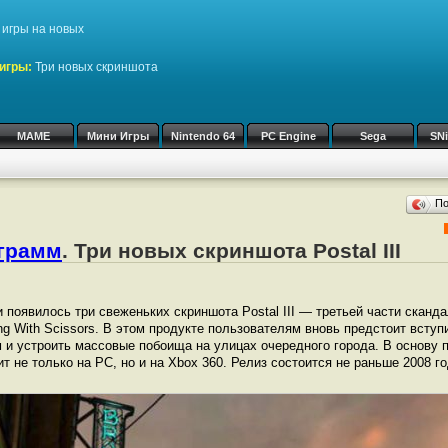
игры на новых
игры:
Три новых скриншота
MAME
Мини Игры
Nintendo 64
PC Engine
Sega
SN
П
ограмм
. Три новых скриншота Postal III
и появилось три свеженьких скриншота Postal III — третьей части сканд
ng With Scissors. В этом продукте пользователям вновь предстоит вступ
 и устроить массовые побоища на улицах очередного города. В основу 
т не только на PC, но и на Xbox 360. Релиз состоится не раньше 2008 го