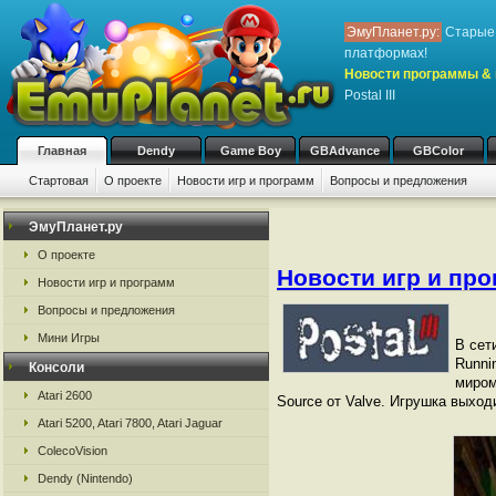
ЭмуПланет.ру:
Старые 
платформах!
Новости программы & 
Postal III
Главная
Dendy
Game Boy
GBAdvance
GBColor
Стартовая
О проекте
Новости игр и программ
Вопросы и предложения
ЭмуПланет.ру
О проекте
Новости игр и пр
Новости игр и программ
Вопросы и предложения
Мини Игры
В сет
Runni
Консоли
миром
Atari 2600
Source от Valve. Игрушка выходи
Atari 5200, Atari 7800, Atari Jaguar
ColecoVision
Dendy (Nintendo)