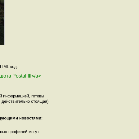
HTML код:
ота Postal III</a>
ой информацией, готовы
 действительно стоящая).
едующими новостями:
нных профилей могут