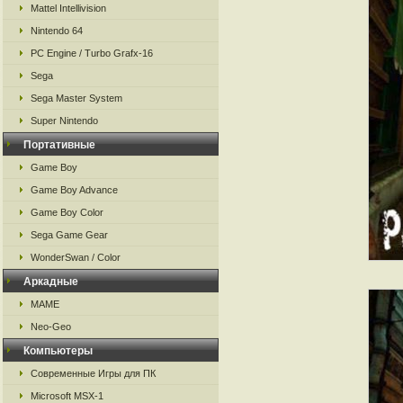
Mattel Intellivision
Nintendo 64
PC Engine / Turbo Grafx-16
Sega
Sega Master System
Super Nintendo
Портативные
Game Boy
Game Boy Advance
Game Boy Color
Sega Game Gear
WonderSwan / Color
Аркадные
MAME
Neo-Geo
Компьютеры
Современные Игры для ПК
Microsoft MSX-1