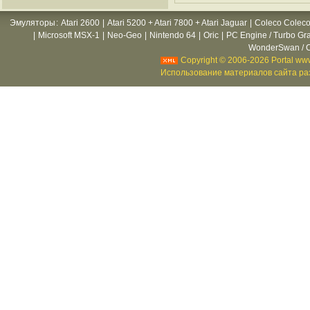
Эмуляторы
:
Atari 2600
|
Atari 5200 + Atari 7800 + Atari Jaguar
|
Coleco Coleco
|
Microsoft MSX-1
|
Neo-Geo
|
Nintendo 64
|
Oric
|
PC Engine / Turbo Gr
WonderSwan / C
Copyright © 2006-2026 Portal www
Использование материалов сайта раз