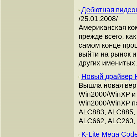
Дебютная видеок
/25.01.2008/
Американская ком
прежде всего, ка
самом конце прош
выйти на рынок и
других именитых..
Новый драйвер H
Вышла новая верс
Win2000/WinXP и 
Win2000/WinXP п
ALC883, ALC885,
ALC662, ALC260,
K-Lite Mega Code