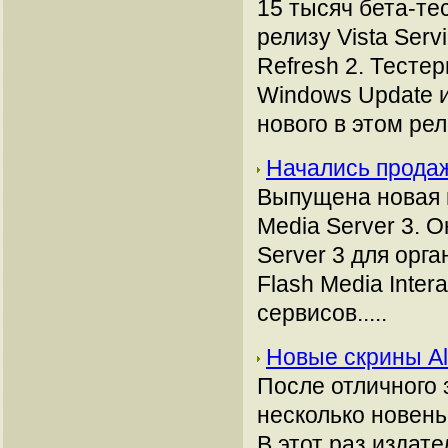
15 тысяч бета-те
релизу Vista Ser
Refresh 2. Тесте
Windows Update и
нового в этом рели
Начались продаж
Выпущена новая 
Media Server 3. 
Server 3 для орг
Flash Media Inter
сервисов.....
Новые скрины Alo
После отличного 
несколько новеньк
В этот раз издат