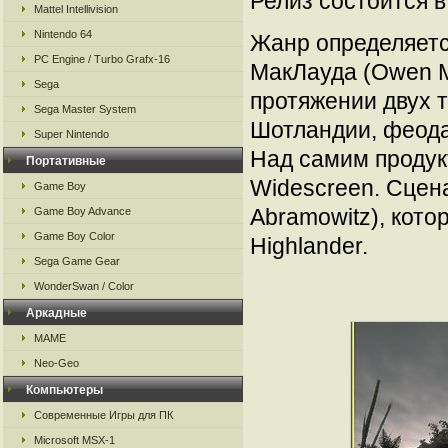
Релиз состоится в 
Mattel Intellivision
Nintendo 64
Жанр определяетс
PC Engine / Turbo Grafx-16
МакЛауда (Owen M
Sega
протяжении двух т
Sega Master System
Шотландии, феод
Super Nintendo
Над самим продук
Портативные
Widescreen. Сцен
Game Boy
Abramowitz), кот
Game Boy Advance
Game Boy Color
Highlander.
Sega Game Gear
WonderSwan / Color
Аркадные
MAME
Neo-Geo
Компьютеры
Современные Игры для ПК
Microsoft MSX-1