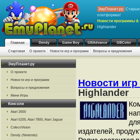
ЭмуПланет.ру:
Старые 
платформах!
Новости программы & 
Highlander
Главная
Dendy
Game Boy
GBAdvance
GBColor
Стартовая
О проекте
Новости игр и программ
Вопросы и предложения
ЭмуПланет.ру
О проекте
Новости игр
Новости игр и программ
Вопросы и предложения
Highlander
Мини Игры
Ком
Консоли
нап
Atari 2600
Atari 5200, Atari 7800, Atari Jaguar
для
ColecoVision
издателей, продук
Dendy (Nintendo)