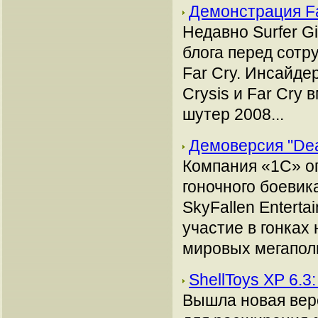
Демонстрация F
Недавно Surfer G
блога перед сотр
Far Cry. Инсайде
Crysis и Far Cry
шутер 2008...
Демоверсия "Dea
Компания «1С» о
гоночного боевик
SkyFallen Entert
участие в гонках
мировых мегаполи
ShellToys XP 6.3
Вышла новая вер