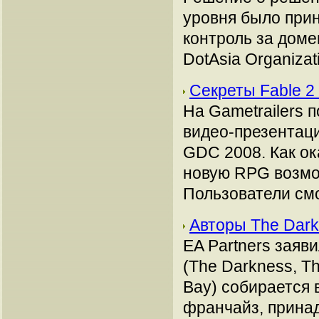
уровня было прин
контроль за дом
DotAsia Organizati
Секреты Fable 
На Gametrailers 
видео-презентаци
GDC 2008. Как ок
новую RPG возмож
Пользователи смог
Авторы The Dark
EA Partners заяви
(The Darkness, Th
Bay) собирается 
франчайз, принад