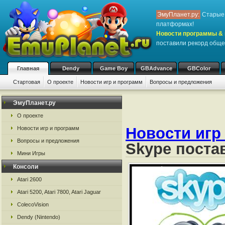
ЭмуПланет.ру:
Старые 
платформах!
Новости программы & 
поставили рекорд общ
Главная
Dendy
Game Boy
GBAdvance
GBColor
Стартовая
О проекте
Новости игр и программ
Вопросы и предложения
ЭмуПланет.ру
О проекте
Новости игр
Новости игр и программ
Вопросы и предложения
Skype поста
Мини Игры
Консоли
Atari 2600
Atari 5200, Atari 7800, Atari Jaguar
ColecoVision
Dendy (Nintendo)