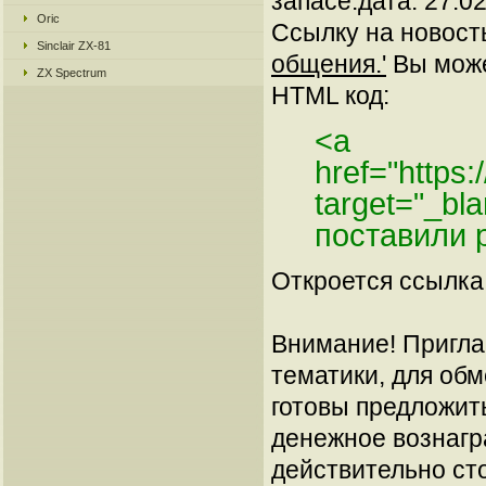
запасе.дата: 27.0
Oric
Ссылку на новос
Sinclair ZX-81
общения.'
Вы может
ZX Spectrum
HTML код:
<a
href="https
target="_b
поставили 
Откроется ссылка 
Внимание! Пригла
тематики, для об
готовы предложит
денежное вознагр
действительно сто