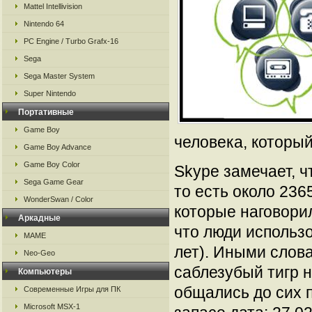
Mattel Intellivision
Nintendo 64
PC Engine / Turbo Grafx-16
Sega
Sega Master System
Super Nintendo
Портативные
Game Boy
человека, который
Game Boy Advance
Game Boy Color
Skype замечает, ч
Sega Game Gear
то есть около 236
WonderSwan / Color
которые наговорил
Аркадные
что люди использ
MAME
лет). Иными слова
Neo-Geo
саблезубый тигр н
Компьютеры
общались до сих п
Современные Игры для ПК
Microsoft MSX-1