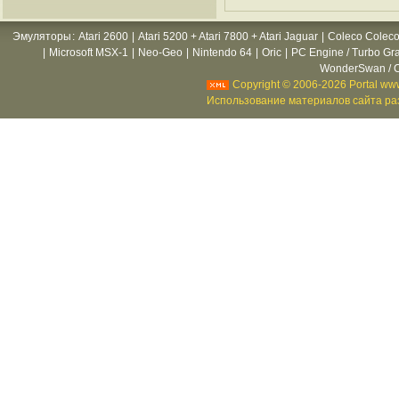
Эмуляторы
:
Atari 2600
|
Atari 5200 + Atari 7800 + Atari Jaguar
|
Coleco Coleco
|
Microsoft MSX-1
|
Neo-Geo
|
Nintendo 64
|
Oric
|
PC Engine / Turbo Gr
WonderSwan / C
Copyright © 2006-2026 Portal www
Использование материалов сайта раз