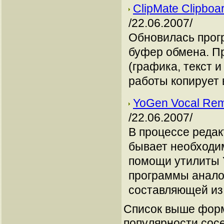
ClipMate Clipboa
/22.06.2007/
Обновилась прог
буфер обмена. П
(графика, текст и
работы копирует 
YoGen Vocal Rem
/22.06.2007/
В процессе редак
бывает необходим
помощи утилиты 
программы анало
составляющей из 
Список выше форм
популярности сосе