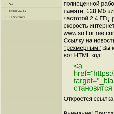
полноценной рабо
Oric
памяти, 128 Мб ви
Sinclair ZX-81
частотой 2.4 ГГц,
ZX Spectrum
скорость интернет
www.softforfree.c
Ссылку на новос
трехмерным.'
Вы м
вот HTML код:
<a
href="https
target="_bl
становится
Откроется ссылка 
Внимание! Пригла