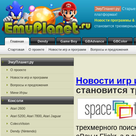
ЭмуПланет.ру:
Старые 
платформах!
Новости программы & 
становится трехмерны
Главная
Dendy
Game Boy
GBAdvance
GBColor
Стартовая
О проекте
Новости игр и программ
Вопросы и предложения
ЭмуПланет.ру
О проекте
Новости игр и программ
Новости игр 
Вопросы и предложения
становится 
Мини Игры
Консоли
Atari 2600
Atari 5200, Atari 7800, Atari Jaguar
ColecoVision
трехмерного поиск
Dendy (Nintendo)