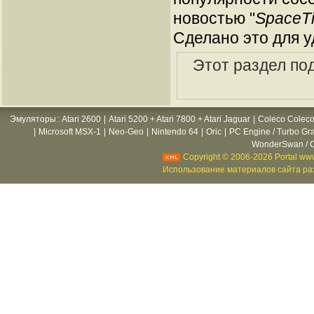
новостью "
SpaceT
Сделано это для у
Этот раздел по
Эмуляторы
:
Atari 2600
|
Atari 5200 + Atari 7800 + Atari Jaguar
|
Coleco Coleco
|
Microsoft MSX-1
|
Neo-Geo
|
Nintendo 64
|
Oric
|
PC Engine / Turbo Gr
WonderSwan / C
Copyright © 2006-2026 Portal www
Использование материалов сайта раз