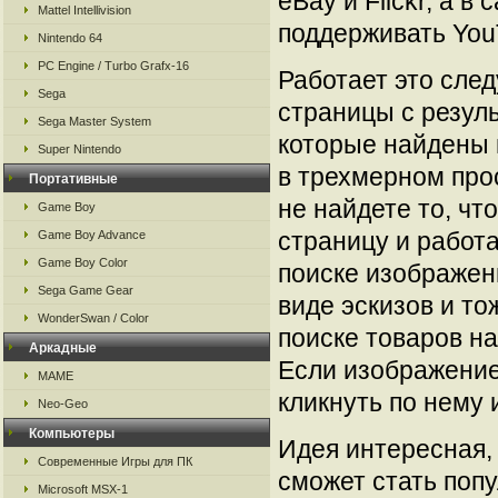
eBay и Flickr, а 
Mattel Intellivision
поддерживать You
Nintendo 64
PC Engine / Turbo Grafx-16
Работает это сле
Sega
страницы с резуль
Sega Master System
которые найдены 
Super Nintendo
в трехмерном прос
Портативные
не найдете то, чт
Game Boy
страницу и работа
Game Boy Advance
Game Boy Color
поиске изображен
Sega Game Gear
виде эскизов и т
WonderSwan / Color
поиске товаров на
Аркадные
Если изображение
MAME
кликнуть по нему 
Neo-Geo
Компьютеры
Идея интересная,
Современные Игры для ПК
сможет стать поп
Microsoft MSX-1