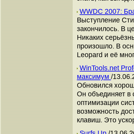
WWDC 2007: Брау
Выступление Сти
закончилось. В ц
Никаких серьёзны
произошло. В осн
Leopard и её мн
WinTools.net Pro
максимум
/13.06.
Обновился хороши
Он объединяет в
оптимизации сист
возможность дос
клавиш. Это уско
Surfs Up
/13.06.2