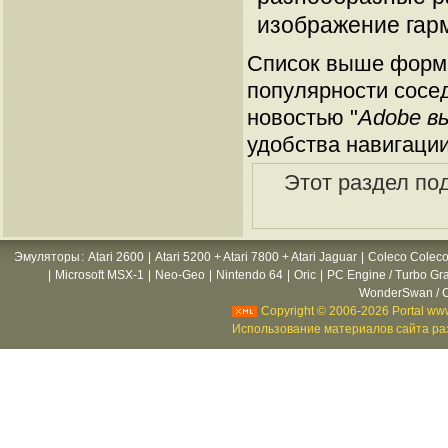
изображение гарм
Список выше форми
популярности сосед
новостью "
Adobe вы
удобства навигации
Этот раздел по
Эмуляторы
:
Atari 2600
|
Atari 5200 + Atari 7800 + Atari Jaguar
|
Coleco Coleco
|
Microsoft MSX-1
|
Neo-Geo
|
Nintendo 64
|
Oric
|
PC Engine / Turbo Gr
WonderSwan / C
Copyright © 2006-2026 Portal www
Использование материалов сайта раз