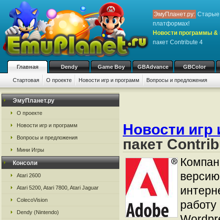
ЭмуПланет.ру:
Старые 
платформах!
Новости программы & 
пакет Contribute 4
Главная
Dendy
Game Boy
GBAdvance
GBColor
Стартовая
О проекте
Новости игр и программ
Вопросы и предложения
ЭмуПланет.ру
О проекте
Новости игр 
Новости игр и программ
Вопросы и предложения
пакет Contrib
Мини Игры
Компани
Консоли
версию
Atari 2600
интерне
Atari 5200, Atari 7800, Atari Jaguar
ColecoVision
работу 
Dendy (Nintendo)
Wordpre