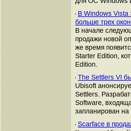
для ОС Windows и
В Windows Vista 
больше трех око
В начале следующ
продажи новой оп
же время появитс
Starter Edition, 
Edition.
The Settlers VI 
Ubisoft анонсиру
Settlers. Разрабат
Software, входяща
запланирован на 
Scarface в прод