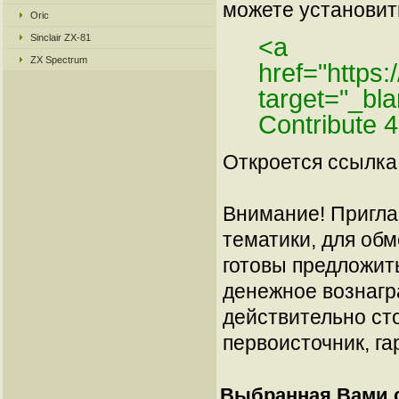
можете установить
Oric
Sinclair ZX-81
<a
ZX Spectrum
href="https
target="_bl
Contribute 
Откроется ссылка 
Внимание! Пригла
тематики, для об
готовы предложит
денежное вознагр
действительно сто
первоисточник, га
Выбранная Вами с