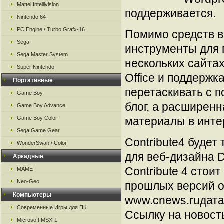
Mattel Intellivision
поддерживается.
Nintendo 64
PC Engine / Turbo Grafx-16
Помимо средств ве
Sega
инструменты для 
Sega Master System
нескольких сайтах
Super Nintendo
Office и поддержк
Портативные
перетаскивать с 
Game Boy
блог, а расширенн
Game Boy Advance
Game Boy Color
материалы в интер
Sega Game Gear
Contribute4 будет
WonderSwan / Color
для веб-дизайна 
Аркадные
Contribute 4 стои
MAME
Neo-Geo
прошлых версий о
Компьютеры
www.cnews.ruдата
Современные Игры для ПК
Ссылку на новос
Microsoft MSX-1