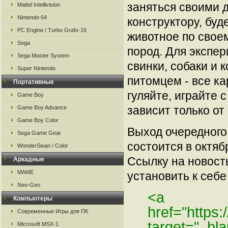
заняться своими 
Mattel Intellivision
Nintendo 64
конструктору, буд
PC Engine / Turbo Grafx-16
животное по своем
Sega
пород. Для экспе
Sega Master System
свинки, собаки и 
Super Nintendo
питомцем - все ка
Портативные
гуляйте, играйте 
Game Boy
зависит только от
Game Boy Advance
Game Boy Color
Выход очередного
Sega Game Gear
состоится в октябр
WonderSwan / Color
Ссылку на новос
Аркадные
MAME
установить к себе 
Neo-Geo
<a
Компьютеры
href="https
Современные Игры для ПК
target="_bl
Microsoft MSX-1