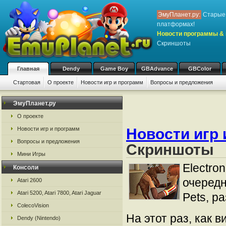
ЭмуПланет.ру:
Старые 
платформах!
Новости программы & 
Скриншоты
Главная
Dendy
Game Boy
GBAdvance
GBColor
Стартовая
О проекте
Новости игр и программ
Вопросы и предложения
ЭмуПланет.ру
О проекте
Новости игр и программ
Новости игр 
Вопросы и предложения
Скриншоты
Мини Игры
Electro
Консоли
очередн
Atari 2600
Atari 5200, Atari 7800, Atari Jaguar
Pets, р
ColecoVision
На этот раз, как 
Dendy (Nintendo)