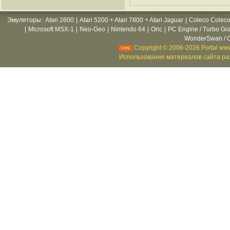
Эмуляторы
:
Atari 2600
|
Atari 5200 + Atari 7800 + Atari Jaguar
|
Coleco Coleco
|
Microsoft MSX-1
|
Neo-Geo
|
Nintendo 64
|
Oric
|
PC Engine / Turbo Gr
WonderSwan / C
Copyright © 2006-2026 Portal www
Использование материалов сайта раз