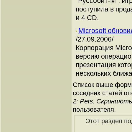
"Руссобит-М". Иг
поступила в прода
и 4 CD.
Microsoft обнов
/27.09.2006/
Корпорация Micro
версию операцио
презентация кото
нескольких ближ
Список выше форми
соседних статей от
2: Pets. Скриншот
пользователя.
Этот раздел по