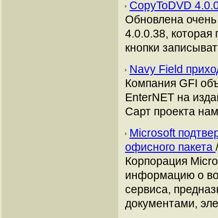
CopyToDVD 4.0.
Обновлена очень
4.0.0.38, котора
кнопки записыва
Navy Field прих
Компания GFI объ
EnterNET на изда
Сарт проекта наме
Microsoft подтв
офисного пакета
Корпорация Micro
информацию о во
сервиса, предназ
документами, эл