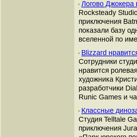
Логово Джокера 
Rocksteady Studi
приключения Batm
показали базу од
вселенной по им
Blizzard нравитс
Сотрудники студи
нравится ролевая 
художника Кристиа
разработчики Dia
Runic Games и час
Классные диноза
Студия Telltale 
приключения Jura