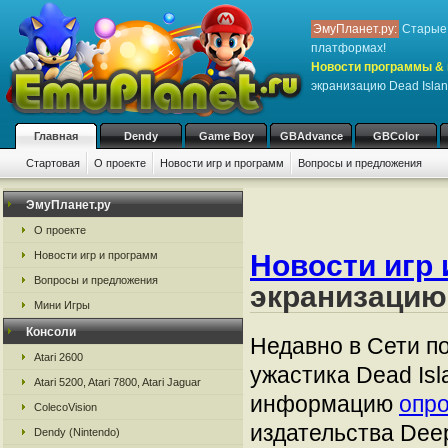
ЭмуПланет.ру:
Старые 
платформах!
Новости программы & 
экранизацию Dead Isla
Главная
Dendy
Game Boy
GBAdvance
GBColor
Стартовая
О проекте
Новости игр и программ
Вопросы и предложения
ЭмуПланет.ру
О проекте
Новости игр и программ
Новости игр 
Вопросы и предложения
экранизацию 
Мини Игры
Консоли
Недавно в Сети п
Atari 2600
ужастика Dead Isl
Atari 5200, Atari 7800, Atari Jaguar
информацию
опро
ColecoVision
издательства Deep
Dendy (Nintendo)