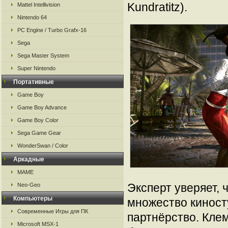
Kundratitz).
Mattel Intellivision
Nintendo 64
PC Engine / Turbo Grafx-16
Sega
Sega Master System
Super Nintendo
Портативные
Game Boy
Game Boy Advance
Game Boy Color
Sega Game Gear
WonderSwan / Color
Аркадные
MAME
Эксперт уверяет, 
Neo-Geo
Компьютеры
множество киност
Современные Игры для ПК
партнёрство. Клем
Microsoft MSX-1