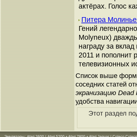
актёрах. Голос к
Питера Молинье
Гений легендарно
Molyneux) дважд
награду за вклад
2011 и пополнит 
телевизионных ис
Список выше форми
соседних статей от
экранизацию Dead 
удобства навигации
Этот раздел по
Эмуляторы
:
Atari 2600
|
Atari 5200 + Atari 7800 + Atari Jaguar
|
Coleco Coleco