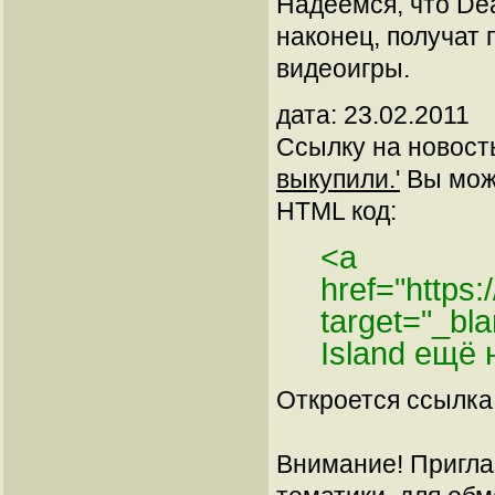
Надеемся, что Dea
наконец, получат
видеоигры.
дата: 23.02.2011
Ссылку на новос
выкупили.'
Вы може
HTML код:
<a
href="https
target="_b
Island ещё
Откроется ссылка 
Внимание! Пригла