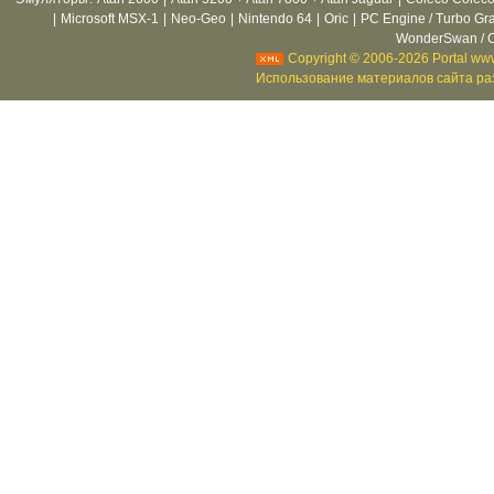
|
Microsoft MSX-1
|
Neo-Geo
|
Nintendo 64
|
Oric
|
PC Engine / Turbo Gr
WonderSwan / C
Copyright © 2006-2026 Portal www
Использование материалов сайта раз