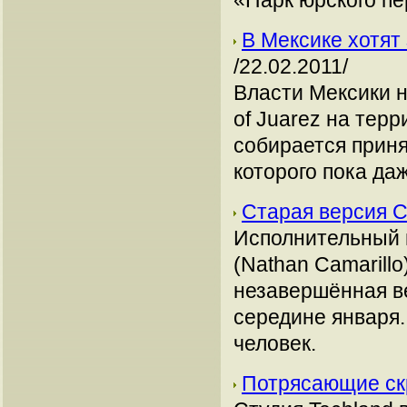
«Парк юрского пе
В Мексике хотят 
/22.02.2011/
Власти Мексики н
of Juarez на тер
собирается приня
которого пока даж
Старая версия C
Исполнительный 
(Nathan Camarill
незавершённая в
середине января.
человек.
Потрясающие ск