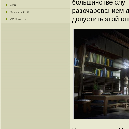
большинстве случ
Oric
разочарованием дл
Sinclair ZX-81
допустить этой ош
ZX Spectrum