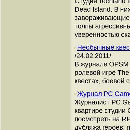
Студия Techland
Dead Island. В н
завораживающие 
толпы агрессивн
уверенностью ска
Необычные квесты
/24.02.2011/
В журнале OPSM 
ролевой игре The 
квестах, боевой 
Журнал PC Game
Журналист PC Gam
квартире студии 
посмотреть на RP
дубляжа героев: 