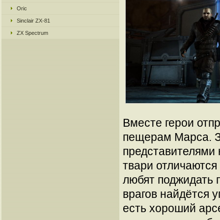
Oric
Sinclair ZX-81
ZX Spectrum
Вместе герои отп
пещерам Марса. З
представителями
твари отличаются 
любят поджидать п
врагов найдётся у
есть хороший арс