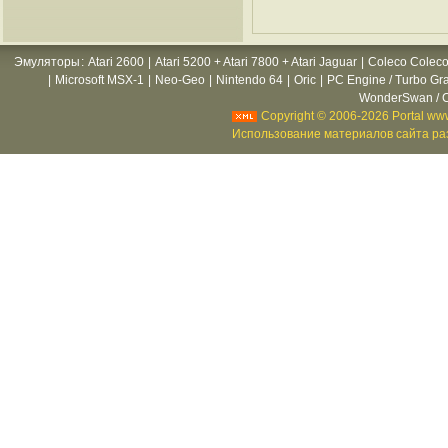
Эмуляторы
:
Atari 2600
|
Atari 5200 + Atari 7800 + Atari Jaguar
|
Coleco Coleco
|
Microsoft MSX-1
|
Neo-Geo
|
Nintendo 64
|
Oric
|
PC Engine / Turbo Gr
WonderSwan / C
Copyright © 2006-2026 Portal www
Использование материалов сайта раз