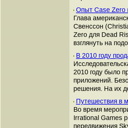
Опыт Case Zero
Глава американс
Свенссон (Christ
Zero для Dead Ri
взглянуть на под
В 2010 году про
Исследовательска
2010 году было п
приложений. Без
решения. На их д
Путешествия в ми
Во время меропри
Irrational Games
передвижения Skyl