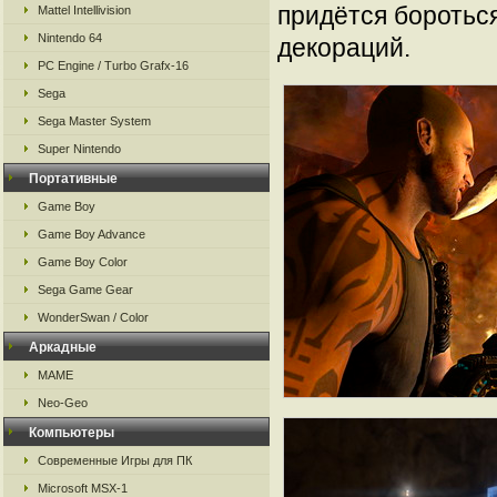
придётся боротьс
Mattel Intellivision
Nintendo 64
декораций.
PC Engine / Turbo Grafx-16
Sega
Sega Master System
Super Nintendo
Портативные
Game Boy
Game Boy Advance
Game Boy Color
Sega Game Gear
WonderSwan / Color
Аркадные
MAME
Neo-Geo
Компьютеры
Современные Игры для ПК
Microsoft MSX-1