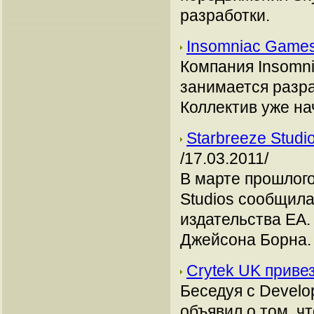
разработки.
Insomniac Game
Компания Insomni
занимается разра
Коллектив уже на
Starbreeze Stud
/17.03.2011/
В марте прошлого
Studios сообщила
издательства ЕА.
Джейсона Борна.
Crytek UK приве
Беседуя с Develop
объявил о том, ч