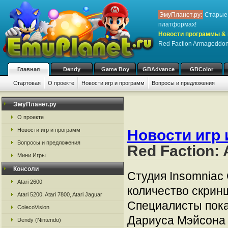
ЭмуПланет.ру:
Старые 
платформах!
Новости программы & 
Red Faction Armageddo
Главная
Dendy
Game Boy
GBAdvance
GBColor
Стартовая
О проекте
Новости игр и программ
Вопросы и предложения
ЭмуПланет.ру
О проекте
Новости игр и программ
Новости игр 
Вопросы и предложения
Red Faction:
Мини Игры
Консоли
Студия Insomnia
Atari 2600
количество скрин
Atari 5200, Atari 7800, Atari Jaguar
Специалисты пока
ColecoVision
Дариуса Мэйсона (
Dendy (Nintendo)