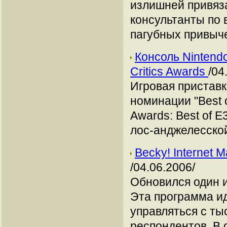
излишней привяза
консультанты по 
пагубных привыче
Консоль Nintend
Critics Awards
/04
Игровая приставк
номинации "Best 
Awards: Best of 
лос-анджелесской
Becky! Internet 
/04.06.2006/
Обновился один 
Эта программа ид
управляться с ты
респондентов. В 