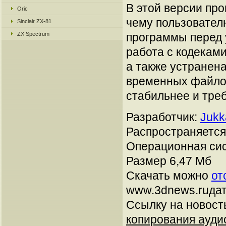
В этой версии пр
Oric
чему пользовател
Sinclair ZX-81
ZX Spectrum
программы перед у
работа с кодеками
а также устранен
временных файлов
стабильнее и тре
Разработчик:
Jukk
Распространяется:
Операционная сис
Размер 6,47 Мб
Скачать можно
от
www.3dnews.ruдат
Ссылку на новос
копирования аудио