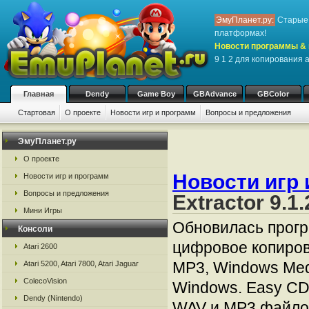
ЭмуПланет.ру:
Старые 
платформах!
Новости программы & 
9 1 2 для копирования 
Главная
Dendy
Game Boy
GBAdvance
GBColor
Стартовая
О проекте
Новости игр и программ
Вопросы и предложения
ЭмуПланет.ру
О проекте
Новости игр 
Новости игр и программ
Вопросы и предложения
Extractor 9.
Мини Игры
Обновилась прогр
Консоли
цифровое копиров
Atari 2600
MP3, Windows Medi
Atari 5200, Atari 7800, Atari Jaguar
ColecoVision
Windows. Easy CD
Dendy (Nintendo)
WAV и MP3 файло