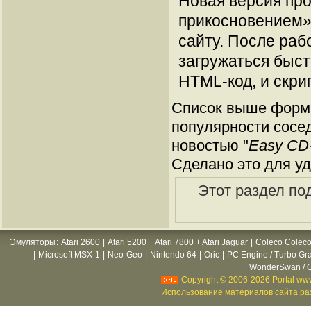
Новая версия про
прикосновением» 
сайту. После раб
загружаться быст
HTML-код, и скрип
Список выше форми
популярности сосед
новостью "
Easy CD-
Сделано это для уд
Этот раздел по
Эмуляторы
:
Atari 2600
|
Atari 5200 + Atari 7800 + Atari Jaguar
|
Coleco Coleco
|
Microsoft MSX-1
|
Neo-Geo
|
Nintendo 64
|
Oric
|
PC Engine / Turbo Gr
WonderSwan / C
Copyright © 2006-2026 Portal www
Использование материалов сайта раз