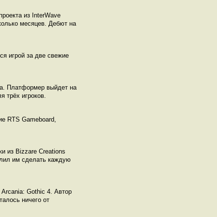
роекта из InterWave
колько месяцев. Дебют на
ься игрой за две свежие
да. Платформер выйдет на
я трёх игроков.
ние RTS Gameboard,
и из Bizzare Creations
олил им сделать каждую
rcania: Gothic 4. Автор
талось ничего от