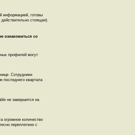
ой информацией, готовы
 действительно стоящая).
же ознакомиться со
нных профилей могут
знице. Сотрудники
ом последнего квартала
able не завершится на
та огромное количество
тесно переплетено с