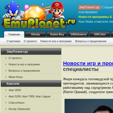
ЭмуПланет.ру:
Старые 
платформах!
Новости программы & 
Alan Wake отметили с
Главная
Dendy
Game Boy
GBAdvance
GBColor
Стартовая
О проекте
Новости игр и программ
Вопросы и предложения
ЭмуПланет.ру
О проекте
Новости игр и пр
Новости игр и программ
специалисты
Вопросы и предложения
Мини Игры
Жюри конкурса голливудской пр
претендентов, занимающихся са
Консоли
работавшему над саундтреком Al
Atari 2600
(Ramin Djawadi), создатели трек
Atari 5200, Atari 7800, Atari Jaguar
ColecoVision
Dendy (Nintendo)