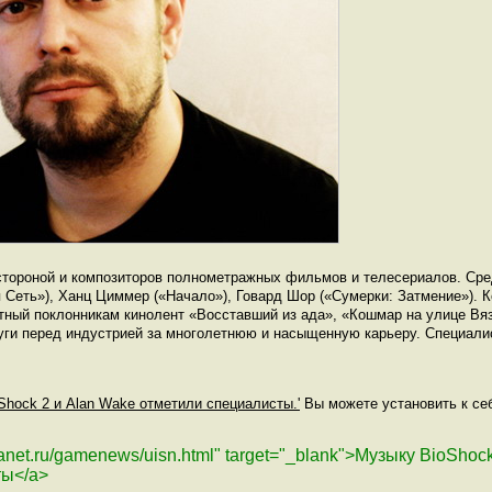
тороной и композиторов полнометражных фильмов и телесериалов. Сре
я Сеть»), Ханц Циммер («Начало»), Говард Шор («Сумерки: Затмение»). 
естный поклонникам кинолент «Восставший из ада», «Кошмар на улице Вя
луги перед индустрией за многолетнюю и насыщенную карьеру. Специалис
Shock 2 и Alan Wake отметили специалисты.'
Вы можете установить к себе
planet.ru/gamenews/uisn.html" target="_blank">Музыку BioShoc
ты</a>