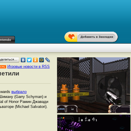
intendo
оделиться…
Игровые новости в RSS
метили
Awards
выбрало
Шиману (Garry Schyman) и
dal of Honor Рамин Джавади
ваторе (Michael Salvatori).