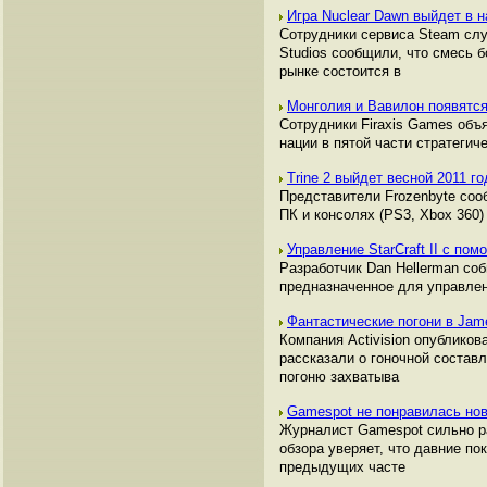
Игра Nuclear Dawn выйдет в 
Сотрудники сервиса Steam слу
Studios сообщили, что смесь б
рынке состоится в
Монголия и Вавилон появятся в
Сотрудники Firaxis Games объя
нации в пятой части стратегич
Trine 2 выйдет весной 2011 г
Представители Frozenbyte соо
ПК и консолях (PS3, Xbox 360)
Управление StarCraft II с по
Разработчик Dan Hellerman со
предназначенное для управлени
Фантастические погони в Jam
Компания Activision опубликов
рассказали о гоночной состав
погоню захватыва
Gamespot не понравилась но
Журналист Gamespot сильно рас
обзора уверяет, что давние по
предыдущих часте