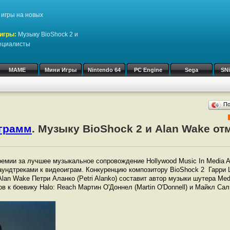
игры на новых
игры:
Музыку BioShock 2 и
пециалисты
MAME
Мини Игры
Nintendo 64
PC Engine
Sega
SN
П
ограмм
. Музыку BioShock 2 и Alan Wake от
емии за лучшее музыкальное сопровождение Hollywood Music In Media 
ундтреками к видеоиграм. Конкуренцию композитору BioShock 2 Гарри 
an Wake Петри Аланко (Petri Alanko) составит автор музыки шутера Me
ов к боевику Halo: Reach Мартин О'Доннел (Martin O'Donnell) и Майкл Саль