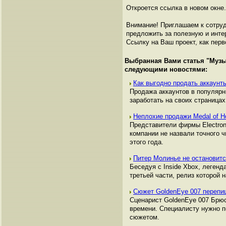
Откроется ссылка в новом окне.
Внимание! Приглашаем к сотруд
предложить за полезную и инте
Ссылку на Ваш проект, как перв
Выбранная Вами статья "
Музы
следующими новостями:
Как выгодно продать аккаунты
Продажа аккаунтов в популяр
заработать на своих страницах,
Неплохие продажи Medal of H
Представители фирмы Electroni
компании не назвали точного ч
этого года.
Питер Молинье не остановитс
Беседуя с Inside Xbox, легенд
третьей части, релиз которой н
Сюжет GoldenEye 007 перепи
Сценарист GoldenEye 007 Брюс 
времени. Специалисту нужно п
сюжетом.