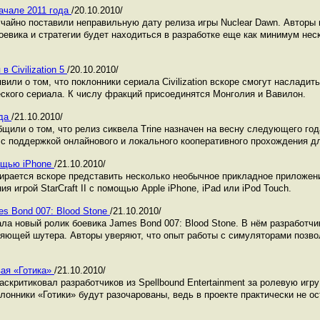
начале 2011 года
/20.10.2010/
чайно поставили неправильную дату релиза игры Nuclear Dawn. Авторы п
оевика и стратегии будет находиться в разработке еще как минимум нес
 Civilization 5
/20.10.2010/
вили о том, что поклонники сериала Civilization вскоре смогут насладит
еского сериала. К числу фракций присоединятся Монголия и Вавилон.
ода
/21.10.2010/
бщили о том, что релиз сиквела Trine назначен на весну следующего го
 с поддержкой онлайнового и локального кооперативного прохождения дл
мощью iPhone
/21.10.2010/
бирается вскоре представить несколько необычное прикладное приложе
я игрой StarCraft II с помощью Apple iPhone, iPad или iPod Touch.
es Bond 007: Blood Stone
/21.10.2010/
ала новый ролик боевика James Bond 007: Blood Stone. В нём разработчик
ляющей шутера. Авторы уверяют, что опыт работы с симуляторами позв
вая «Готика»
/21.10.2010/
критиковал разработчиков из Spellbound Entertainment за ролевую игру A
клонники «Готики» будут разочарованы, ведь в проекте практически не ос