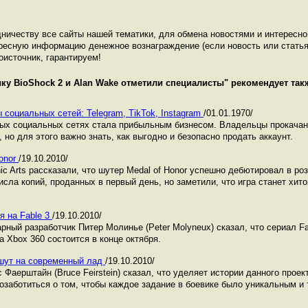
ничеству все сайты нашей тематики, для обмена новостями и интересн
ресную информацию денежное вознаграждение (если новость или статья
оисточник, гарантируем!
ку BioShock 2 и Alan Wake отметили специалисты
" рекомендует так
 социальных сетей: Telegram, TikTok, Instagram
/01.01.1970/
ных социальных сетях стала прибыльным бизнесом. Владельцы прокача
 но для этого важно знать, как выгодно и безопасно продать аккаунт.
onor
/19.10.2010/
c Arts рассказали, что шутер Medal of Honor успешно дебютировал в ро
исла копий, проданных в первый день, но заметили, что игра станет хит
я на Fable 3
/19.10.2010/
арный разработчик Питер Молинье (Peter Molyneux) сказал, что сериал F
а Xbox 360 состоится в конце октября.
шут на современный лад
/19.10.2010/
Фаерштайн (Bruce Feirstein) сказал, что уделяет истории данного проек
озаботиться о том, чтобы каждое задание в боевике было уникальным и 