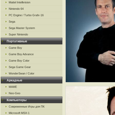
Mattel Intellivision
Nintendo 64
PC Engine / Turbo Grafx-16
Sega
Sega Master System
Super Nintendo
Портативные
Game Boy
Game Boy Advance
Game Boy Color
Sega Game Gear
WonderSwan / Color
Аркадные
MAME
Neo-Geo
Компьютеры
Современные Игры для ПК
Microsoft MSX-1