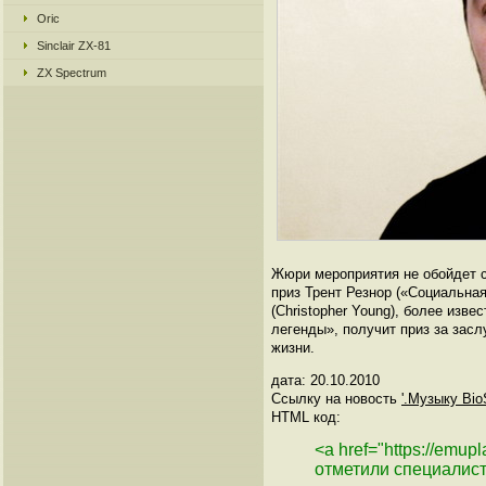
Oric
Sinclair ZX-81
ZX Spectrum
Жюри мероприятия не обойдет с
приз Трент Резнор («Социальна
(Christopher Young), более изв
легенды», получит приз за зас
жизни.
дата: 20.10.2010
Ссылку на новость
'.Музыку Bio
HTML код:
<a href="https://emu
отметили специалис