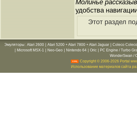
Молинье рассказыв
удобства навигации
Этот раздел по
Эмуляторы
:
Atari 2600
|
Atari 5200 + Atari 7800 + Atari Jaguar
|
Coleco Coleco
|
Microsoft MSX-1
|
Neo-Geo
|
Nintendo 64
|
Oric
|
PC Engine / Turbo Gr
WonderSwan / C
Copyright © 2006-2026 Portal www
Использование материалов сайта раз