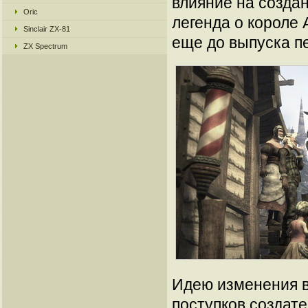
влияние на создан
Oric
легенда о короле
Sinclair ZX-81
еще до выпуска п
ZX Spectrum
Идею изменения в
поступков создат