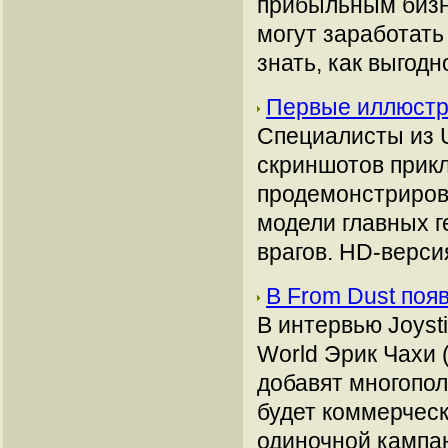
прибыльным бизн
могут заработать
знать, как выгодн
Первые иллюстр
Специалисты из U
скриншотов прикл
продемонстриров
модели главных 
врагов. HD-верси
В From Dust поя
В интервью Joyst
World Эрик Чахи (
добавят многопол
будет коммерческ
одиночной кампа