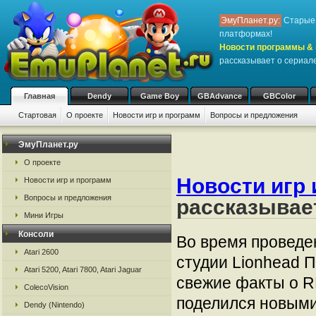
ЭмуПланет.ру:
Старые 
платформах!
Новости программы & 
рассказывает о сериале
Главная
Dendy
Game Boy
GBAdvance
GBColor
Стартовая
О проекте
Новости игр и программ
Вопросы и предложения
ЭмуПланет.ру
О проекте
Новости игр 
Новости игр и программ
Вопросы и предложения
рассказывает
Мини Игры
Консоли
Во время проведе
Atari 2600
студии Lionhead 
Atari 5200, Atari 7800, Atari Jaguar
свежие факты о R
ColecoVision
поделился новыми
Dendy (Nintendo)