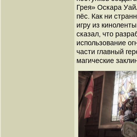
Грея» Оскара Уайл
пёс. Как ни стран
игру из кинолент
сказал, что разра
использование огн
части главный ге
магические закли