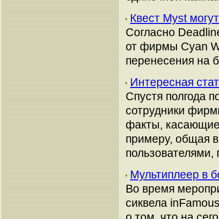
Квест Myst могу
Согласно Deadlin
от фирмы Cyan W
перенесения на б
Интересная стат
Спустя полгода п
сотрудники фирм
факты, касающие
примеру, общая 
пользователями,
Мультиплеер в б
Во время меропр
сиквела inFamous
о том, что на се