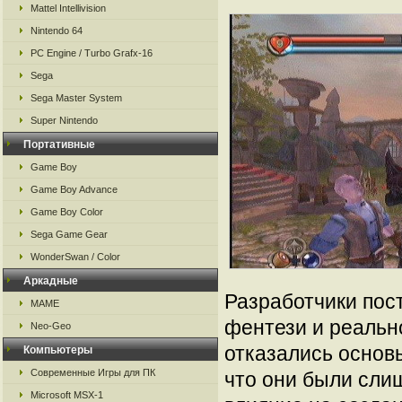
Mattel Intellivision
Nintendo 64
PC Engine / Turbo Grafx-16
Sega
Sega Master System
Super Nintendo
Портативные
Game Boy
Game Boy Advance
Game Boy Color
Sega Game Gear
WonderSwan / Color
Аркадные
Разработчики пос
MAME
фентези и реальн
Neo-Geo
отказались основ
Компьютеры
Современные Игры для ПК
что они были сли
Microsoft MSX-1