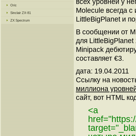
всех уровней у не
Oric
Molecule всегда с
Sinclair ZX-81
LittleBigPlanet и
ZX Spectrum
В сообщении от M
для LittleBigPlane
Minipack дебютиру
составляет €3.
дата: 19.04.2011
Ссылку на новос
миллиона уровней
сайт, вот HTML код
<a
href="https
target="_bl