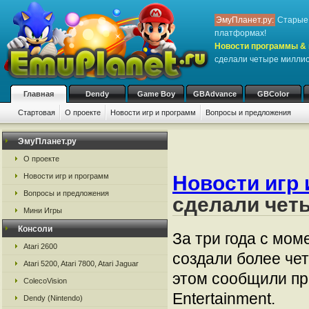
ЭмуПланет.ру:
Старые 
платформах!
Новости программы & 
сделали четыре милли
Главная
Dendy
Game Boy
GBAdvance
GBColor
Стартовая
О проекте
Новости игр и программ
Вопросы и предложения
ЭмуПланет.ру
О проекте
Новости игр 
Новости игр и программ
Вопросы и предложения
сделали чет
Мини Игры
Консоли
За три года с мом
Atari 2600
создали более че
Atari 5200, Atari 7800, Atari Jaguar
этом сообщили пр
ColecoVision
Entertainment.
Dendy (Nintendo)