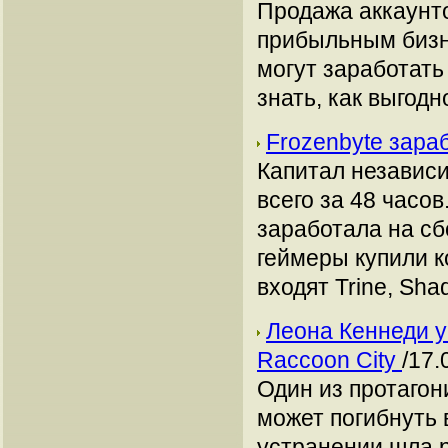
Продажа аккаунто
прибыльным бизн
могут заработать
знать, как выгодн
Frozenbyte зара
Капитал независи
всего за 48 часо
заработала на сб
геймеры купили к
входят Trine, Sh
Леона Кеннеди уб
Raccoon City
/17.
Один из протагон
может погибнуть в
устранении шла р