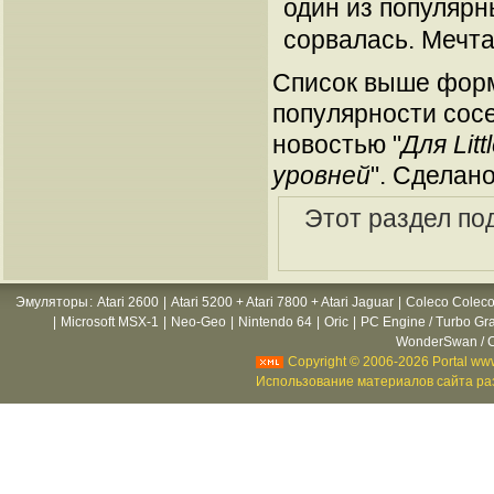
один из популярн
сорвалась. Мечта
Список выше форм
популярности сосе
новостью "
Для Lit
уровней
". Сделан
Этот раздел по
Эмуляторы
:
Atari 2600
|
Atari 5200 + Atari 7800 + Atari Jaguar
|
Coleco Coleco
|
Microsoft MSX-1
|
Neo-Geo
|
Nintendo 64
|
Oric
|
PC Engine / Turbo Gr
WonderSwan / C
Copyright © 2006-2026 Portal www
Использование материалов сайта раз