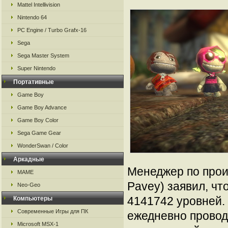
Mattel Intellivision
Nintendo 64
PC Engine / Turbo Grafx-16
Sega
Sega Master System
Super Nintendo
Портативные
Game Boy
Game Boy Advance
Game Boy Color
Sega Game Gear
WonderSwan / Color
Аркадные
Менеджер по произ
MAME
Pavey) заявил, чт
Neo-Geo
4141742 уровней. 
Компьютеры
Современные Игры для ПК
ежедневно провод
Microsoft MSX-1