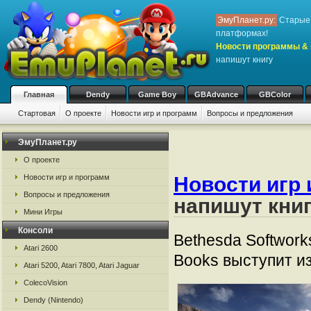
ЭмуПланет.ру:
Старые 
платформах!
Новости программы & 
напишут книгу
Главная
Dendy
Game Boy
GBAdvance
GBColor
Стартовая
О проекте
Новости игр и программ
Вопросы и предложения
ЭмуПланет.ру
О проекте
Новости игр и программ
Новости игр 
Вопросы и предложения
напишут кни
Мини Игры
Консоли
Bethesda Softwork
Atari 2600
Books выступит и
Atari 5200, Atari 7800, Atari Jaguar
ColecoVision
Dendy (Nintendo)