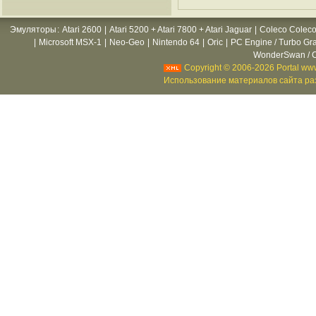
Эмуляторы
:
Atari 2600
|
Atari 5200 + Atari 7800 + Atari Jaguar
|
Coleco Coleco
|
Microsoft MSX-1
|
Neo-Geo
|
Nintendo 64
|
Oric
|
PC Engine / Turbo Gr
WonderSwan / C
Copyright © 2006-2026 Portal www
Использование материалов сайта раз