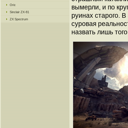
Oric
вымерли, и по кр
Sinclair ZX-81
руинах старого. В
ZX Spectrum
суровая реальност
назвать лишь того,