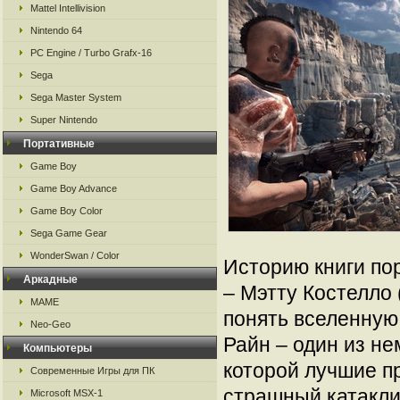
Mattel Intellivision
Nintendo 64
PC Engine / Turbo Grafx-16
Sega
Sega Master System
Super Nintendo
Портативные
Game Boy
Game Boy Advance
Game Boy Color
Sega Game Gear
WonderSwan / Color
Историю книги по
Аркадные
– Мэтту Костелло 
MAME
понять вселенную
Neo-Geo
Райн – один из не
Компьютеры
которой лучшие п
Современные Игры для ПК
страшный катаклиз
Microsoft MSX-1