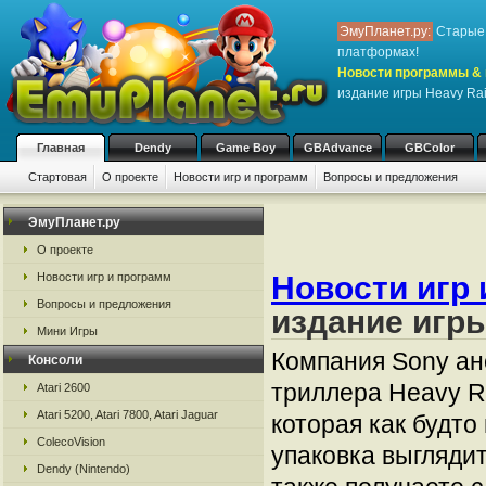
ЭмуПланет.ру:
Старые 
платформах!
Новости программы & 
издание игры Heavy Ra
Главная
Dendy
Game Boy
GBAdvance
GBColor
Стартовая
О проекте
Новости игр и программ
Вопросы и предложения
ЭмуПланет.ру
О проекте
Новости игр и программ
Новости игр 
Вопросы и предложения
издание игры
Мини Игры
Компания Sony ан
Консоли
триллера Heavy Ra
Atari 2600
Atari 5200, Atari 7800, Atari Jaguar
которая как будто
ColecoVision
упаковка выглядит
Dendy (Nintendo)