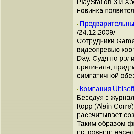
PlayStation 3 и X
новинка появится
Предварительный
/24.12.2009/
Сотрудники Gamet
видеопревью кооп
Day. Судя по рол
оригинала, предл
симпатичной обер
Компания Ubisof
Беседуя с журнал
Корр (Alain Corre
рассчитывает соз
Таким образом ф
островного насел