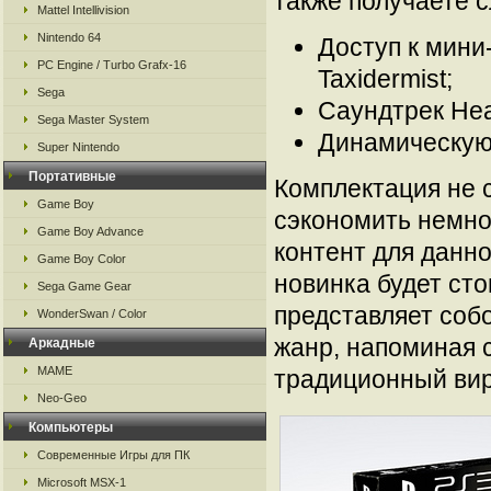
также получаете 
Mattel Intellivision
Nintendo 64
Доступ к мини-
PC Engine / Turbo Grafx-16
Taxidermist;
Sega
Саундтрек Hea
Sega Master System
Динамическую
Super Nintendo
Портативные
Комплектация не с
Game Boy
сэкономить немно
Game Boy Advance
контент для данно
Game Boy Color
новинка будет сто
Sega Game Gear
представляет соб
WonderSwan / Color
жанр, напоминая 
Аркадные
MAME
традиционный вир
Neo-Geo
Компьютеры
Современные Игры для ПК
Microsoft MSX-1