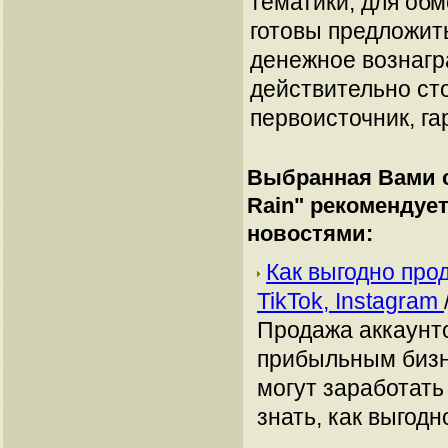
тематики, для об
готовы предложит
денежное вознагр
действительно сто
первоисточник, га
Выбранная Вами с
Rain
" рекомендуе
новостями:
Как выгодно про
TikTok, Instagram
Продажа аккаунто
прибыльным бизн
могут заработать
знать, как выгодн