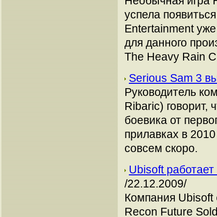
Необычная игра H
успела появиться
Entertainment уж
для данного прои
The Heavy Rain Ch
Serious Sam 3 в
Руководитель ко
Ribaric) говорит,
боевика от перво
прилавках в 2010
совсем скоро.
Ubisoft работает
/22.12.2009/
Компания Ubisoft
Recon Future Sold