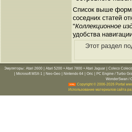
Список выше форми
соседних статей от
"
Коллекционное изд
удобства навигации
Этот раздел по
Эмуляторы
:
Atari 2600
|
Atari 5200 + Atari 7800 + Atari Jaguar
|
Coleco Coleco
|
Microsoft MSX-1
|
Neo-Geo
|
Nintendo 64
|
Oric
|
PC Engine / Turbo Gr
WonderSwan / C
Copyright © 2006-2026 Portal www
Использование материалов сайта раз