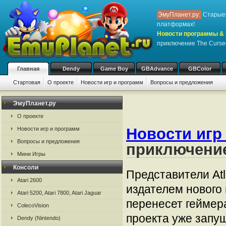
ЭмуПланет.ру:
Старые 
платформах!
Новости программы & 
приключение The Curse
Главная
Dendy
Game Boy
GBAdvance
GBColor
Стартовая
О проекте
Новости игр и программ
Вопросы и предложения
ЭмуПланет.ру
О проекте
Новости игр
Новости игр и программ
Вопросы и предложения
приключение
Мини Игры
Консоли
Представители At
Atari 2600
издателем нового
Atari 5200, Atari 7800, Atari Jaguar
перенесет геймер
ColecoVision
проекта уже запущ
Dendy (Nintendo)