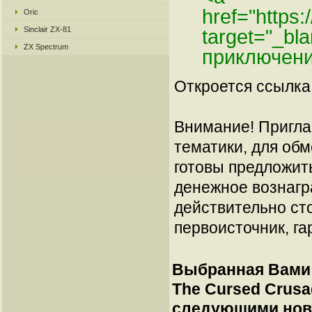
href="https
Oric
Sinclair ZX-81
target="_bl
ZX Spectrum
приключени
Откроется ссылка 
Внимание! Пригла
тематики, для об
готовы предложит
денежное вознагр
действительно сто
первоисточник, га
Выбранная Вами 
The Cursed Crusa
следующими нов