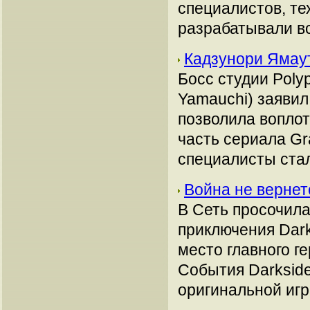
специалистов, те
разрабатывали вс
Кадзунори Ямау
Босс студии Poly
Yamauchi) заявил 
позволила воплот
часть сериала G
специалисты стал
Война не вернет
В Сеть просочил
приключения Dark
место главного г
События Darkside
оригинальной игр