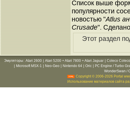
Список выше форм
популярности сосе
новостью "
Atlus а
Crusade
". Сделан
Этот раздел п
Эмуляторы
:
Atari 2600
|
Atari 5200 + Atari 7800 + Atari Jaguar
|
Coleco Coleco
|
Microsoft MSX-1
|
Neo-Geo
|
Nintendo 64
|
Oric
|
PC Engine / Turbo Gr
WonderSwan / C
Copyright © 2006-2026 Portal www
Использование материалов сайта раз