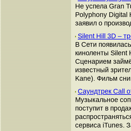
Не успела Gran T
Polyphony Digita
заявил о произво
Silent Hill 3D –
В Сети появилась
киноленты Silent H
Сценарием займёт
известный зрите
Kane). Фильм сни
Саундтрек Call o
Музыкальное сопр
поступит в продаж
распространятьс
сервиса iTunes. З