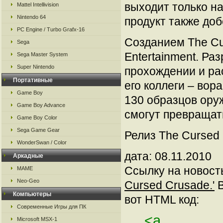
выходит только на
Mattel Intellivision
Nintendo 64
продукт также доб
PC Engine / Turbo Grafx-16
Созданием The Cu
Sega
Entertainment. Ра
Sega Master System
Super Nintendo
прохождении и ра
Портативные
его коллеги – вор
Game Boy
130 образцов оруж
Game Boy Advance
смогут превращат
Game Boy Color
Sega Game Gear
Релиз The Cursed 
WonderSwan / Color
дата: 08.11.2010
Аркадные
Ссылку на новос
MAME
Neo-Geo
Cursed Crusade.'
В
Компьютеры
вот HTML код:
Современные Игры для ПК
<a
Microsoft MSX-1