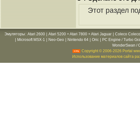
Этот раздел по
Эмуляторы
:
Atari 2600
|
Atari 5200 + Atari 7800 + Atari Jaguar
|
Coleco Coleco
|
Microsoft MSX-1
|
Neo-Geo
|
Nintendo 64
|
Oric
|
PC Engine / Turbo Gr
WonderSwan / C
Copyright © 2006-2026 Portal www
Использование материалов сайта раз