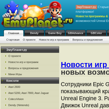
ЭмуПланет.ру:
Старые 
платформах!
Новости программы & 
возможностей Unreal En
Главная
Dendy
Game Boy
GBAdvance
GBColor
Стартовая
О проекте
Новости игр и программ
Вопросы и предложения
ЭмуПланет.ру
О проекте
Новости игр
Новости игр и программ
Вопросы и предложения
новых возмо
Мини Игры
Консоли
Сотрудники Epic 
Atari 2600
показывающий кра
Atari 5200, Atari 7800, Atari Jaguar
Unreal Engine 3. 
ColecoVision
Движок Unreal да
Dendy (Nintendo)