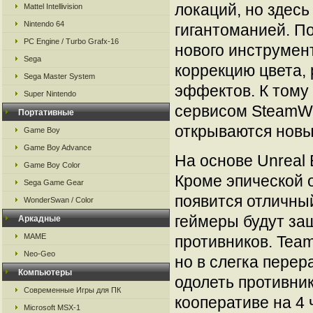
локаций, но здес
Mattel Intellivision
Nintendo 64
гигантоманией. По
PC Engine / Turbo Grafx-16
нового инструмен
Sega
коррекцию цвета,
Sega Master System
эффектов. К тому 
Super Nintendo
сервисом SteamWo
Портативные
открываются новы
Game Boy
Game Boy Advance
На основе Unreal 
Game Boy Color
Кроме эпической 
Sega Game Gear
появится отличны
WonderSwan / Color
геймеры будут за
Аркадные
MAME
противников. Team
Neo-Geo
но в слегка пере
Компьютеры
одолеть противник
Современные Игры для ПК
кооперативе на 4 
Microsoft MSX-1