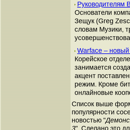
Руководителям B
Основатели компа
Зещук (Greg Zesc
словам Музики, т
усовершенствова
Warface – новый
Корейское отделе
занимается созда
акцент поставле
режим. Кроме бит
онлайновые кооп
Список выше форм
популярности сосе
новостью "
Демонс
3
". Сделано это д