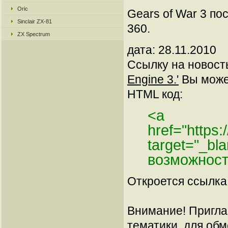
Oric
Gears of War 3 по
Sinclair ZX-81
360.
ZX Spectrum
дата: 28.11.2010
Ссылку на новос
Engine 3.'
Вы может
HTML код:
<a
href="https
target="_b
возможност
Откроется ссылка 
Внимание! Пригла
тематики, для об