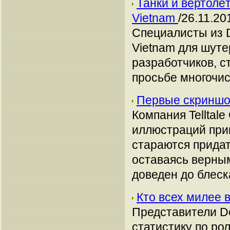
Танки и вертолёт
Vietnam
/26.11.20
Специалисты из 
Vietnam для шуте
разработчиков, с
просьбе многочисл
Первые скриншот
Компания Telltal
иллюстраций прик
стараются придат
оставаясь верны
доведен до блеск
Кто всех милее в
Представители De
статистику по рол