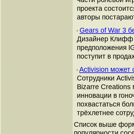
проекта состоитс
авторы постарают
Gears of War 3 б
Дизайнер Клифф Бл
предположения IG
поступит в прода
Activision может 
Сотрудники Activ
Bizarre Creation
инновации в гоно
похвастаться бол
трёхлетнее сотру
Список выше форм
популярности сосе