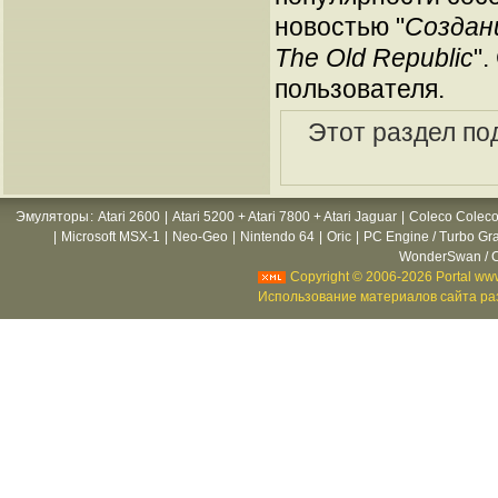
новостью "
Создан
The Old Republic
"
пользователя.
Этот раздел по
Эмуляторы
:
Atari 2600
|
Atari 5200 + Atari 7800 + Atari Jaguar
|
Coleco Coleco
|
Microsoft MSX-1
|
Neo-Geo
|
Nintendo 64
|
Oric
|
PC Engine / Turbo Gr
WonderSwan / C
Copyright © 2006-2026 Portal www
Использование материалов сайта раз