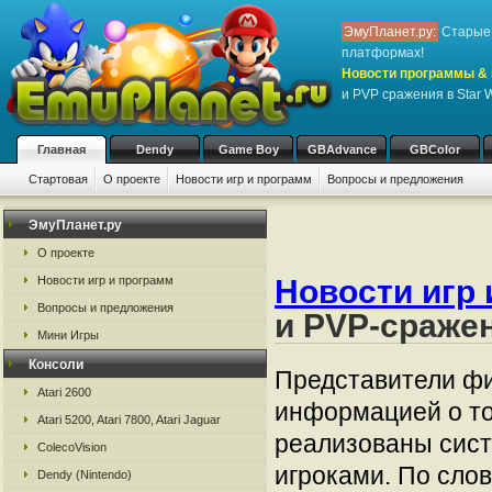
ЭмуПланет.ру:
Старые 
платформах!
Новости программы & 
и PVP сражения в Star W
Главная
Dendy
Game Boy
GBAdvance
GBColor
Стартовая
О проекте
Новости игр и программ
Вопросы и предложения
ЭмуПланет.ру
О проекте
Новости игр 
Новости игр и программ
Вопросы и предложения
и PVP-сражен
Мини Игры
Консоли
Представители ф
Atari 2600
информацией о том
Atari 5200, Atari 7800, Atari Jaguar
реализованы сист
ColecoVision
игроками. По сло
Dendy (Nintendo)