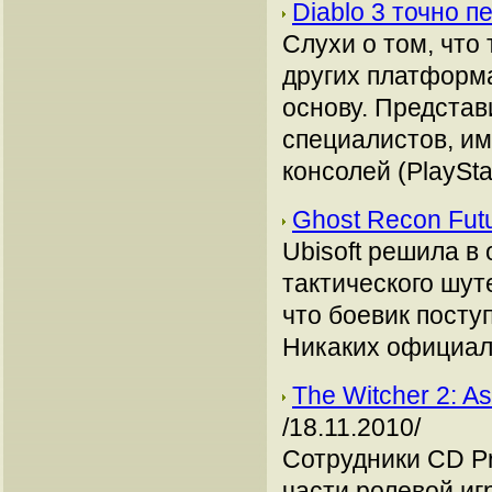
Diablo 3 точно 
Слухи о том, что
других платформа
основу. Представ
специалистов, и
консолей (PlayStat
Ghost Recon Futu
Ubisoft решила в
тактического шут
что боевик посту
Никаких официал
The Witcher 2: A
/18.11.2010/
Сотрудники CD P
части ролевой игр