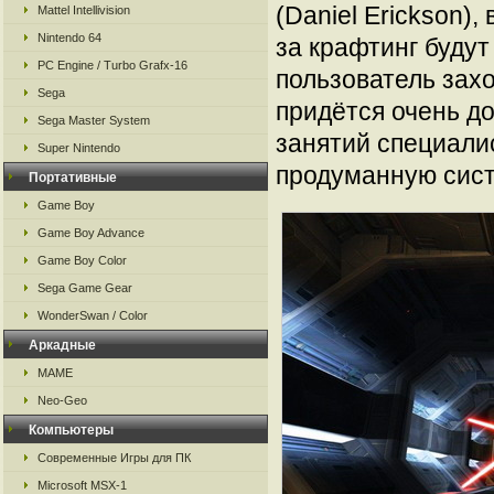
(Daniel Erickson)
Mattel Intellivision
Nintendo 64
за крафтинг будут
PC Engine / Turbo Grafx-16
пользователь зах
Sega
придётся очень до
Sega Master System
занятий специали
Super Nintendo
продуманную сист
Портативные
Game Boy
Game Boy Advance
Game Boy Color
Sega Game Gear
WonderSwan / Color
Аркадные
MAME
Neo-Geo
Компьютеры
Современные Игры для ПК
Microsoft MSX-1