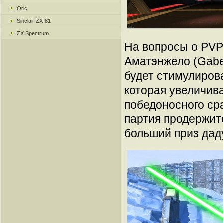
Oric
Sinclair ZX-81
ZX Spectrum
На вопросы о PVP
Аматэнжело (Gabe 
будет стимулиров
которая увеличив
победоносного ср
партия продержитс
больший приз дад