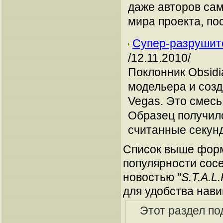
даже авторов са
мира проекта, по
Супер-разрушите
/12.11.2010/
Поклонник Obsidi
модельера и созд
Vegas. Это смесь
Образец получил
считанные секун
Список выше форм
популярности сосе
новостью "
S.T.A.L
для удобства нави
Этот раздел по