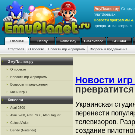
ЭмуПланет.ру:
Старые 
платформах!
Новости программы & 
превратится в сериал
Главная
Dendy
Game Boy
GBAdvance
GBColor
Стартовая
О проекте
Новости игр и программ
Вопросы и предложения
ЭмуПланет.ру
О проекте
Новости игр
Новости игр и программ
Вопросы и предложения
превратится
Мини Игры
Консоли
Украинская студ
Atari 2600
перенести популяр
Atari 5200, Atari 7800, Atari Jaguar
телевизоров. Раз
ColecoVision
создание пилотно
Dendy (Nintendo)