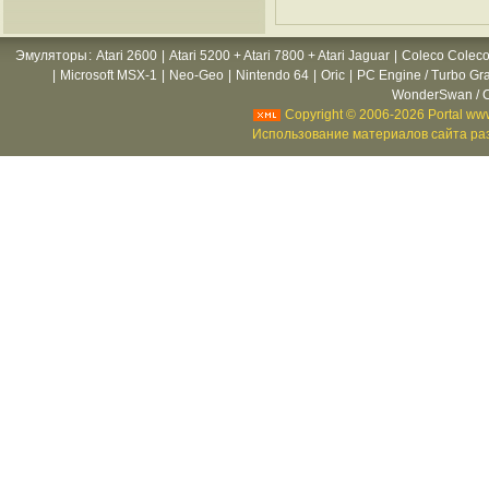
Эмуляторы
:
Atari 2600
|
Atari 5200 + Atari 7800 + Atari Jaguar
|
Coleco Coleco
|
Microsoft MSX-1
|
Neo-Geo
|
Nintendo 64
|
Oric
|
PC Engine / Turbo Gr
WonderSwan / C
Copyright © 2006-2026 Portal www
Использование материалов сайта раз