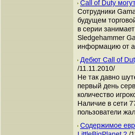
Call of Duty мог
Сотрудники Gama
будущем торговой 
в серии занимает
Sledgehammer Ga
информацию от а
Дебют Call of Du
/11.11.2010/
Не так давно шуте
первый день сер
количество игрок
Наличие в сети 7
пользователи жа
Содержимое евро
LittleBigPlanet 2
/