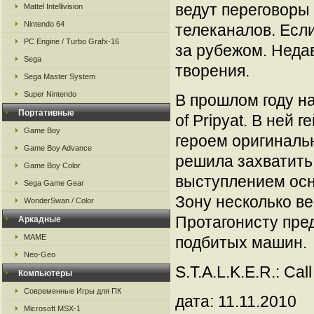
ведут переговоры
Mattel Intellivision
Nintendo 64
телеканалов. Есл
PC Engine / Turbo Grafx-16
за рубежом. Неда
Sega
творения.
Sega Master System
Super Nintendo
В прошлом году на 
Портативные
of Pripyat. В ней 
Game Boy
героем оригиналь
Game Boy Advance
решила захватить
Game Boy Color
выступлением осн
Sega Game Gear
Зону несколько ве
WonderSwan / Color
Протагонисту пре
Аркадные
MAME
подбитых машин.
Neo-Geo
S.T.A.L.K.E.R.: Cal
Компьютеры
Современные Игры для ПК
дата: 11.11.2010
Microsoft MSX-1