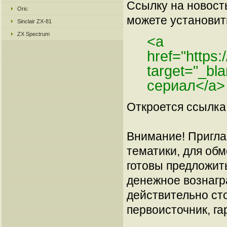
Ссылку на новос
Oric
можете установить
Sinclair ZX-81
ZX Spectrum
<a
href="https
target="_bl
сериал</a>
Откроется ссылка 
Внимание! Пригла
тематики, для об
готовы предложит
денежное вознагр
действительно сто
первоисточник, га