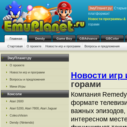
ЭмуПланет.ру:
Старые 
платформах!
Новости программы & 
горами
Главная
Dendy
Game Boy
GBAdvance
GBColor
Стартовая
О проекте
Новости игр и программ
Вопросы и предложения
ЭмуПланет.ру
О проекте
Новости игр 
Новости игр и программ
Вопросы и предложения
горами
Мини Игры
Компания Remedy 
Консоли
формате телевизи
Atari 2600
Atari 5200, Atari 7800, Atari Jaguar
важных эпизодов,
ColecoVision
интересном месте.
Dendy (Nintendo)