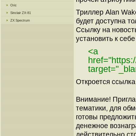
Oric
Триллер Alan Wake
Sinclair ZX-81
будет доступна то
ZX Spectrum
Ссылку на новос
установить к себе 
<a
href="https
target="_bl
Откроется ссылка 
Внимание! Пригла
тематики, для об
готовы предложит
денежное вознагр
действительно сто