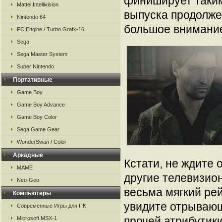
финиширует таким
Mattel Intellivision
выпуска продолже
Nintendo 64
большое внимание
PC Engine / Turbo Grafx-16
Sega
Sega Master System
Super Nintendo
Портативные
Game Boy
Game Boy Advance
Game Boy Color
Sega Game Gear
WonderSwan / Color
Аркадные
Кстати, не ждите 
MAME
другие телевизио
Neo-Geo
весьма мягкий рей
Компьютеры
увидите отрывающ
Современные Игры для ПК
прочей атрибутик
Microsoft MSX-1