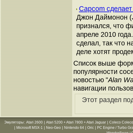
Capcom сделает
Джон Даймонон (
признался, что ф
апреле 2010 года
сделал, так что н
деле хотят проде
Список выше форм
популярности сосе
новостью "
Alan Wa
навигации пользов
Этот раздел по
Эмуляторы
:
Atari 2600
|
Atari 5200 + Atari 7800 + Atari Jaguar
|
Coleco Coleco
|
Microsoft MSX-1
|
Neo-Geo
|
Nintendo 64
|
Oric
|
PC Engine / Turbo Gr