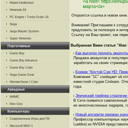
<a href="https://emu
Mattel Intellivision
марта</a>
Nintendo 64
Откроется ссылка в новом окне.
PC Engine / Turbo Grafx-16
Sega
Внимание! Приглашаем к сотруд
предложить за полезную и инте
Sega Master System
Ссылку на Ваш проект, как перв
Super Nintendo
Выбранная Вами статья "
Alan
Портативные
Как выгодно продать аккаунты
Game Boy
Продажа аккаунтов в популяр
Game Boy Advance
заработать на своих страницах,
Game Boy Color
Боевик "Крутой Сэм HD: Перв
Sega Game Gear
Компания "1С" сообщает об отп
известной студии Croteam. Оте
WonderSwan / Color
года.
Аркадные
Эпический трейлер стратегии C
MAME
В Сети появился симпатичный т
Neo-Geo
их многочисленных лидеров, г
Компьютеры
Новый алгоритм призван знач
Современные Игры для ПК
Профессор компьютерных наук 
Luebke) из NVIDIA представил
Microsoft MSX-1