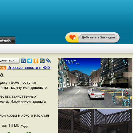
intendo
оделиться…
Игровые новости в RSS
та
дажу также поступит
ся на тысячу иен дешевле.
жества таинственных
 жены. Изюминкой проекта
кой крови и яркого насилия
, вот HTML код: