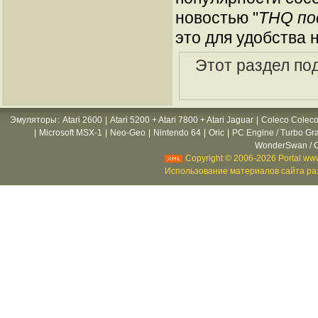
новостью "
THQ по
это для удобства 
Этот раздел по
Эмуляторы
:
Atari 2600
|
Atari 5200 + Atari 7800 + Atari Jaguar
|
Coleco Coleco
|
Microsoft MSX-1
|
Neo-Geo
|
Nintendo 64
|
Oric
|
PC Engine / Turbo Gr
WonderSwan / C
Copyright © 2006-2026 Portal www
Использование материалов сайта раз