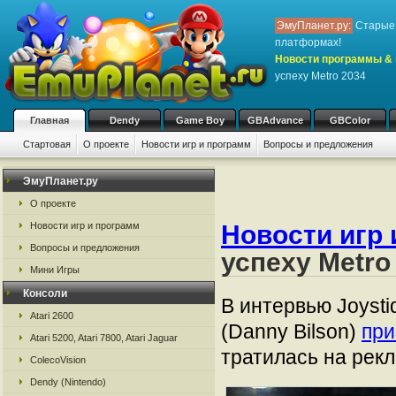
ЭмуПланет.ру:
Старые 
платформах!
Новости программы & 
успеху Metro 2034
Главная
Dendy
Game Boy
GBAdvance
GBColor
Стартовая
О проекте
Новости игр и программ
Вопросы и предложения
ЭмуПланет.ру
О проекте
Новости игр и программ
Новости игр 
Вопросы и предложения
успеху Metro
Мини Игры
Консоли
В интервью Joyst
Atari 2600
(Danny Bilson)
при
Atari 5200, Atari 7800, Atari Jaguar
тратилась на рекл
ColecoVision
Dendy (Nintendo)