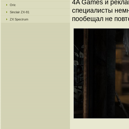
4A Games и рекла
Oric
специалисты немн
Sinclair ZX-81
пообещал не повто
ZX Spectrum