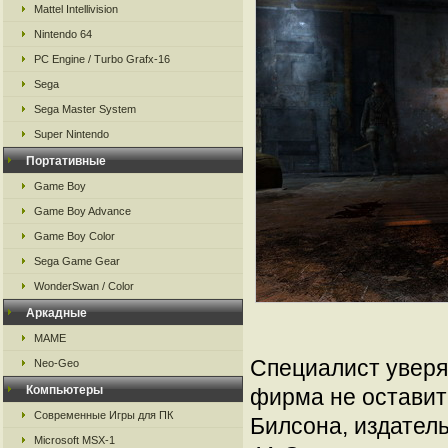
Mattel Intellivision
Nintendo 64
PC Engine / Turbo Grafx-16
Sega
Sega Master System
Super Nintendo
Портативные
Game Boy
Game Boy Advance
Game Boy Color
Sega Game Gear
WonderSwan / Color
Аркадные
MAME
Специалист уверяе
Neo-Geo
Компьютеры
фирма не оставит
Современные Игры для ПК
Билсона, издател
Microsoft MSX-1