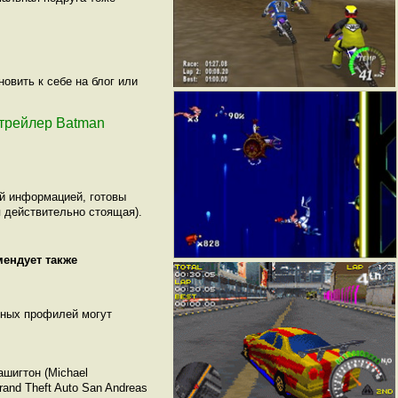
овить к себе на блог или
й трейлер Batman
ой информацией, готовы
 действительно стоящая).
мендует также
нных профилей могут
ашигтон (Michael
and Theft Auto San Andreas