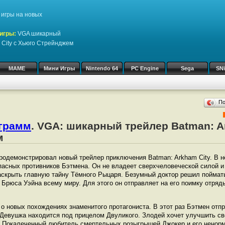
игры на новых
игры:
VGA шикарный
 City с Хьюго Стрейнджем
MAME
Мини Игры
Nintendo 64
PC Engine
Sega
SN
П
ограмм
. VGA: шикарный трейлер Batman: A
м
продемонстрировал новый трейлер приключения Batman: Arkham City. В 
пасных противников Бэтмена. Он не владеет сверхчеловеческой силой и 
скрыть главную тайну Тёмного Рыцаря. Безумный доктор решил поймат
т Брюса Уэйна всему миру. Для этого он отправляет на его поимку отря
 о новых похождениях знаменитого протагониста. В этот раз Бэтмен от
Девушка находится под прицелом Двуликого. Злодей хочет улучшить св
. Покалеченный любитель смертельных розыгрышей Джокер и его ненор