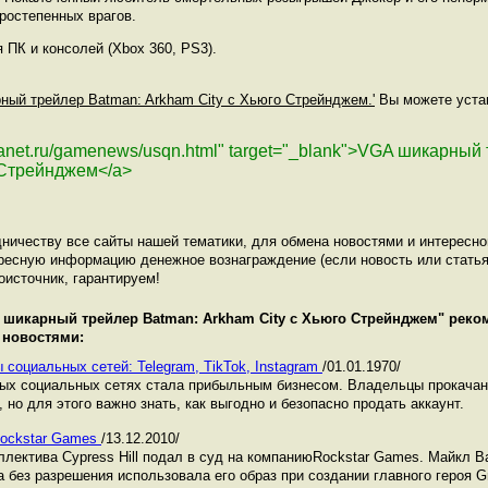
оростепенных врагов.
 ПК и консолей (Xbox 360, PS3).
рный трейлер Batman: Arkham City с Хьюго Стрейнджем.'
Вы можете устан
planet.ru/gamenews/usqn.html" target="_blank">VGA шикарны
 Стрейнджем</a>
ничеству все сайты нашей тематики, для обмена новостями и интересн
ресную информацию денежное вознаграждение (если новость или статья
оисточник, гарантируем!
 шикарный трейлер Batman: Arkham City с Хьюго Стрейнджем
" реко
 новостями:
 социальных сетей: Telegram, TikTok, Instagram
/01.01.1970/
ных социальных сетях стала прибыльным бизнесом. Владельцы прокача
 но для этого важно знать, как выгодно и безопасно продать аккаунт.
 Rockstar Games
/13.12.2010/
ллектива Cypress Hill подал в суд на компаниюRockstar Games. Майкл В
а без разрешения использовала его образ при создании главного героя Gr