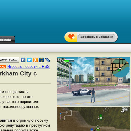
intendo
оделиться…
Игровые новости в RSS
rkham City с
нём специалисты
скоростью, но его
ь ушастого вершителя
ды тяжеловооруженных
правится в огромную тюрьму
ою репутацию в преступном
мальная подруга тоже