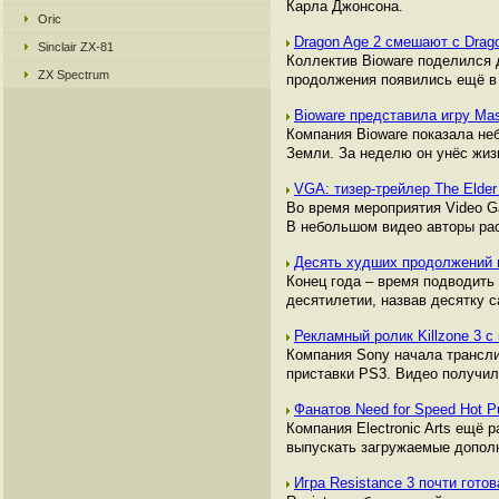
Карла Джонсона.
Oric
Dragon Age 2 смешают с Drago
Sinclair ZX-81
Коллектив Bioware поделился 
ZX Spectrum
продолжения появились ещё в 
Bioware представила игру Mas
Компания Bioware показала не
Земли. За неделю он унёс жиз
VGA: тизер-трейлер The Elder 
Во время мероприятия Video Ga
В небольшом видео авторы рас
Десять худших продолжений 
Конец года – время подводить 
десятилетии, назвав десятку 
Рекламный ролик Killzone 3 
Компания Sony начала трансли
приставки PS3. Видео получил
Фанатов Need for Speed Hot 
Компания Electronic Arts ещё 
выпускать загружаемые дополне
Игра Resistance 3 почти гото