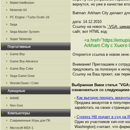
Mattel Intellivision
вернутся, но уже в качестве вт
Nintendo 64
Batman: Arkham City делают для
PC Engine / Turbo Grafx-16
дата: 14.12.2010
Sega
Ссылку на новость
'.VGA: шика
сайт, вот HTML код:
Sega Master System
Super Nintendo
<a href="https://emu
Arkham City с Хьюго
Портативные
Game Boy
Откроется ссылка в новом окне.
Game Boy Advance
Внимание! Приглашаем к сотруд
Game Boy Color
предложить за полезную и инте
Ссылку на Ваш проект, как перв
Sega Game Gear
WonderSwan / Color
Выбранная Вами статья "
VGA:
ознакомиться со следующими
Аркадные
Как выгодно продать аккаунты
MAME
Продажа аккаунтов в популяр
Neo-Geo
заработать на своих страницах,
Компьютеры
Cypress Hill подает в суд на
Современные Игры для ПК
Один из участников хип-хоп ко
Washington) считает, что фирм
Microsoft MSX-1