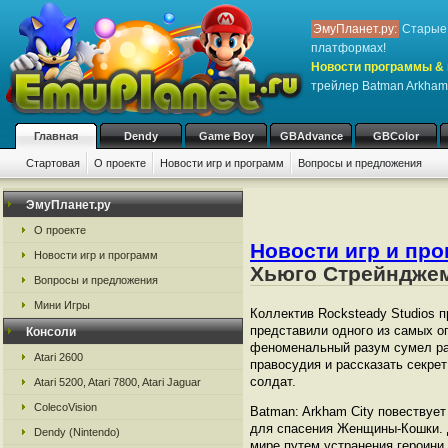
ЭмуПланет.ру:
Старые 
платформах!
Новости программы & 
трейлер Batman Arkham
Главная
Dendy
Game Boy
GBAdvance
GBColor
Стартовая
О проекте
Новости игр и программ
Вопросы и предложения
ЭмуПланет.ру
О проекте
Новости игр и пр
Новости игр и программ
Хьюго Стрейндже
Вопросы и предложения
Мини Игры
Коллектив Rocksteady Studios 
представили одного из самых о
Консоли
феноменальный разум сумел ра
Atari 2600
правосудия и рассказать секре
солдат.
Atari 5200, Atari 7800, Atari Jaguar
ColecoVision
Batman: Arkham City повествует
для спасения Женщины-Кошки. 
Dendy (Nintendo)
мире путем устранения героини