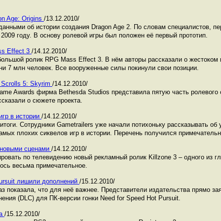
n Age: Origins
/13.12.2010/
данными об истории создания Dragon Age 2. По словам специалистов, п
2009 году. В основу ролевой игры был положен её первый прототип.
s Effect 3
/14.12.2010/
большой ролик RPG Mass Effect 3. В нём авторы рассказали о жестоком 
ни 7 млн человек. Все вооруженные силы покинули свои позиции.
Scrolls 5: Skyrim
/14.12.2010/
me Awards фирма Bethesda Studios представила пятую часть ролевого се
сказали о сюжете проекта.
игр в истории
/14.12.2010/
итоги. Сотрудники Gametrailers уже начали потихоньку рассказывать об
самых плохих сиквелов игр в истории. Перечень получился примечатель
с новыми сценами
/14.12.2010/
ровать по телевидению новый рекламный ролик Killzone 3 – одного из г
ось весьма примечательное.
Pursuit лишили дополнений
/15.12.2010/
раз показала, что для неё важнее. Представители издательства прямо за
ния (DLC) для ПК-версии гонки Need for Speed Hot Pursuit.
ва
/15.12.2010/