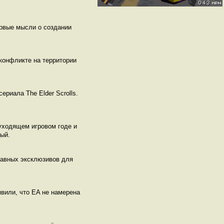
ервые мысли о создании
конфликте на территории
риала The Elder Scrolls.
 уходящем игровом годе и
ный.
лавных эксклюзивов для
явили, что EA не намерена