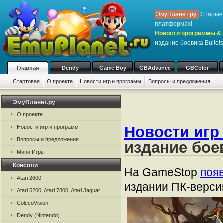
ЭмуПланет.ру:
Старые 
платформах!
Новости программы & 
издание боевика Bullet
Главная
Dendy
Game Boy
GBAdvance
GBColor
Стартовая
О проекте
Новости игр и программ
Вопросы и предложения
ЭмуПланет.ру
О проекте
Новости игр
Новости игр и программ
Вопросы и предложения
издание боев
Мини Игры
Консоли
На GameStop
поя
Atari 2600
издании ПК-версии
Atari 5200, Atari 7800, Atari Jaguar
ColecoVision
Dendy (Nintendo)