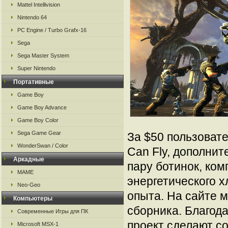
Mattel Intellivision
Nintendo 64
PC Engine / Turbo Grafx-16
Sega
Sega Master System
Super Nintendo
Портативные
Game Boy
Game Boy Advance
Game Boy Color
Sega Game Gear
За $50 пользовате
WonderSwan / Color
Can Fly, дополнит
Аркадные
пару ботинок, ко
MAME
энергетического 
Neo-Geo
опыта. На сайте 
Компьютеры
сборника. Благод
Современные Игры для ПК
проект сделают с
Microsoft MSX-1