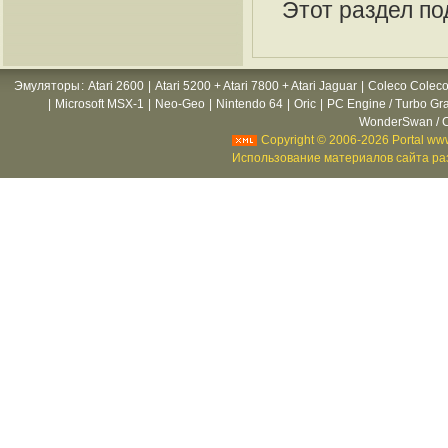
Этот раздел по
Эмуляторы
:
Atari 2600
|
Atari 5200 + Atari 7800 + Atari Jaguar
|
Coleco Coleco
|
Microsoft MSX-1
|
Neo-Geo
|
Nintendo 64
|
Oric
|
PC Engine / Turbo Gr
WonderSwan / C
Copyright © 2006-2026 Portal www
Использование материалов сайта раз