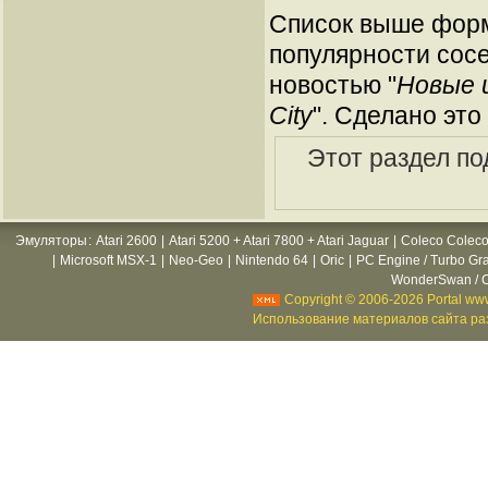
Список выше форм
популярности сосе
новостью "
Новые 
City
". Сделано это
Этот раздел по
Эмуляторы
:
Atari 2600
|
Atari 5200 + Atari 7800 + Atari Jaguar
|
Coleco Coleco
|
Microsoft MSX-1
|
Neo-Geo
|
Nintendo 64
|
Oric
|
PC Engine / Turbo Gr
WonderSwan / C
Copyright © 2006-2026 Portal www
Использование материалов сайта раз