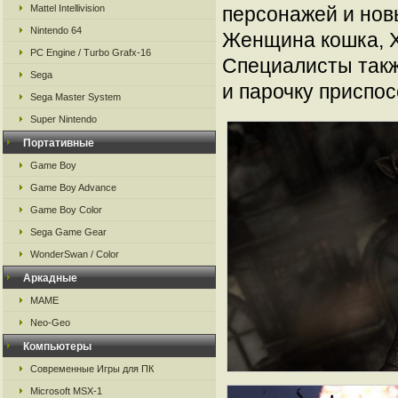
Mattel Intellivision
персонажей и нов
Nintendo 64
Женщина кошка, Х
PC Engine / Turbo Grafx-16
Специалисты так
Sega
и парочку приспос
Sega Master System
Super Nintendo
Портативные
Game Boy
Game Boy Advance
Game Boy Color
Sega Game Gear
WonderSwan / Color
Аркадные
MAME
Neo-Geo
Компьютеры
Современные Игры для ПК
Microsoft MSX-1