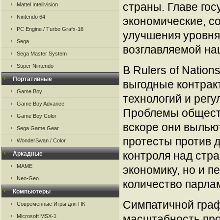
страны. Главе го
Mattel Intellivision
Nintendo 64
экономические, с
PC Engine / Turbo Grafx-16
улучшения уровня
Sega
возглавляемой на
Sega Master System
Super Nintendo
В Rulers of Natio
Портативные
выгодные контрак
Game Boy
технологий и регу
Game Boy Advance
Проблемы обществ
Game Boy Color
вскоре они вылью
Sega Game Gear
протесты против д
WonderSwan / Color
контроля над стра
Аркадные
MAME
экономику, но и п
Neo-Geo
количество парла
Компьютеры
Симпатичной граф
Современные Игры для ПК
масштабность про
Microsoft MSX-1