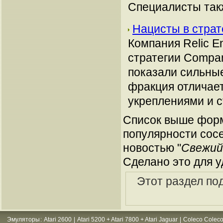
Специалисты такж
Нацисты в страт
Компания Relic E
стратегии Compan
показали сильные
фракция отличае
укреплениями и 
Список выше форм
популярности сосе
новостью "
Свежий 
Сделано это для у
Этот раздел по
Эмуляторы
:
Atari 2600
|
Atari 5200 + Atari 7800 + Atari Jaguar
|
Coleco Coleco