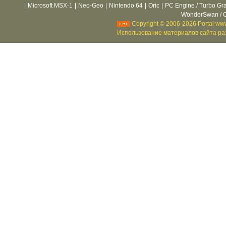
|
Microsoft MSX-1
|
Neo-Geo
|
Nintendo 64
|
Oric
|
PC Engine / Turbo Gr
WonderSwan / C
Copyright © 2006-2026 Portal www
Использование материалов сайта раз