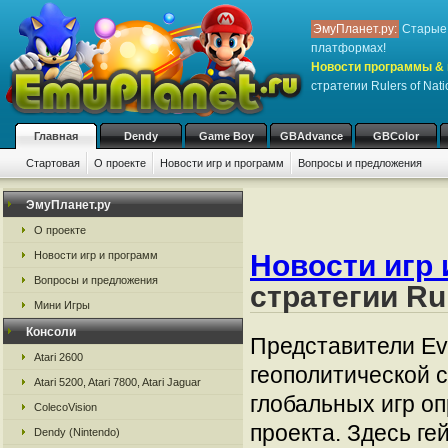
ЭмуПланет.ру:
Старые 
платформах!
Новости программы & 
стратегии Rulers of Nati
Главная
Dendy
Game Boy
GBAdvance
GBColor
Стартовая
О проекте
Новости игр и программ
Вопросы и предложения
ЭмуПланет.ру
О проекте
Новости игр и программ
Новости игр 
Вопросы и предложения
стратегии Rul
Мини Игры
Консоли
Представители Ev
Atari 2600
геополитической с
Atari 5200, Atari 7800, Atari Jaguar
глобальных игр о
ColecoVision
проекта. Здесь г
Dendy (Nintendo)