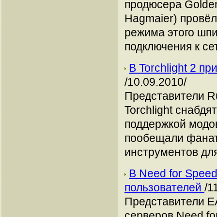
продюсера Golde
Hagmaier) провё
режима этого шпи
подключения к се
В Torchlight 2 п
/10.09.2010/
Представители Ru
Torchlight снабд
поддержкой модо
пообещали фанат
инструментов дл
В Need for Spee
пользователей
/1
Представители EA
серверов Need fo