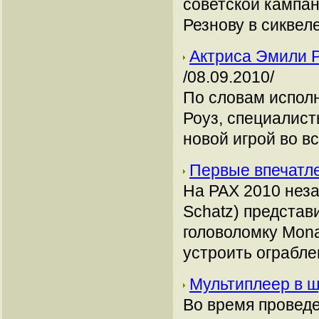
советской кампани
Резнову в сиквел
Актриса Эмили Р
/08.09.2010/
По словам испол
Роуз, специалист
новой игрой во в
Первые впечатл
На PAX 2010 нез
Schatz) предста
головоломку Mona
устроить ограбле
Мультиплеер в 
Во время провед