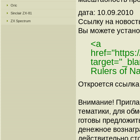
Oric
дата: 10.09.2010
Sinclair ZX-81
Ссылку на новос
ZX Spectrum
Вы можете установ
<a
href="https
target="_bl
Rulers of N
Откроется ссылка 
Внимание! Пригла
тематики, для об
готовы предложит
денежное вознагр
действительно сто