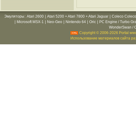
Эмуляторы
:
Atari 2600
|
Atari 5200 + Atari 7800 + Atari Jaguar
|
Coleco Coleco
|
Microsoft MSX-1
|
Neo-Geo
|
Nintendo 64
|
Oric
|
PC Engine / Turbo Gr
WonderSwan / C
Copyright © 2006-2026 Portal www
Использование материалов сайта раз