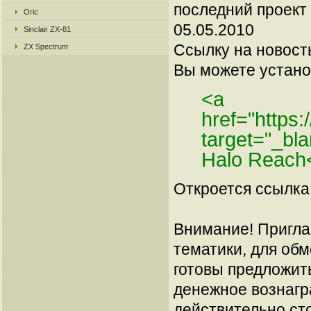
последний проект 
Oric
05.05.2010
Sinclair ZX-81
Ссылку на новос
ZX Spectrum
Вы можете установ
<a
href="https
target="_bl
Halo Reach
Откроется ссылка 
Внимание! Пригла
тематики, для об
готовы предложит
денежное вознагр
действительно сто