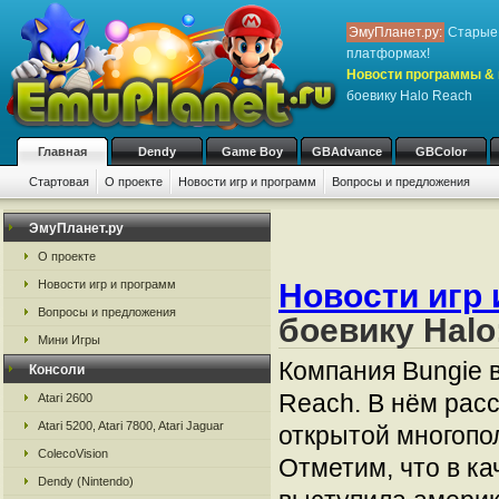
ЭмуПланет.ру:
Старые 
платформах!
Новости программы & 
боевику Halo Reach
Главная
Dendy
Game Boy
GBAdvance
GBColor
Стартовая
О проекте
Новости игр и программ
Вопросы и предложения
ЭмуПланет.ру
О проекте
Новости игр 
Новости игр и программ
Вопросы и предложения
боевику Halo
Мини Игры
Компания Bungie 
Консоли
Reach. В нём рас
Atari 2600
Atari 5200, Atari 7800, Atari Jaguar
открытой многопо
ColecoVision
Отметим, что в к
Dendy (Nintendo)