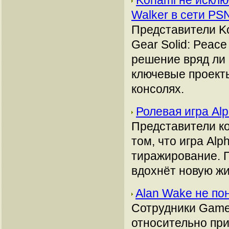
Konami не исключ
Walker в сети P
Представители Ko
Gear Solid: Peace
решение вряд ли 
ключевые проект
консолях.
Ролевая игра Alp
Представители к
том, что игра Alp
тиражирование. П
вдохнёт новую ж
Alan Wake не по
Сотрудники Game 
относительно пр