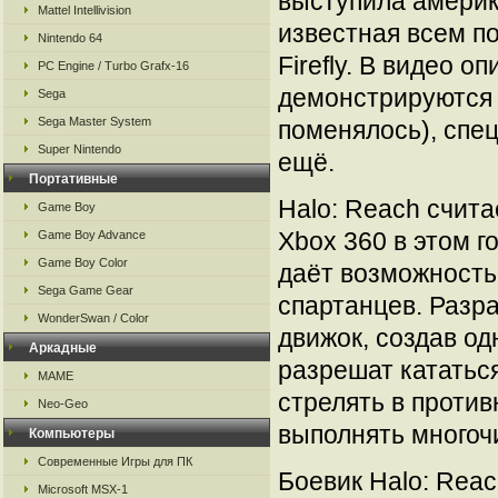
выступила америка
Mattel Intellivision
известная всем п
Nintendo 64
Firefly. В видео 
PC Engine / Turbo Grafx-16
демонстрируются 
Sega
Sega Master System
поменялось), спе
Super Nintendo
ещё.
Портативные
Halo: Reach счита
Game Boy
Xbox 360 в этом г
Game Boy Advance
Game Boy Color
даёт возможность
Sega Game Gear
спартанцев. Разр
WonderSwan / Color
движок, создав од
Аркадные
разрешат кататьс
MAME
стрелять в проти
Neo-Geo
выполнять многоч
Компьютеры
Современные Игры для ПК
Боевик Halo: Reac
Microsoft MSX-1