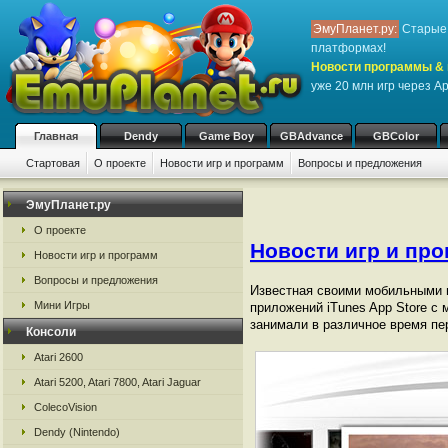
ЭмуПланет.ру:
Старые 
платформах!
Новости программы & 
уже 20 млн игр через Ap
Главная
Dendy
Game Boy
GBAdvance
GBColor
Стартовая
О проекте
Новости игр и программ
Вопросы и предложения
ЭмуПланет.ру
О проекте
Новости игр и пр
Новости игр и программ
Вопросы и предложения
Известная своими мобильными 
Мини Игры
приложений iTunes App Store с м
занимали в различное время пе
Консоли
Atari 2600
Atari 5200, Atari 7800, Atari Jaguar
ColecoVision
Dendy (Nintendo)