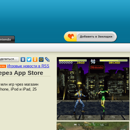
intendo
оделиться…
Игровые новости в RSS
ерез App Store
млн игр чрез магазин
one, iPod и iPad, 25