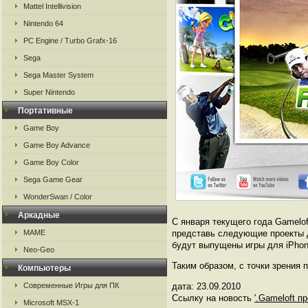
Mattel Intellivision
Nintendo 64
PC Engine / Turbo Grafx-16
Sega
Sega Master System
Super Nintendo
Портативные
Game Boy
Game Boy Advance
Game Boy Color
Sega Game Gear
WonderSwan / Color
Аркадные
С января текущего года Gamelof
MAME
представь следующие проекты для
будут выпущены игры для iPhone:
Neo-Geo
Таким образом, с точки зрения
Компьютеры
Современные Игры для ПК
дата: 23.09.2010
Ссылку на новость
'.Gameloft п
Microsoft MSX-1