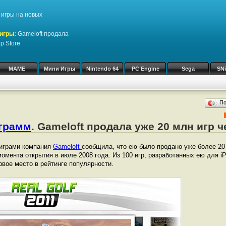
игры на новых
игры:
Gameloft продала
p Store
MAME
Мини Игры
Nintendo 64
PC Engine
Sega
SN
П
ограмм
. Gameloft продала уже 20 млн игр ч
играми компания
Gameloft
сообщила, что ею было продано уже более 20 
омента открытия в июле 2008 года. Из 100 игр, разработанных ею для iPh
рвое место в рейтинге популярности.