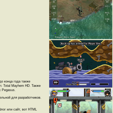
до конца года также
an: Total Mayhem HD. Также
k Pegasus.
ельной для разработчиков.
блог или сайт, вот HTML