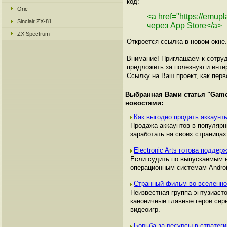
код:
Oric
<a href="https://emup
Sinclair ZX-81
через App Store</a>
ZX Spectrum
Откроется ссылка в новом окне.
Внимание! Приглашаем к сотруд
предложить за полезную и инте
Ссылку на Ваш проект, как перв
Выбранная Вами статья "
Game
новостями:
Как выгодно продать аккаунты
Продажа аккаунтов в популяр
заработать на своих страницах,
Electronic Arts готова поддер
Если судить по выпускаемым и
операционным системам Androi
Странный фильм во вселенн
Неизвестная группа энтузиаст
каноничные главные герои сер
видеоигр.
Борьба за ресурсы в страте