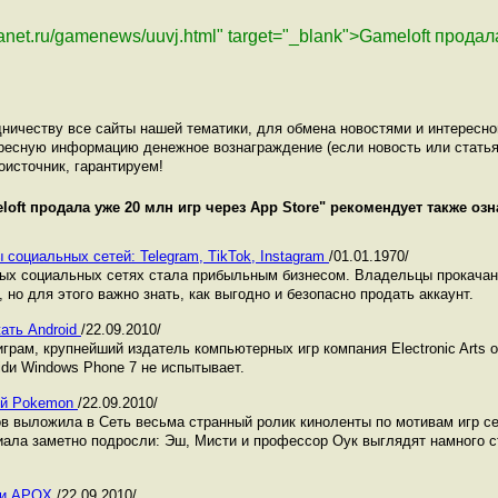
lanet.ru/gamenews/uuvj.html" target="_blank">Gameloft прода
ничеству все сайты нашей тематики, для обмена новостями и интересн
ресную информацию денежное вознаграждение (если новость или статья
оисточник, гарантируем!
loft продала уже 20 млн игр через App Store
" рекомендует также оз
 социальных сетей: Telegram, TikTok, Instagram
/01.01.1970/
ных социальных сетях стала прибыльным бизнесом. Владельцы прокача
 но для этого важно знать, как выгодно и безопасно продать аккаунт.
жать Android
/22.09.2010/
грам, крупнейший издатель компьютерных игр компания Electronic Arts
dи Windows Phone 7 не испытывает.
ой Pokemon
/22.09.2010/
ов выложила в Сеть весьма странный ролик киноленты по мотивам игр с
иала заметно подросли: Эш, Мисти и профессор Оук выглядят намного с
гии APOX
/22.09.2010/