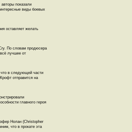
х авторы показали
 интересные виды боевых
трия оставляет желать
 Cry. По словам продюсера
 всё лучшее от
 что в следующей части
 Крофт отправится на
монстрировали
особности главного героя
офер Нолан (Christopher
ним, что в прокате эта