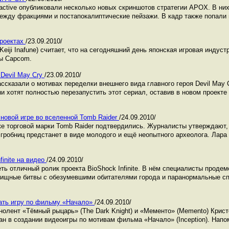
ractive опубликовали несколько новых скриншотов стратегии APOX. В ни
ежду фракциями и постапокалиптические пейзажи. В кадр также попали
проектах
/23.09.2010/
eiji Inafune) считает, что на сегодняшний день японская игровая индус
мы Capcom.
 Devil May Cry
/23.09.2010/
ассказали о мотивах переделки внешнего вида главного героя Devil May
ни хотят полностью перезапустить этот сериал, оставив в новом проекте
новой игре во вселенной Tomb Raider
/24.09.2010/
е торговой марки Tomb Raider подтвердились. Журналисты утверждают,
гробниц предстанет в виде молодого и ещё неопытного археолога. Лара
finite на видео
/24.09.2010/
еть отличный ролик проекта BioShock Infinite. В нём специалисты проде
ищные битвы с обезумевшими обитателями города и паранормальные сп
ать игру по фильму «Начало»
/24.09.2010/
инолент «Тёмный рыцарь» (The Dark Knight) и «Мементо» (Memento) Крист
ван в создании видеоигры по мотивам фильма «Начало» (Inception). Напом