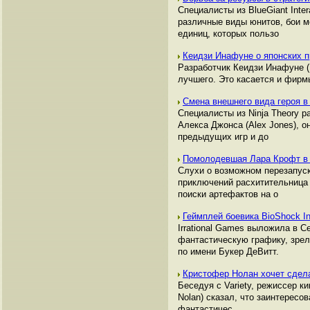
Специалисты из BlueGiant Inte
различные виды юнитов, бои м
единиц, которых пользо
Кеидзи Инафуне о японских 
Разработчик Кеидзи Инафуне (K
лучшего. Это касается и фир
Смена внешнего вида героя в
Специалисты из Ninja Theory р
Алекса Джонса (Alex Jones), о
предыдущих игр и до
Помолодевшая Лара Крофт в 
Слухи о возможном перезапуск
приключений расхитительница 
поиски артефактов на о
Геймплей боевика BioShock In
Irrational Games выложила в С
фантастическую графику, зрел
по имени Букер ДеВитт.
Кристофер Нолан хочет сдел
Беседуя с Variety, режиссер к
Nolan) сказал, что заинтересо
фантастичес