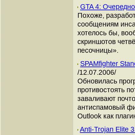
GTA 4: Очередн
Похоже, разработ
сообщениям инсай
хотелось бы, воо
скриншотов четв
песочницы».
SPAMfighter Sta
/12.07.2006/
Обновилась прогр
противостоять по
заваливают почт
антиспамовый фил
Outlook как плаги
Anti-Trojan Elite