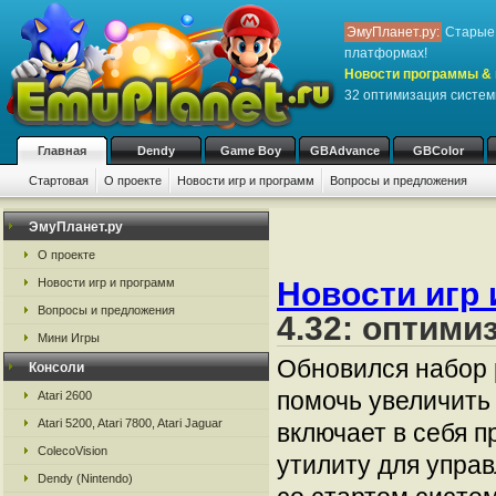
ЭмуПланет.ру:
Старые 
платформах!
Новости программы & 
32 оптимизация систе
Главная
Dendy
Game Boy
GBAdvance
GBColor
Стартовая
О проекте
Новости игр и программ
Вопросы и предложения
ЭмуПланет.ру
О проекте
Новости игр и программ
Новости игр 
Вопросы и предложения
4.32: оптими
Мини Игры
Обновился набор 
Консоли
помочь увеличить
Atari 2600
Atari 5200, Atari 7800, Atari Jaguar
включает в себя 
ColecoVision
утилиту для упра
Dendy (Nintendo)