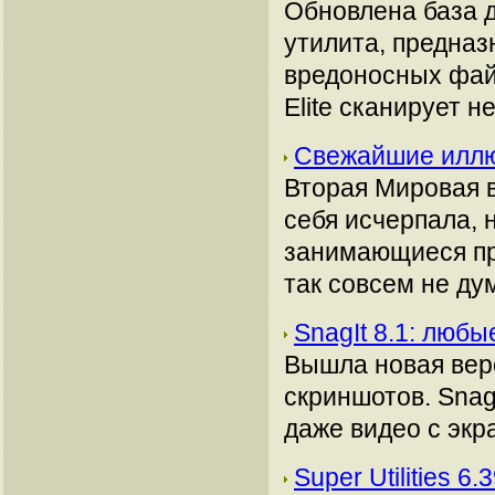
Обновлена база да
утилита, предназ
вредоносных файло
Elite сканирует не
Свежайшие илл
Вторая Мировая в
себя исчерпала, 
занимающиеся пр
так совсем не ду
SnagIt 8.1: люб
Вышла новая вер
скриншотов. Snag
даже видео с экр
Super Utilities 