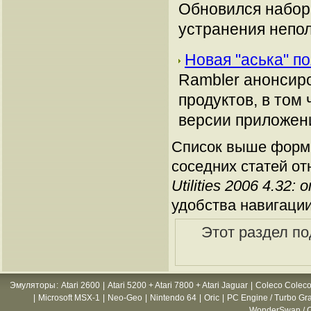
Обновился набор 
устранения непол
Новая "аська" п
Rambler анонсиро
продуктов, в том
версии приложен
Список выше форми
соседних статей от
Utilities 2006 4.3
удобства навигации
Этот раздел по
Эмуляторы
:
Atari 2600
|
Atari 5200 + Atari 7800 + Atari Jaguar
|
Coleco Coleco
|
Microsoft MSX-1
|
Neo-Geo
|
Nintendo 64
|
Oric
|
PC Engine / Turbo Gr
WonderSwan / C