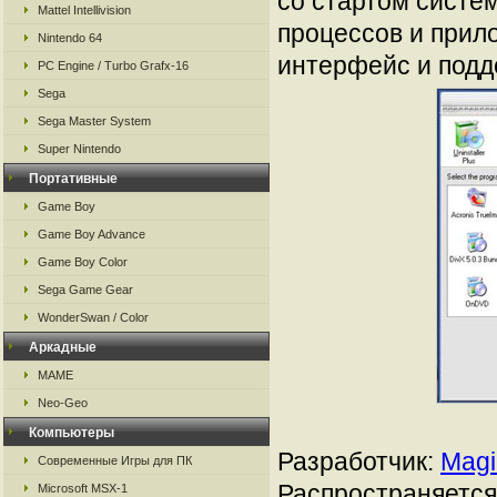
со стартом систе
Mattel Intellivision
процессов и прил
Nintendo 64
интерфейс и подд
PC Engine / Turbo Grafx-16
Sega
Sega Master System
Super Nintendo
Портативные
Game Boy
Game Boy Advance
Game Boy Color
Sega Game Gear
WonderSwan / Color
Аркадные
MAME
Neo-Geo
Компьютеры
Разработчик:
Magic
Современные Игры для ПК
Распространяется:
Microsoft MSX-1