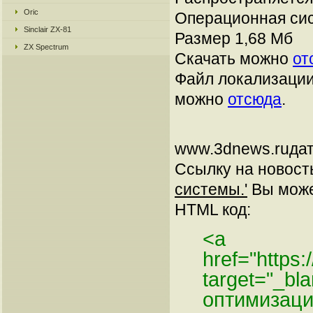
Oric
Операционная сис
Sinclair ZX-81
Размер 1,68 Mб
ZX Spectrum
Скачать можно
от
Файл локализации
можно
отсюда
.
www.3dnews.ruдат
Ссылку на новос
системы.'
Вы может
HTML код:
<a
href="https
target="_bla
оптимизаци