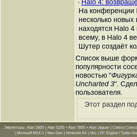
Halo 4: возвра
На конференции 
несколько новых 
находятся Halo 4 
всему, в Halo 4 
Шутер создаёт ко
Список выше форм
популярности сосе
новостью "
Фигурк
Uncharted 3
". Сде
пользователя.
Этот раздел по
Эмуляторы
:
Atari 2600
|
Atari 5200 + Atari 7800 + Atari Jaguar
|
Coleco Coleco
|
Microsoft MSX-1
|
Neo-Geo
|
Nintendo 64
|
Oric
|
PC Engine / Turbo Gr