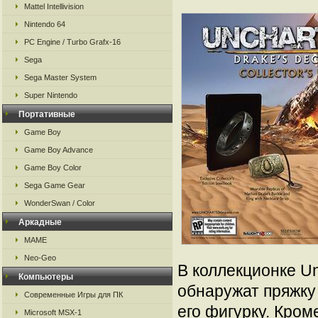
Mattel Intellivision
Nintendo 64
PC Engine / Turbo Grafx-16
Sega
Sega Master System
Super Nintendo
Портативные
Game Boy
Game Boy Advance
Game Boy Color
Sega Game Gear
WonderSwan / Color
Аркадные
MAME
Neo-Geo
В коллекционке Un
Компьютеры
обнаружат пряжку
Современные Игры для ПК
его фигурку. Кром
Microsoft MSX-1