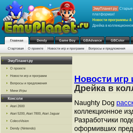
ЭмуПланет.ру:
Старые 
платформах!
Новости программы & 
Дрейка в коллекционно
Главная
Dendy
Game Boy
GBAdvance
GBColor
Стартовая
О проекте
Новости игр и программ
Вопросы и предложения
ЭмуПланет.ру
О проекте
Новости игр 
Новости игр и программ
Вопросы и предложения
Дрейка в кол
Мини Игры
Консоли
Naughty Dog
расс
Atari 2600
коллекционное изд
Atari 5200, Atari 7800, Atari Jaguar
Разработчики под
ColecoVision
оформивших пред
Dendy (Nintendo)