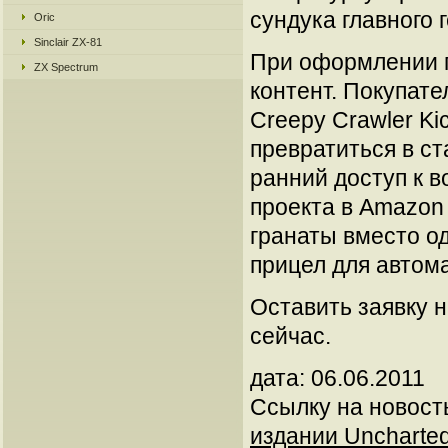
сундука главного г
Oric
Sinclair ZX-81
При оформлении п
ZX Spectrum
контент. Покупат
Creepy Crawler K
превратиться в с
ранний доступ к в
проекта в Amazon 
гранаты вместо о
прицел для автома
Оставить заявку н
сейчас.
дата: 06.06.2011
Ссылку на новос
издании Uncharted 