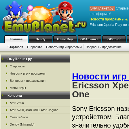
ЭмуПланет.ру:
Старые 
платформах!
Новости программы & 
Ericsson Xperia Play н
Главная
Dendy
Game Boy
GBAdvance
GBColor
Стартовая
О проекте
Новости игр и программ
Вопросы и предложения
ЭмуПланет.ру
О проекте
Новости игр
Новости игр и программ
Вопросы и предложения
Ericsson Xpe
Мини Игры
One
Консоли
Atari 2600
Sony Ericsson на
Atari 5200, Atari 7800, Atari Jaguar
устройством. Бла
ColecoVision
значительно удоб
Dendy (Nintendo)