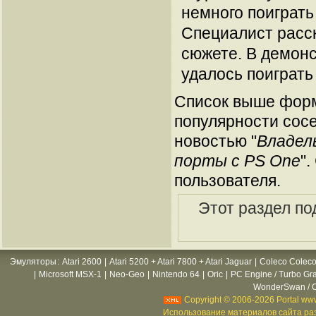
немного поиграть
Специалист расск
сюжете. В демонс
удалось поиграть
Список выше форм
популярности сосе
новостью "
Владель
порты с PS One
"
пользователя.
Этот раздел по
Эмуляторы
:
Atari 2600
|
Atari 5200 + Atari 7800 + Atari Jaguar
|
Coleco Coleco
|
Microsoft MSX-1
|
Neo-Geo
|
Nintendo 64
|
Oric
|
PC Engine / Turbo Gr
WonderSwan / C
Copyright © 2006-2026 Portal www
Использование материалов сайта раз