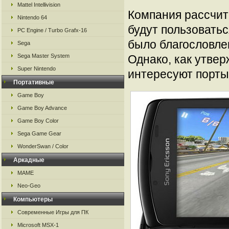
Mattel Intellivision
Компания рассчиты
Nintendo 64
будут пользоватьс
PC Engine / Turbo Grafx-16
было благословлен
Sega
Sega Master System
Однако, как утве
Super Nintendo
интересуют порты
Портативные
Game Boy
Game Boy Advance
Game Boy Color
Sega Game Gear
WonderSwan / Color
Аркадные
MAME
Neo-Geo
Компьютеры
Современные Игры для ПК
Microsoft MSX-1