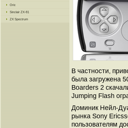
Oric
Sinclair ZX-81
ZX Spectrum
В частности, прив
была загружена 500
Boarders 2 скачал
Jumping Flash огр
Доминик Нейл-Дуае
рынка Sony Ericss
пользователям до