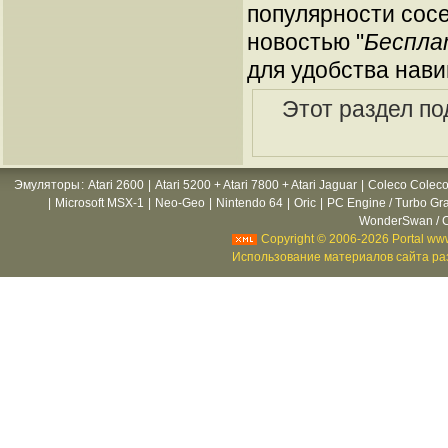
популярности сосе
новостью "
Бесплат
для удобства нави
Этот раздел по
Эмуляторы
:
Atari 2600
|
Atari 5200 + Atari 7800 + Atari Jaguar
|
Coleco Coleco
|
Microsoft MSX-1
|
Neo-Geo
|
Nintendo 64
|
Oric
|
PC Engine / Turbo Gr
WonderSwan / C
Copyright © 2006-2026 Portal www
Использование материалов сайта раз