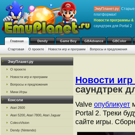
ЭмуПланет.ру:
Старые 
платформах!
Новости программы & 
саундтрек для Portal 2
Главная
Dendy
Game Boy
GBAdvance
GBColor
Стартовая
О проекте
Новости игр и программ
Вопросы и предложения
ЭмуПланет.ру
О проекте
Новости игр
Новости игр и программ
Вопросы и предложения
саундтрек дл
Мини Игры
Консоли
Valve
опубликует
м
Atari 2600
Portal 2. Треки б
Atari 5200, Atari 7800, Atari Jaguar
сайте игры. Сборн
ColecoVision
Dendy (Nintendo)