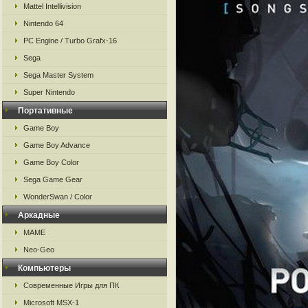
Mattel Intellivision
Nintendo 64
PC Engine / Turbo Grafx-16
Sega
Sega Master System
Super Nintendo
Портативные
Game Boy
Game Boy Advance
Game Boy Color
Sega Game Gear
WonderSwan / Color
Аркадные
MAME
Neo-Geo
Компьютеры
Современные Игры для ПК
Microsoft MSX-1